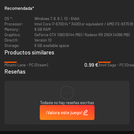
policía y los políticos también trabajan para su propio beneficio.
Recomendada
*
OS *:
Windows 7, 8, 8.1, 10 - 64bit
Processor:
Intel Core i7-6700 (4 * 3400) or equivalent / AMD FX-9370 (8
Memory:
8 GB RAM
Graphics:
GeForce GTX 1060 (6144 MB) / Radeon R9 290X (4096 MB)
DirectX:
Version 10
Storage:
6 GB available space
Productos similares
-80%
-95%
0.99 €
Minami Lane - PC (Steam)
Anvil Saga - PC (Ste
Reseñas
--
Weedcraft Inc presenta un importante, y controvertido, tema de una
Todavía no hay reseñas escritas
forma detallada y profunda que supondrá un reto para todos aquellos que
legislarían los porros, ofreciendo una serie de diversos escenarios y
¡Valora este juego!
personajes únicos con los que trabajar (o evitar) mientras tu empresa de
la hierba crece. Tanto si eliges codearte con los políticos, untar a la
policía, luchar por los derechos de la marihuana medicinal o trabajar en
los márgenes de la legalidad será todo en el nombre de los dedos