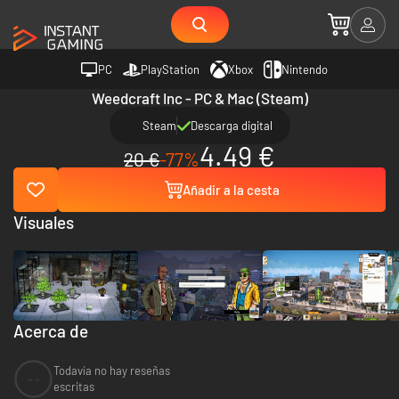
PC
PlayStation
Xbox
Nintendo
Weedcraft Inc - PC & Mac (Steam)
Steam
Descarga digital
4.49 €
20 €
-77%
Añadir a la cesta
Visuales
Acerca de
Todavía no hay reseñas
--
escritas