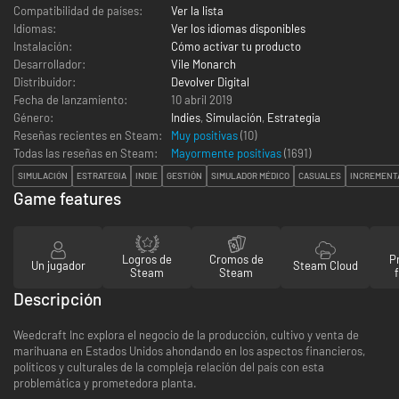
Compatibilidad de países:
Ver la lista
Idiomas:
Ver los idiomas disponibles
Instalación:
Cómo activar tu producto
Desarrollador:
Vile Monarch
Distribuidor:
Devolver Digital
Fecha de lanzamiento:
10 abril 2019
Género:
Indies
,
Simulación
,
Estrategia
Reseñas recientes en Steam:
Muy positivas
(10)
Todas las reseñas en Steam:
Mayormente positivas
(
1691
)
SIMULACIÓN
ESTRATEGIA
INDIE
GESTIÓN
SIMULADOR MÉDICO
CASUALES
INCREMENT
Game features
Logros de
Cromos de
P
Un jugador
Steam Cloud
Steam
Steam
Descripción
Weedcraft Inc explora el negocio de la producción, cultivo y venta de
marihuana en Estados Unidos ahondando en los aspectos financieros,
políticos y culturales de la compleja relación del país con esta
problemática y prometedora planta.