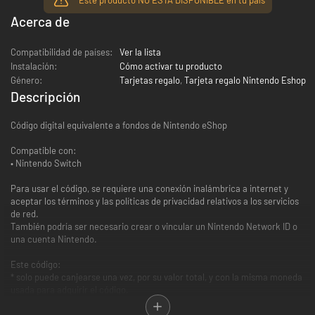
Acerca de
Compatibilidad de países:
Ver la lista
Instalación:
Cómo activar tu producto
Género:
Tarjetas regalo
,
Tarjeta regalo Nintendo Eshop
Descripción
Código digital equivalente a fondos de Nintendo eShop
Compatible con:
• Nintendo Switch
Para usar el código, se requiere una conexión inalámbrica a internet y
aceptar los términos y las políticas de privacidad relativos a los servicios
de red.
También podría ser necesario crear o vincular un Nintendo Network ID o
una cuenta Nintendo.
Este código:
* solo puede canjearse una vez, por su valor total, y con la misma moneda
usada para adquirir el código.
* no puede revenderse, intercambiarse, rembolsarse ni canjearse por
dinero en efectivo.