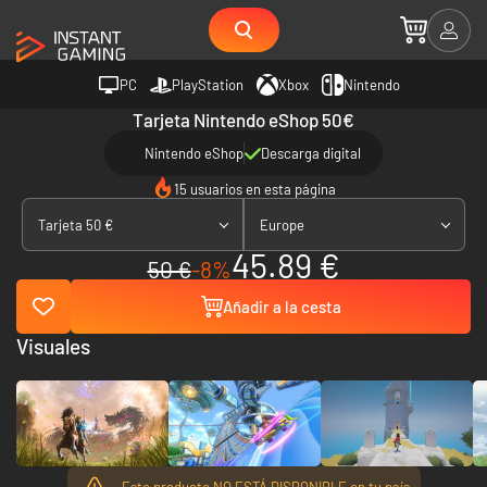
PC
PlayStation
Xbox
Nintendo
Tarjeta Nintendo eShop 50€
Nintendo eShop
Descarga digital
15 usuarios en esta página
Tarjeta 50 €
Europe
45.89 €
50 €
-8%
Añadir a la cesta
Visuales
Este producto NO ESTÁ DISPONIBLE en tu país