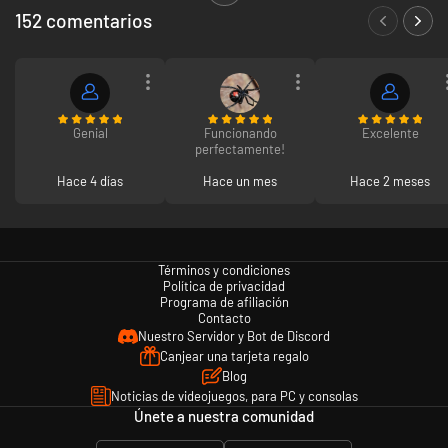
152 comentarios
* no se remplazará por Nintendo ni por el vendedor en caso de pérdida,
robo o uso no autorizado sin tu permiso.
Genial
Funcionando
Excelente
perfectamente!
Hace 4 días
Hace un mes
Hace 2 meses
Términos y condiciones
Política de privacidad
Programa de afiliación
Contacto
Nuestro Servidor y Bot de Discord
Canjear una tarjeta regalo
Blog
Noticias de videojuegos, para PC y consolas
Únete a nuestra comunidad