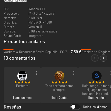
Recomendada
*
por supuesto, con productos legales como coartada para tus negocios.
Conquista las regiones circundantes y aumenta los beneficios para
OS:
Windows 10
desbloquear nuevas rutas de mejoras y nuevas oportunidades de
Processor:
i7 ~3 Ghz / Ryzen 7
investigación.
Memory:
8 GB RAM
Graphics:
NVIDIA GTX 1060
DirectX:
Version 11
Storage:
5 GB available space
Sound Card:
Integrated
Productos similares
-81%
-61%
7.59 €
Workers & Resources: Soviet Republic - PC (Steam)
Prehistoric Kingdom 
10 comentarios
Perfecto
Todo perfecto como
Hola, tengo un mac 
siempre.
el juego no me
funciona. Me puede
Hace un mes
Hace 2 años
reenbolsar el dinero
Hace 4 años
Los cárteles rivales, la DEA, el ejército e incluso la CIA serán una amenaza
para tu negocio. La muerte es inevitable, pero no es el fin. Cuando
Reseñas
Todos los idiomas
mueras (los señores de la droga nunca tienen un final feliz), nombra a tu