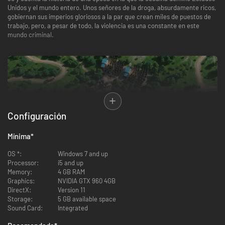
Unidos y el mundo entero. Unos señores de la droga, absurdamente ricos,
gobiernan sus imperios gloriosos a la par que crean miles de puestos de
trabajo, pero, a pesar de todo, la violencia es una constante en este
mundo criminal.
Configuración
Mínima
*
OS *:
Windows 7 and up
Processor:
i5 and up
Memory:
4 GB RAM
Graphics:
NVIDIA GTX 960 4GB
DirectX:
Version 11
Storage:
5 GB available space
Crea un imperio de producción de droga y cadenas de narcotráfico
Sound Card:
Integrated
mientras te enfrentas a tenientes traidores, a las autoridades y a la
opinión pública. Comercia con marihuana, cocaína, metanfetaminas y,