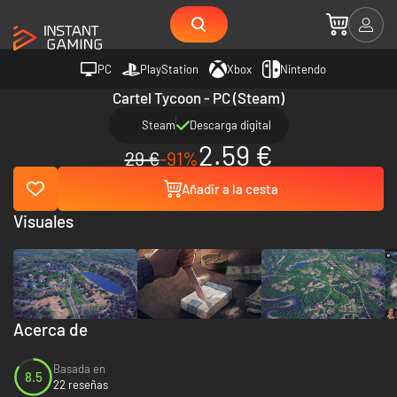
PC
PlayStation
Xbox
Nintendo
Cartel Tycoon - PC (Steam)
Steam
Descarga digital
2.59 €
29 €
-91%
Añadir a la cesta
Visuales
Acerca de
Basada en
8.5
22 reseñas