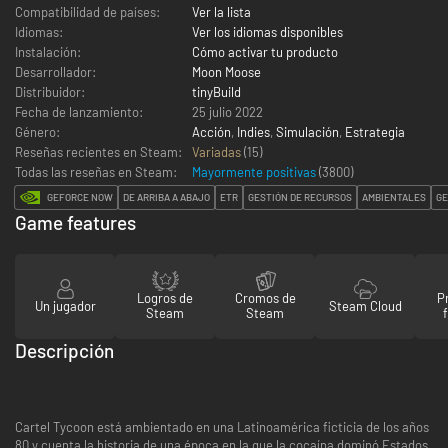
Compatibilidad de países:
Ver la lista
Idiomas:
Ver los idiomas disponibles
Instalación:
Cómo activar tu producto
Desarrollador:
Moon Moose
Distribuidor:
tinyBuild
Fecha de lanzamiento:
25 julio 2022
Género:
Acción
,
Indies
,
Simulación
,
Estrategia
Reseñas recientes en Steam:
Variadas
(15)
Todas las reseñas en Steam:
Mayormente positivas
(
3800
)
GEFORCE NOW
DE ARRIBA A ABAJO
ETR
GESTIÓN DE RECURSOS
AMBIENTALES
GE
Game features
Logros de
Cromos de
P
Un jugador
Steam Cloud
Steam
Steam
Descripción
Cartel Tycoon está ambientado en una Latinoamérica ficticia de los años
80 y cuenta la historia de una época en la que la cocaína dominó Estados