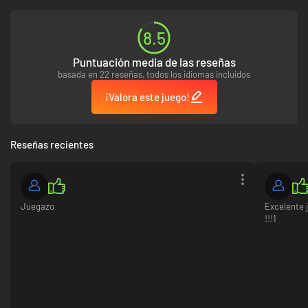
sucesor y vuelve a crear tu imperio desde cero.
8.5
Puntuación media de las reseñas
basada en 22 reseñas, todos los idiomas incluidos
¡Valora este juego!
Reseñas recientes
Juegazo
Excelente j
!!!1
En Cartel Tycoon, el fracaso es inevitable y la violencia engendra más
violencia, pero un mandamás inteligente sabe sacarle beneficio a la
situación.