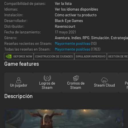
Compatibilidad de países:
Ver la lista
Idiomas:
Ver los idiomas disponibles
Instalación:
Cómo activar tu producto
Desarrollador:
Black Eye Games
Distribuidor:
Ravenscourt
Fecha de lanzamiento:
17 mayo 2021
Género:
Aventura
,
Indies
,
RPG
,
Simulación
,
Estrategia
Reseñas recientes en Steam:
Mayormente positivas
(10)
Todas las reseñas en Steam:
Mayormente positivas
(
1763
)
GEFORCE NOW
CONSTRUCCIÓN DE CIUDADES
SIMULADOR INMERSIVO
GESTIÓN DE R
Game features
Logros de
Cromos de
P
Un jugador
Steam Cloud
Steam
Steam
Descripción