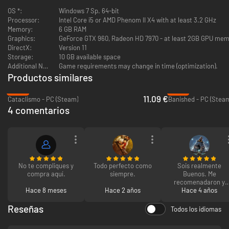
en asaltar el castillo. Deberás enviar provisiones y suministros al bastión y
OS *:
Windows 7 Sp. 64-bit
ayudar a los defensores en todo lo que sea posible. Además, tendrás que
Processor:
Intel Core i5 or AMD Phenom II X4 with at least 3.2 GHz
proteger a los civiles y a tu campamento de las oleadas de flechas de
Memory:
6 GB RAM
fuego y rocas gigantes.
Graphics:
GeForce GTX 960, Radeon HD 7970 - at least 2GB GPU me
DirectX:
Version 11
Storage:
10 GB available space
Additional Notes:
Game requirements may change in time (optimization).
Productos similares
-63%
-67%
11.09 €
Cataclismo - PC (Steam)
Banished - PC (Stea
4 comentarios
GESTIONA TUS RECURSOS Y CREA SUMINISTROS
Harán falta armas mejores, un techo bajo el que resguardarse, comida
caliente y demás necesidades vitales, y la única forma de conseguir todo
esto es si tus compañeros y tú lo creáis. Sin embargo, los recursos son
limitados y tanto las tropas como los civiles los necesitan. Tendrás que
No te compliques y
Todo perfecto como
Sois realmente
compra aquí.
siempre.
Buenos. Me
descubrir cómo conservar comida, desarrollar las infraestructuras y usar
recomenadaron y
los suministros de forma eficaz.
Hace 8 meses
Hace 2 años
pienso recomedar y
Hace 4 años
repetir con vosotros
Gracias
Reseñas
Todos los idiomas