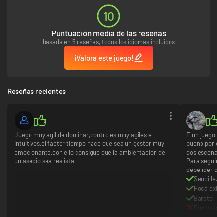
10
Puntuación media de las reseñas
SAQUEA LA CIUDAD CONQUISTADA
basada en 5 reseñas, todos los idiomas incluidos
Abandona la seguridad del bastión por la noche para explorar la ciudad
¡Valora este juego!
saqueada, buscar valiosos recursos y ayudar a los supervivientes... o
aprovecharte de ellos. Ten cuidado, el enemigo patrulla las calles. La
astucia será lo más importante para moverte por las sombras y sobrevivir
hasta el amanecer. Desbloquea caminos a nuevos distritos, recluta a
Reseñas recientes
nuevos civiles y vuelve antes de que la luz del día te delate.
Juego muy agil de dominar,controles muy agiles e
E un juego 
intuitivos,el factor tiempo hace que sea un gestor muy
bueno por e
emocionante,con ello consigue que la ambientacion de
dos escenar
un asedio sea realista
Para segui
depender d
ENTRE LA ESPADA Y LA PARED
Sencille
Poca ex
Los refuerzos están en camino, pero tardarán semanas en llegar. En un
Barato
asedio como este, cualquier dilema puede crear una reacción en cadena
Pocos es
y pronto tendrás que tomar difíciles decisiones morales. El destino de tus