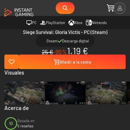
PC
PlayStation
Xbox
Nintendo
Siege Survival: Gloria Victis - PC (Steam)
Steam
Descarga digital
1.19 €
25 €
-95%
Añadir a la cesta
Visuales
Acerca de
Basada en
10
5 reseñas