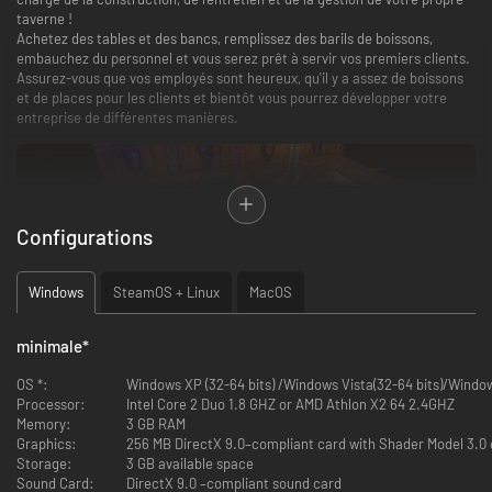
taverne !
Achetez des tables et des bancs, remplissez des barils de boissons,
embauchez du personnel et vous serez prêt à servir vos premiers clients.
Assurez-vous que vos employés sont heureux, qu'il y a assez de boissons
et de places pour les clients et bientôt vous pourrez développer votre
entreprise de différentes manières.
Configurations
Windows
SteamOS + Linux
MacOS
minimale
*
Construisez une cuisine et engagez des chefs pour commencer à
servir des plats de toutes sortes. Veillez à ce qu'il y ait suffisamment
OS *:
Windows XP (32-64 bits) /Windows Vista(32-64 bits)/Windows
d'ingrédients, sinon vos clients risquent de partir en colère
Processor:
Intel Core 2 Duo 1.8 GHZ or AMD Athlon X2 64 2.4GHZ
Organisez des événements spéciaux pour attirer des clients
Memory:
3 GB RAM
particuliers qui ont des exigences très spécifiques en matière de
Graphics:
256 MB DirectX 9.0–compliant card with Shader Model 3.0 or
nourriture et de boissons. Ils viendront le matin et resteront toute la
Storage:
3 GB available space
journée
Sound Card:
DirectX 9.0 –compliant sound card