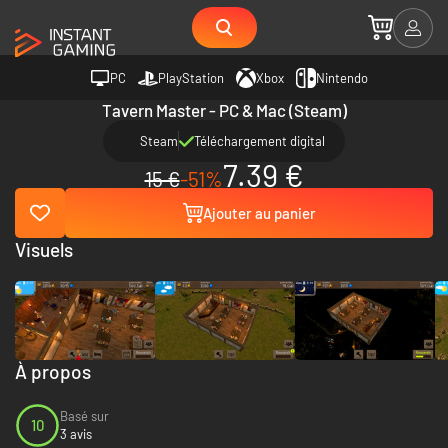
PC
PlayStation
Xbox
Nintendo
Tavern Master - PC & Mac (Steam)
Steam
Téléchargement digital
7.39 €
15 €
-51%
Ajouter au panier
Visuels
À propos
Basé sur
10
3 avis