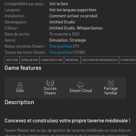
Compatibilité par pays:
Voir la liste
Langues:
Voir les langues supportées
Installation:
Comment activer ce produit
Développeur:
Untitled Studio
Editeur:
Untitled Studio
,
WhisperGames
Date de sortie:
15 novembre 2021
Genre:
Simulation
,
Stratégie
Notes récentes Steam:
Très positives
(71)
Toutes les notes Steam:
Très positives
(
13166
)
GESTION
SIMULATION
CONSTRUCTION
MÉDIÉVAL
GESTION DE RESSOURCES
STRATÉGIE
Game features
Succès
Partage
Solo
Steam Cloud
Steam
familial
Description
Concevez et construisez votre propre taverne médiévale !
Tavern Master est un jeu de gestion de taverne médiévale où vous êtes en
charge de la construction, de l'entretien et de la gestion de votre propre