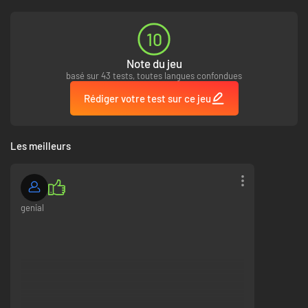
Votre premier jour à Lux Solis n'est que la première étape d'une aventure
bien plus grande. Vous serez bientôt au cœur dans une histoire de grande
10
envergure et de grande importance, alors qu'une mystérieuse menace
extraterrestre émerge. C'est à vous d'aider Lux Solis à mettre un terme à
Note du jeu
leurs ignobles desseins.
basé sur 43 tests, toutes langues confondues
Suivez la piste des antagonistes à travers six zones et villes
Rédiger votre test sur ce jeu
principales, avec des dizaines de routes interconnectées à explorer.
Chacune regorge de quêtes, de secrets et d'objets cachés.
Explorez les endroits les plus reculés de Velua, des cavernes
glaciaires gelées aux profondeurs des déserts brûlants.
Les meilleurs
Incarnez le rôle principal dans ce JRPG classique à part entière,
avec des rebondissements et des révélations qui montrent que tout
n'est pas aussi simple qu'il n'y paraît...
genial