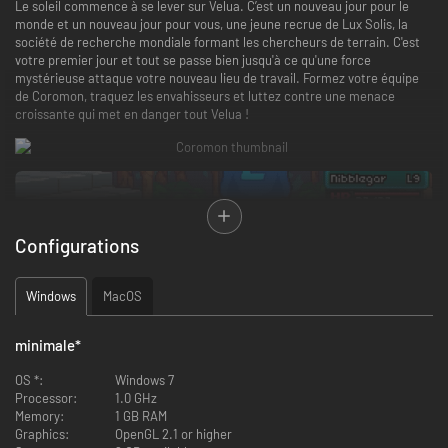
Le soleil commence à se lever sur Velua. C’est un nouveau jour pour le
monde et un nouveau jour pour vous, une jeune recrue de Lux Solis, la
société de recherche mondiale formant les chercheurs de terrain. C'est
votre premier jour et tout se passe bien jusqu'à ce qu'une force
mystérieuse attaque votre nouveau lieu de travail. Formez votre équipe
de Coromon, traquez les envahisseurs et luttez contre une menace
croissante qui met en danger tout Velua !
Configurations
Windows
MacOS
minimale
*
OS *:
Windows 7
Processor:
1.0 GHz
Ce jeu vous pousse à apprivoiser les Coromon et à défier le reste du
Memory:
1 GB RAM
monde, qu’il s’agisse d’autres animaux sauvages, de dresseurs ou de boss
Graphics:
OpenGL 2.1 or higher
titanesques !