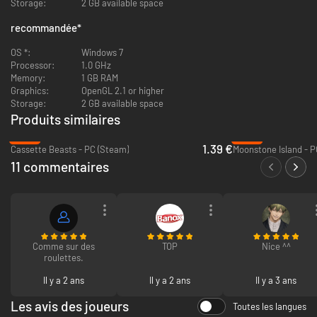
Storage:
2 GB available space
Créez une équipe à partir de plus d’une centaine de créatures
recommandée
*
attachantes, chacune avec un élément, un caractère et des
compétences qui lui sont propres. Attrapez-les, entraînez-les puis
OS *:
Windows 7
affrontez vos rivaux !
Processor:
1.0 GHz
Maîtrisez un système de combat basé sur l'endurance où chaque
Memory:
1 GB RAM
action coûte de l'énergie, alors choisissez vos compétences et vos
Graphics:
OpenGL 2.1 or higher
attaques avec soin. Infligez des dégâts, réduisez l'endurance de
Storage:
2 GB available space
l'ennemi avec des effets de statut, ou annulez-les grâce à des
Produits similaires
dizaines d’effets pour sortir vainqueur du combat.
Défiez vos amis en ligne et constituez la meilleure équipe de
-93%
-86%
1.39 €
Coromon.
Cassette Beasts - PC (Steam)
Moonstone Island - 
11 commentaires
Comme sur des
TOP
Nice ^^
roulettes.
Il y a 2 ans
Il y a 2 ans
Il y a 3 ans
Les avis des joueurs
Toutes les langues