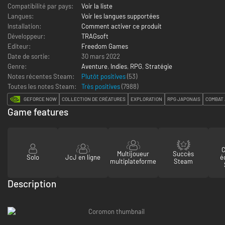
Compatibilité par pays:
Voir la liste
Langues:
Voir les langues supportées
Installation:
Comment activer ce produit
Développeur:
TRAGsoft
Editeur:
Freedom Games
Date de sortie:
30 mars 2022
Genre:
Aventure
,
Indies
,
RPG
,
Stratégie
Notes récentes Steam:
Plutôt positives
(53)
Toutes les notes Steam:
Très positives
(
7988
)
GEFORCE NOW
COLLECTION DE CRÉATURES
EXPLORATION
RPG JAPONAIS
COMBAT 
Game features
C
Multijoueur
Succès
Solo
JcJ en ligne
é
multiplateforme
Steam
Description