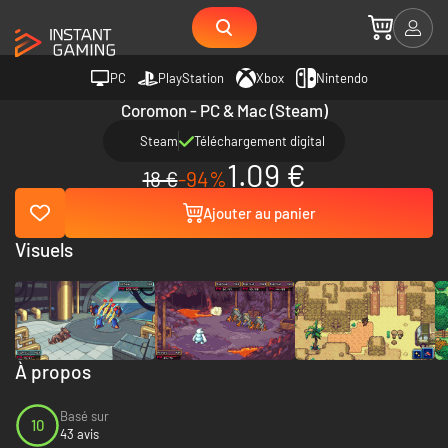
PC
PlayStation
Xbox
Nintendo
Coromon - PC & Mac (Steam)
Steam
Téléchargement digital
1.09 €
18 €
-94%
Ajouter au panier
Visuels
À propos
Basé sur
10
43 avis