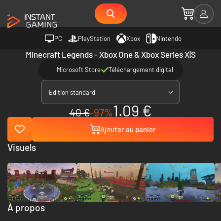
PC
PlayStation
Xbox
Nintendo
Minecraft Legends - Xbox One & Xbox Series X|S
Microsoft Store
Téléchargement digital
Edition standard
1.09 €
40 €
-97%
Ajouter au panier
Visuels
À propos