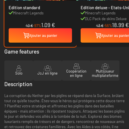
Edition standard
Edition deluxe - Etats-U
Minecraft Legends
Minecraft Legends
DLC Pack de skins Deluxe
1.09 €
18.99 €
40 €
-97%
43 €
-56%
Ajouter au panier
Ajouter au panie
Game features
Coopération
Multijoueur
Solo
JcJ en ligne
en ligne
multiplateforme
Description
La corruption du Nether par les piglins se répand dans la Surface, brûlant
tout ce qu'elle touche. Êtes-vous le héros qui protégera cette douce terre
? Planifiez votre stratégie et affrontez les piglins dans des batailles
épiques - mais attention : ils ripostent toujours. Attaquez les bases piglins
le jour et défendez vos alliés à la tombée de la nuit. Explorez des biomes
luxuriants remplis de trésors et de dangers, rencontrez de nouveaux amis
et retrouvez des créatures familières. Avec les Aides à vos côtés, il ne