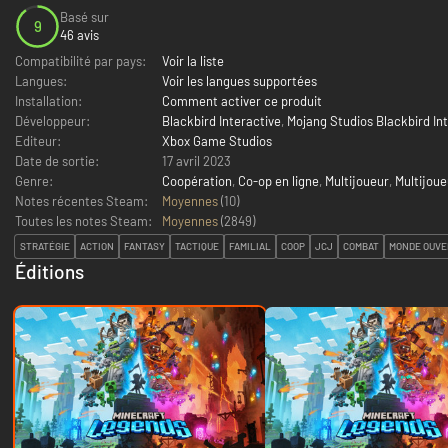
Basé sur
9
46 avis
Compatibilité par pays:
Voir la liste
Langues:
Voir les langues supportées
Installation:
Comment activer ce produit
Développeur:
Blackbird Interactive
,
Mojang Studios Blackbird In
Editeur:
Xbox Game Studios
Date de sortie:
17 avril 2023
Genre:
Coopération
,
Co-op en ligne
,
Multijoueur
,
Multijoue
Notes récentes Steam:
Moyennes
(10)
Toutes les notes Steam:
Moyennes
(
2849
)
STRATÉGIE
ACTION
FANTASY
TACTIQUE
FAMILIAL
COOP
JCJ
COMBAT
MONDE OUVE
Éditions