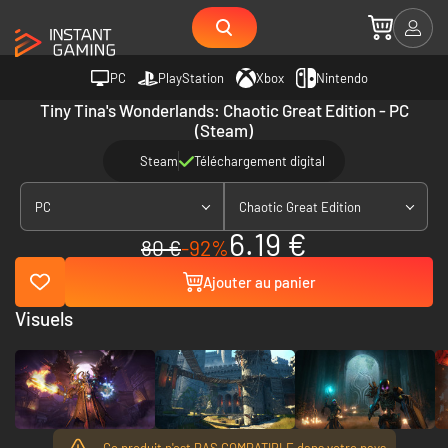
PC
PlayStation
Xbox
Nintendo
Tiny Tina's Wonderlands: Chaotic Great Edition - PC
(Steam)
Steam
Téléchargement digital
PC
Chaotic Great Edition
6.19 €
80 €
-92%
Ajouter au panier
Visuels
Ce produit n'est PAS COMPATIBLE dans votre pays