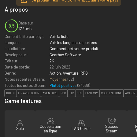
À propos
Basé sur
8.5
127 avis
Compatibilité par pays:
Voir la liste
Langues:
Voir les langues supportées
Installation:
Comment activer ce produit
Développeur:
Gearbox Software
Editeur:
2K
Date de sortie:
22 juin 2022
Genre:
Action
,
Aventure
,
RPG
Notes récentes Steam:
Moyennes
(82)
Toutes les notes Steam:
Plutôt positives
(
24588
)
BUTIN
TIR AVEC BUTIN
AVENTURE
RPG
TIR
FPS
FANTASY
COOP EN LIGNE
ACTION
Game features
Coopération
Succès
Solo
LAN Co-op
en ligne
Steam