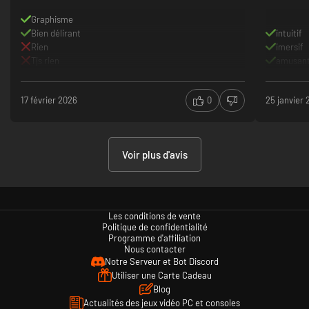
Graphisme
Bien délirant
intuitif
Rien
imersif
Tjs rien
amusan
17 février 2026
0
25 janvier
Voir plus d'avis
Les conditions de vente
Politique de confidentialité
Programme d'affiliation
Nous contacter
Notre Serveur et Bot Discord
Utiliser une Carte Cadeau
Blog
Actualités des jeux vidéo PC et consoles