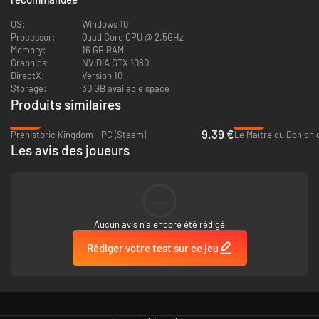
Aménagez et améliorez votre hôpital tout en traitant des patients
atrocement malades.
OS:
Windows 10
Recrutez des médecins aux profils et parcours différents puis
Processor:
Quad Core CPU @ 2.5GHz
répartissez-les au mieux pour rendre votre hôpital performant.
Memory:
16 GB RAM
Assurez-vous que tout le monde soit satisfait en répondant aux
Graphics:
NVIDIA GTX 1080
besoins en nutrition, espaces confinés, miction, art, art
DirectX:
Version 10
postmoderne, etc.
Storage:
30 GB available space
Construisez et perfectionnez les installations de traitements
Produits similaires
expérimentaux pour faire face aux problèmes de gestion toujours
plus complexes d'un hôpital.
-62%
-96%
9.39 €
Partez en Campagne ou accédez au mode Bac à sable, où vous
Prehistoric Kingdom - PC (Steam)
Le Maître du Donjon 
prendrez le temps de faire de votre hôpital un endroit aussi
Les avis des joueurs
accueillant que performant.
--
Aucun avis n'a encore été rédigé
Rédiger votre test sur ce jeu