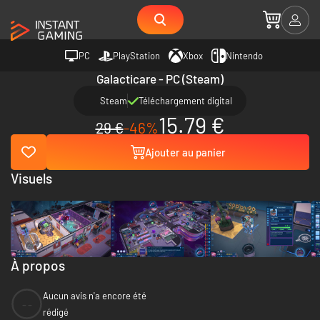
PC
PlayStation
Xbox
Nintendo
Galacticare - PC (Steam)
Steam
Téléchargement digital
15.79 €
29 €
-46%
Ajouter au panier
Visuels
À propos
Aucun avis n'a encore été
--
rédigé