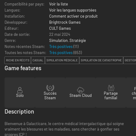
Compatibilité par pays:
Voir la liste
Langues:
Voir les langues supportées
Installation:
Comment activer ce produit
Développeur:
Brightrock Games
Editeur:
CULT Games
Date de sortie:
22 mai 2024
Genre:
Simulation
,
Stratégie
Notes récentes Steam:
Très positives
(11)
Toutes les notes Steam:
Très positives
(
653
)
RICHE EN RÉCITS
CASUAL
SIMULATION MÉDICALE
SIMULATION DE CATASTROPHE
GESTIO
Game features
P
Succès
Partage
ch
Solo
Steam Cloud
Steam
familial
m
Description
Bienvenue à Galacticare, le centre médical intergalactique qui soigne
vraiment les blessures et les maladies, sans chercher à gonfler ses
propres ICP !