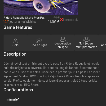
40 €
Riders Republic Skate Plus Pack
Hors stock
11.09 €
- PC (Ubisoft Connect)
Ajouter à ma Wishlist
Game features
Coopération
Multijoueur
Solo
JcJ en ligne
Ach
en ligne
multiplateforme
Description
Déchaîne-toi tout en frimant avec le pass 1 an Riders Republic et reçois
huit kits originaux à déverrouiller tout au long de l'année, à commencer
par le vélo Fusée et les skis Fusée dès le premier jour. Le pass 1 an inclut
également l'add-on BMX Sport qui s'ajoutera à Riders Republic après sa
sortie. Profite également de sept jours d'accès anticipé à tous les kits
originaux et au BMX Sport.
Configurations
minimale
*