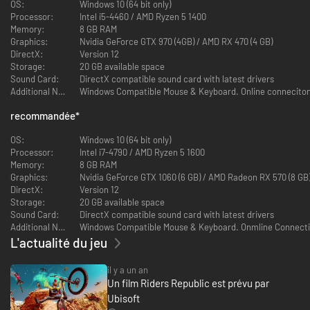
OS:
Windows 10 (64 bit only)
Processor:
Intel i5-4460 / AMD Ryzen 5 1400
Memory:
8 GB RAM
Graphics:
Nvidia GeForce GTX 970 (4GB) / AMD RX 470 (4 GB)
DirectX:
Version 12
Storage:
20 GB available space
Sound Card:
DirectX compatible sound card with latest drivers
Additional Notes:
Windows Compatible Mouse & Keyboard. Online conneciton
recommandée
*
OS:
Windows 10 (64 bit only)
Processor:
Intel i7-4790 / AMD Ryzen 5 1600
Memory:
8 GB RAM
Graphics:
Nvidia GeForce GTX 1060 (6 GB) / AMD Radeon RX 570 (8 GB
DirectX:
Version 12
Storage:
20 GB available space
Sound Card:
DirectX compatible sound card with latest drivers
Additional Notes:
Windows Compatible Mouse & Keyboard. Onmline Connectio
L'actualité du jeu
il y a un an
Un film Riders Republic est prévu par
Ubisoft