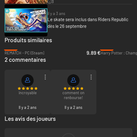
3
il y a 3 ans
Le skate sera inclus dans Riders Republic
dès le 26 septembre
Produits similaires
-60%
-96%
9.89 €
REMATCH - PC (Steam)
2 commentaires
incroyable
comment on
renbourse!
Il y a 2 ans
Il y a 2 ans
Les avis des joueurs