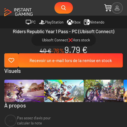
PC
PlayStation
Xbox
Nintendo
Riders Republic Year 1 Pass - PC (Ubisoft Connect)
Ubisoft Connect
Hors stock
9.79 €
40 €
-76%
Recevoir un e-mail lors de la remise en stock
Visuels
À propos
Pas assez d'avis pour
--
calculer la note