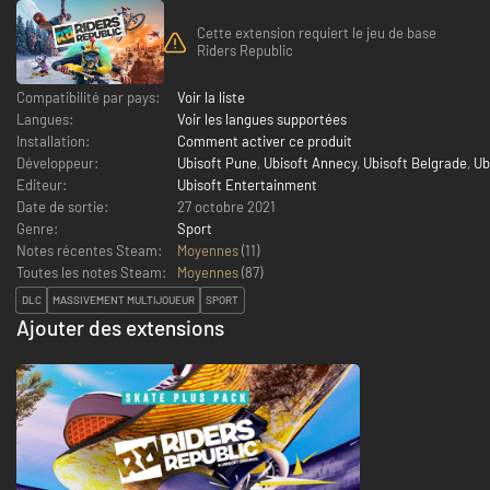
Cette extension requiert le jeu de base
Riders Republic
Compatibilité par pays:
Voir la liste
Langues:
Voir les langues supportées
Installation:
Comment activer ce produit
Développeur:
Ubisoft Pune
,
Ubisoft Annecy
,
Ubisoft Belgrade
,
Ub
Editeur:
Ubisoft Entertainment
Date de sortie:
27 octobre 2021
Genre:
Sport
Notes récentes Steam:
Moyennes
(11)
Toutes les notes Steam:
Moyennes
(
87
)
DLC
MASSIVEMENT MULTIJOUEUR
SPORT
Ajouter des extensions