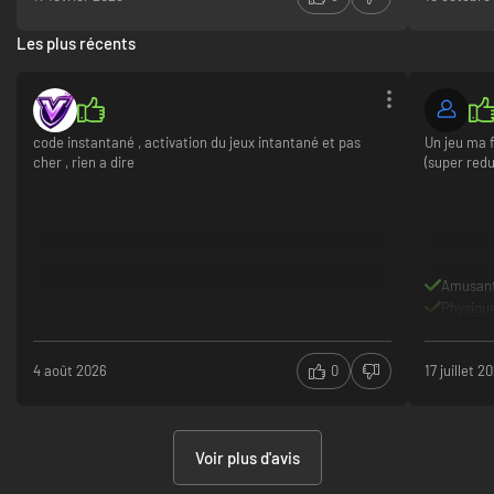
Les plus récents
code instantané , activation du jeux intantané et pas
Un jeu ma f
cher , rien a dire
(super redu
Amusan
Physique
4 août 2026
0
17 juillet 2
Voir plus d'avis