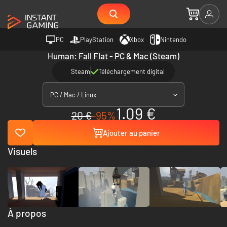
PC
PlayStation
Xbox
Nintendo
Human: Fall Flat - PC & Mac (Steam)
Steam
Téléchargement digital
PC / Mac / Linux
1.09 €
20 €
-95%
Ajouter au panier
Visuels
À propos