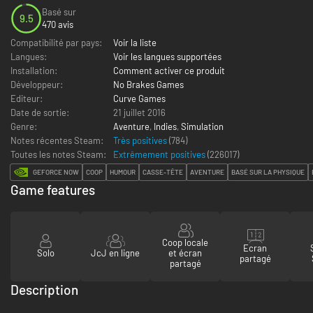
Basé sur
9.5
470 avis
Compatibilité par pays:
Voir la liste
Langues:
Voir les langues supportées
Installation:
Comment activer ce produit
Développeur:
No Brakes Games
Editeur:
Curve Games
Date de sortie:
21 juillet 2016
Genre:
Aventure
,
Indies
,
Simulation
Notes récentes Steam:
Très positives
(784)
Toutes les notes Steam:
Extrêmement positives
(
226017
)
GEFORCE NOW
COOP
HUMOUR
CASSE-TÊTE
AVENTURE
BASÉ SUR LA PHYSIQUE
Game features
Coop locale
Ecran
Solo
JcJ en ligne
et écran
partagé
partagé
Description