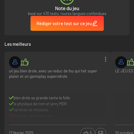
pourrez jouer à ce jeu dans les quelques secondes qui suivent l’achat.
Play smart. Pay less.
Note du jeu
basé sur 470 tests, toutes langues confondues
Rédiger votre test sur ce jeu
Les meilleurs
un jeu bien drole, avec ue reduc de fou qui fait super
LE JEU ES
plaisir et un gameplay superndrole
bien drole sa grande tante la folle
la physique de tom et jerry MDR
variétée de missions
avoir des amis qui y joue
17 février 2025
5
10 octobre