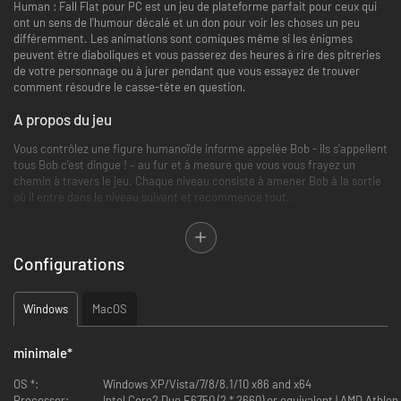
Human : Fall Flat pour PC est un jeu de plateforme parfait pour ceux qui
ont un sens de l'humour décalé et un don pour voir les choses un peu
différemment. Les animations sont comiques même si les énigmes
peuvent être diaboliques et vous passerez des heures à rire des pitreries
de votre personnage ou à jurer pendant que vous essayez de trouver
comment résoudre le casse-tête en question.
A propos du jeu
Vous contrôlez une figure humanoïde informe appelée Bob - ils s'appellent
tous Bob c’est dingue ! – au fur et à mesure que vous vous frayez un
chemin à travers le jeu. Chaque niveau consiste à amener Bob à la sortie
où il entre dans le niveau suivant et recommence tout.
Bob n'a pas de pouvoirs spéciaux, il est tout à fait humain et doit naviguer
dans les différents niveaux d'une manière très humaine : pas de vol, pas
Configurations
de sauts défiant la mort ou la gravité pour éviter des glissades plus
grandes que d'habitude.
Windows
MacOS
Au lieu de cela, Bob doit utiliser ce qui se trouve autour de lui pour lui
permettre de grimper, de sauter et de contourner les obstacles sur son
chemin. Divers secrets sont cachés et offrent des tutoriels sur la façon
minimale
*
de relever de nouveaux défis : il peut s'agir d'empiler des boîtes,
d'apprendre à grimper aux murs, de naviguer sur les rebords et même de
OS *:
Windows XP/Vista/7/8/8.1/10 x86 and x64
faire s'effondrer les murs pour pouvoir passer de l'autre côté.
Processor:
Intel Core2 Duo E6750 (2 * 2660) or equivalent | AMD Athlon