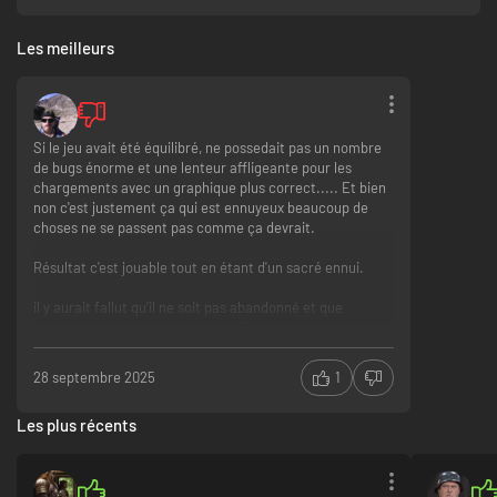
Les meilleurs
Si le jeu avait été équilibré, ne possedait pas un nombre
de bugs énorme et une lenteur affligeante pour les
chargements avec un graphique plus correct..... Et bien
non c'est justement ça qui est ennuyeux beaucoup de
choses ne se passent pas comme ça devrait.
Résultat c'est jouable tout en étant d'un sacré ennui.
il y aurait fallut qu'il ne soit pas abandonné et que
l'optimisation soit vraiment travaillée.
je ne peut recommander car les bugs pourraient faire
28 septembre 2025
1
planter votre ordi et il y a mieux
il se joue c déjà ça même si l'I.A triche trop pour qu'ont
Les plus récents
puisse apprécier
Certains systemes sont sympa malgré un gros manque
de finition
Une difficulté mal dosée mais qui laisse du challenge