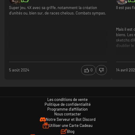
un peu appréciable
Super jeu, 4X avec sa griffe, notamment la création
Il est pas fi
Des bugs trop nombreux avec un temps de tour abusif
d'unités ou, bien sur, de races chelous. Combats sympas.
des problèmes comme les archers qui sont inutiles
des graphiques buggués et limités et un équilibre
Mais il est
médiocre
biens. Les 
sketchs d'
d'oublier l
On a jamais
5 août 2024
0
14 avril 20
tourne en r
voisin. On 
et rapide d
Les conditions de vente
Politique de confidentialité
Les combat
Programme d'affiliation
dedans, qu
Nous contacter
peut donne
Notre Serveur et Bot Discord
chevauché
Utiliser une Carte Cadeau
Seigneur D
Blog
dans le bo