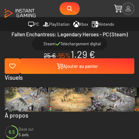
PC
PlayStation
Xbox
Nintendo
Fallen Enchantress: Legendary Heroes - PC (Steam)
Steam
Téléchargement digital
1.29 €
25 €
-95%
Ajouter au panier
Visuels
À propos
Basé sur
6.5
5 avis