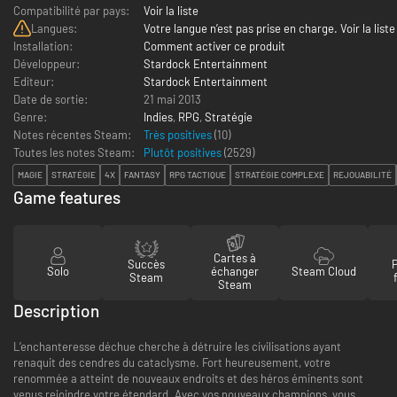
Compatibilité par pays:
Voir la liste
Langues:
Votre langue n’est pas prise en charge. Voir la liste
Installation:
Comment activer ce produit
Développeur:
Stardock Entertainment
Editeur:
Stardock Entertainment
Date de sortie:
21 mai 2013
Genre:
Indies
,
RPG
,
Stratégie
Notes récentes Steam:
Très positives
(10)
Toutes les notes Steam:
Plutôt positives
(
2529
)
MAGIE
STRATÉGIE
4X
FANTASY
RPG TACTIQUE
STRATÉGIE COMPLEXE
REJOUABILITÉ
Game features
Cartes à
Succès
Solo
échanger
Steam Cloud
Steam
Steam
Description
L’enchanteresse déchue cherche à détruire les civilisations ayant
renaquit des cendres du cataclysme. Fort heureusement, votre
renommée a atteint de nouveaux endroits et des héros éminents sont
venus rejoindre votre étendard. Avec vos nouveaux champions, vous