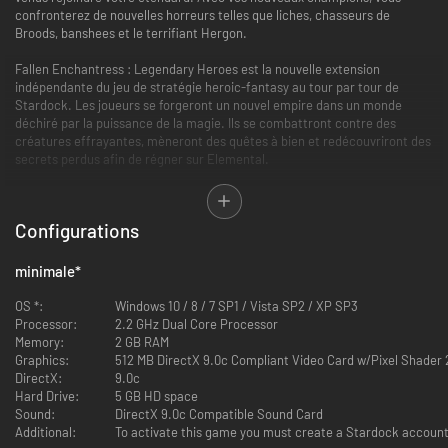
confronterez de nouvelles horreurs telles que liches, chasseurs de
Broods, banshees et le terrifiant Hergon.
Fallen Enchantress : Legendary Heroes est la nouvelle extension
indépendante du jeu de stratégie heroic-fantasy au tour par tour de
Stardock. Les joueurs se forgeront un nouvel empire dans un monde
déchiré par la puissance de la magie. Ils se combattront contre des
créatures effrayantes, mèneront des quêtes à bien et redécouvriront des
secrets perdus afin de régner sur Elemental.
Fallen Enchantress : Legendary Heroes est une extension indépendante.
Aucun autre jeu n'est nécessaire pour pouvoir y jouer.
Configurations
Caractéristiques principales
minimale
*
Obtenez des champions grâce à la célébrité : Les champions ne
OS *:
Windows 10 / 8 / 7 SP1 / Vista SP2 / XP SP3
peuvent plus tout simplement se trouver. Ils partent eux-mêmes à
Processor:
2.2 GHz Dual Core Processor
votre recherche en fonction de la célébrité de votre royaume. Et
Memory:
2 GB RAM
ces héros légendaires ne sont pas tous des hommes ou des
Graphics:
512 MB DirectX 9.0c Compliant Video Card w/Pixel Shader 
déchus...
DirectX:
9.0c
Un nouveau système d’augmentation de niveau : Votre souverain et
Hard Drive:
5 GB HD space
vos champions évoluent dorénavant au travers d’un arbre des
Sound:
DirectX 9.0c Compatible Sound Card
aptitudes. Ce dernier vous permet de planifier de manière visuelle le
Additional:
To activate this game you must create a Stardock accoun
genre de héro que vous souhaitez qu’il (ou elle) devienne.