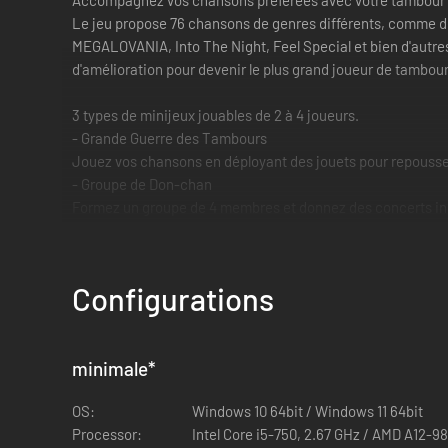
Accompagnez vos chansons préférées avec votre tambour du 
Le jeu propose 76 chansons de genres différents, comme de
MEGALOVANIA, Into The Night, Feel Special et bien d'autres 
d'amélioration pour devenir le plus grand joueur de tambour
3 types de minijeux jouables de 2 à 4 joueurs.
- Grande Guerre des Tambours
Jouez vos chansons en déployant des jouets pour repousser 
- Groupe de Don-chan
Formez un groupe de 4 membres et donnez des concerts in
- Cours ! Dojo des ninjas
Transformez-vous en ninja et affrontez jusqu'à 3 autres jo
Configurations
Matchs en ligne
- Match classé en ligne
Affrontez des joueurs du monde entier et atteignez le haut
minimale
*
- Match de salon
Détendez-vous et affrontez vos amis et des joueurs du mo
OS:
Windows 10 64bit / Windows 11 64bit
Processor:
Intel Core i5-750, 2.67 GHz / AMD A12-9
Jouez au mode Taiko seul, ou avec vos amis !