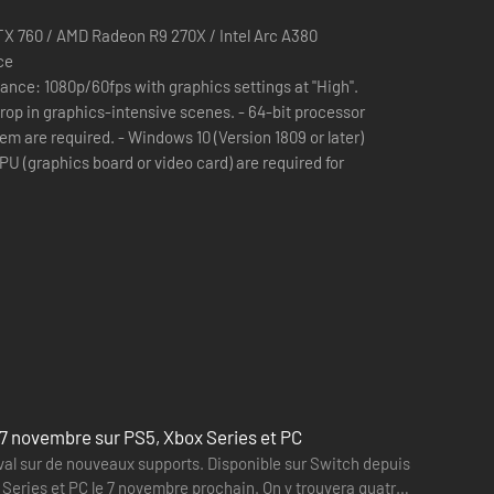
X 760 / AMD Radeon R9 270X / Intel Arc A380
ce
nce: 1080p/60fps with graphics settings at "High".
graphics-intensive scenes. - 64-bit processor
em are required. - Windows 10 (Version 1809 or later)
 (graphics board or video card) are required for
 Don-chan et à Cours ! Dojo des ninjas. Chaque joueur aura
e 7 novembre sur PS5, Xbox Series et PC
al sur de nouveaux supports. Disponible sur Switch depuis
 Series et PC le 7 novembre prochain. On y trouvera quatre