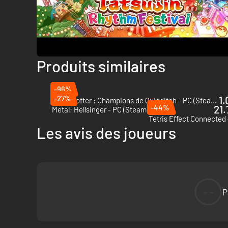
Produits similaires
-96%
-27%
1.
Harry Potter : Champions de Quidditch - PC (Steam)
-44%
21.
Metal: Hellsinger - PC (Steam)
Tetris Effect Connected
Les avis des joueurs
--
P