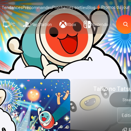
Promos du jour
Tendances
Précommandes
Prochaines sorties
Blog
PC
PlayStation
Xbox
Nintendo
Taiko no Tatsu
Ste
Edit