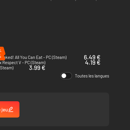
%
%
6.49 €
ooked! All You Can Eat - PC (Steam)
4.19 €
 Respect V - PC (Steam)
3.99 €
 (Steam)
Toutes les langues
 jeu