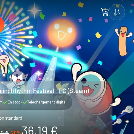
jin: Rhythm Festival - PC (Steam)
am
En stock
Téléchargement digital
ion standard
36.19 €
50 €
-28%