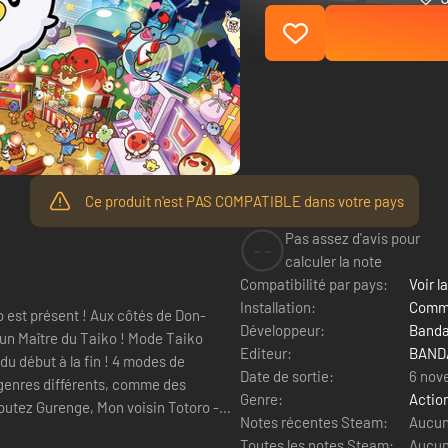
Ce produit n'est PAS COMPATIBLE dans votre pays
Pas assez d'avis pour
--
calculer la note
Compatibilité par pays:
Voir la
Installation:
Comme
o est présent ! Aux côtés de Don-
Développeur:
Banda
e du Taiko ! Mode Taiko
Editeur:
BANDA
 début à la fin ! 4 modes de
Date de sortie:
6 nov
 genres différents, comme des
Genre:
Actio
outez Gurenge, Mon voisin Totoro -
Notes récentes Steam:
Aucun 
Toutes les notes Steam:
Aucun 