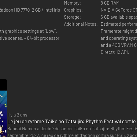
Memory:
8 GB RAM
deon HD 7770, 2 GB / Intel Iris
Graphics:
NVIDIA GeForce GT
Storage:
6 GB available spa
 chansons ! Des nouveautés
Additional Notes:
Estimated performa
h graphics settings at "Low".
Framerate might drop in 
nt.
 64-bit processor
and operating syst
and a 4GB VRAM GPU
aux doublons.
DirectX 12 API.
ande Guerre des Tambours. Jusqu'à 4 joueurs peuvent jouer à Groupe de
o Tatsujin pour Xbox Series X|S, Windows PC.
il y a 2 ans
Le jeu de rythme Taiko no Tatsujin: Rhythm Festival sort l
Bandai Namco a décidé de lancer Taiko no Tatsujin: Rhythm Festiv
septembre 2022, ce jeu de rythme et d'action sortira sur PS5, Xbox