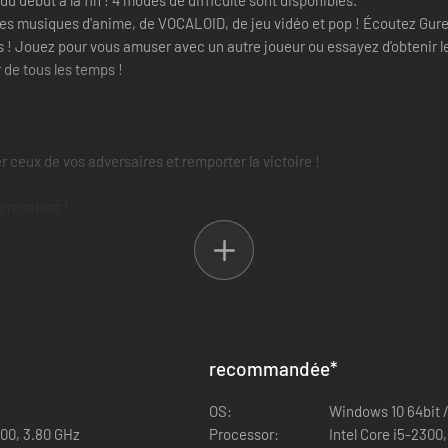
début à la fin ! 4 modes de difficulté sont disponibles.
s musiques d'anime, de VOCALOID, de jeu vidéo et pop ! Écoutez Guren
! Jouez pour vous amuser avec un autre joueur ou essayez d'obtenir le s
 de tous les temps !
ceux de vos adversaires et remporter la victoire !
croyables !
ueurs ! Triomphez des obstacles et décrochez la première place !
 du classement !
recommandée
*
nde entier avec le mode Taiko ou avec la Grande Guerre des Tambours 
OS:
Windows 10 64bit /
800, 3.80 GHz
Processor:
Intel Core i5-2300