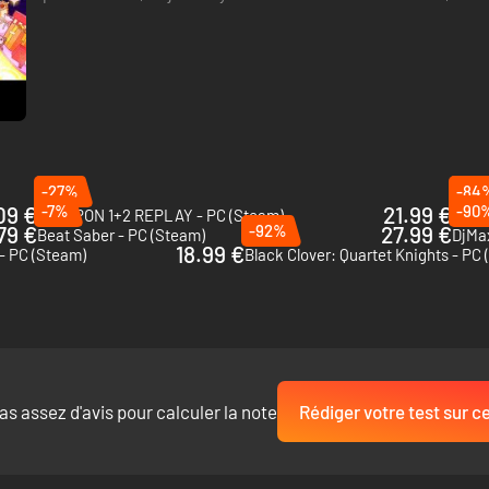
modes de difficulté différents, des mini-jeux jouables…
-27%
-84
09 €
-7%
21.99 €
-90
PATAPON 1+2 REPLAY - PC (Steam)
Overc
79 €
-92%
27.99 €
Beat Saber - PC (Steam)
DjMax
18.99 €
 - PC (Steam)
Black Clover: Quartet Knights - PC
as assez d'avis pour calculer la note
Rédiger votre test sur ce