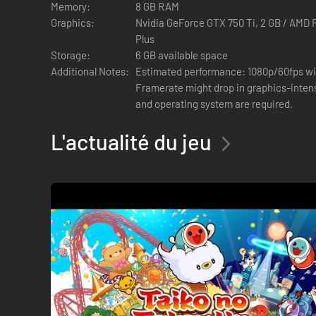
Memory:
8 GB RAM
Graphics:
Nvidia GeForce GTX 750 Ti, 2 GB / AMD Ra
Taiko Music Pass
Plus
- Le Taiko Music Pass vous propose plus de 700 nouvelles
Storage:
6 GB available space
seront disponibles tous les mois !
Additional Notes:
Estimated performance: 1080p/60fps wit
- Certaines chansons sont aussi disponibles individuelleme
Framerate might drop in graphics-intensive scenes. -
and operating system are required.
*Une autre version de ce produit est disponible. Attention 
*Jusqu'à 2 joueurs peuvent jouer au Mode Taiko et à la Gr
L'actualité du jeu
besoin d'une manette.
*Ce jeu est compatible avec le contrôleur tambour Taiko n