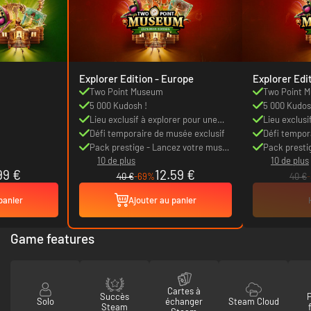
Explorer Edition - Europe
Two Point Museum
Two Point 
5 000 Kudosh !
5 000 Kudos
Lieu exclusif à explorer pour une
Lieu exclusi
exposition unique
Défi temporaire de musée exclusif
exposition 
Défi tempor
Pack prestige - Lancez votre musée
Pack presti
10 de plus
10 de plus
avec un objet rare qui suscite le
avec un obje
99 €
12.59 €
buzz
buzz
40 €
-69%
40 €
panier
Ajouter au panier
Game features
Cartes à
Succès
Solo
échanger
Steam Cloud
Steam