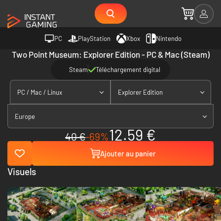
PC
PlayStation
Xbox
Nintendo
Two Point Museum: Explorer Edition - PC & Mac (Steam)
Steam
Téléchargement digital
PC / Mac / Linux
Explorer Edition
Europe
12.59 €
40 €
-69%
Ajouter au panier
Visuels