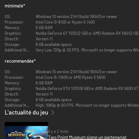
minimale
*
OS:
Windows 10 version 21H1 (build 19043) or newer
Processor:
Intel Core i3-8100 or Ryzen 5 1400
Two Point Museum contient :
Memory:
6 GB RAM
Graphics:
Nvidia GeForce GT 1030 (2 GB) or AMD Radeon RX 560 (2 GB)
Concevez, supervisez et développez d'incroyables musées
DirectX:
Version 11
5 emplacements de musée uniques répartis dans Two Point County :
Storage:
8 GB available space
Additional Notes:
Very Low, 720p @ 30 FPS. Microsoft no longer supports Win
- Préhistoire à Memento Mile
recommandée
*
- Aquarium à Passwater Cove
- Surnaturel à Wailon Lodge
OS:
Windows 10 version 21H1 (build 19043) or newer
- Science à Bungle Wasteland
Processor:
Intel Core i5-11600 or AMD Ryzen 5 5600
- Espace à Pebberley Heights
Memory:
8 GB RAM
Graphics:
Nvidia GeForce GTX 1070 (8 GB) or AMD Radeon RX 5600 XT (6
3 musées temporaires possédant leurs propres tâches et défis à
DirectX:
Version 11
remplir
Storage:
8 GB available space
Un mode bac à sable pour construire les mégamusées de vos rêves !
Additional Notes:
High, 1080p @ 60 FPS. Microsoft no longer supports Window
6 types majeurs et plus de 30 sous-catégories d'expositions
L'actualité du jeu
5 cartes d'expédition proposant plus de 100 points d'intérêt à
explorer
Plus de 200 expositions uniques à découvrir et un album
d'autocollants à remplir
il y a 2 mois
Plus de 350 éléments décoratifs pour rendre votre musée unique
Two Point Museum signe un partenariat