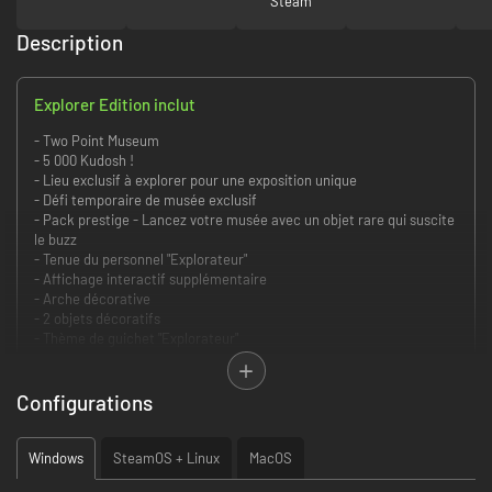
Steam
Description
Explorer Edition inclut
- Two Point Museum
- 5 000 Kudosh !
- Lieu exclusif à explorer pour une exposition unique
- Défi temporaire de musée exclusif
- Pack prestige - Lancez votre musée avec un objet rare qui suscite
le buzz
- Tenue du personnel "Explorateur"
- Affichage interactif supplémentaire
- Arche décorative
- 2 objets décoratifs
- Thème de guichet "Explorateur"
- Skin "Explorateur en hélicoptère"
- 3 statues uniques
- 3 décorations de sol et 3 fonds d'écran
Configurations
- 3 styles de banc
- Malle de réapprovisionnement du personnel offrant des bonus
supplémentaires après une expédition périlleuse !
Windows
SteamOS + Linux
MacOS