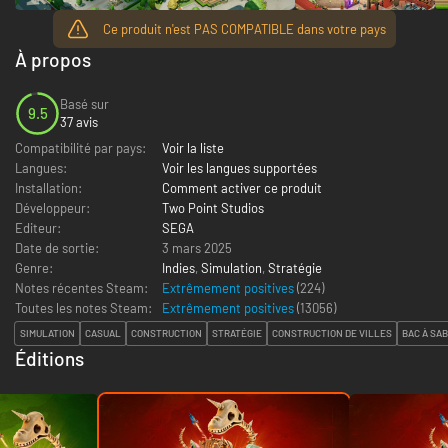
Ce produit n'est PAS COMPATIBLE dans votre pays
À propos
Basé sur
9.5
37 avis
Compatibilité par pays:
Voir la liste
Langues:
Voir les langues supportées
Installation:
Comment activer ce produit
Développeur:
Two Point Studios
Editeur:
SEGA
Date de sortie:
3 mars 2025
Genre:
Indies
,
Simulation
,
Stratégie
Notes récentes Steam:
Extrêmement positives
(224)
Toutes les notes Steam:
Extrêmement positives
(
13056
)
SIMULATION
CASUAL
CONSTRUCTION
STRATÉGIE
CONSTRUCTION DE VILLES
BAC À SA
Éditions