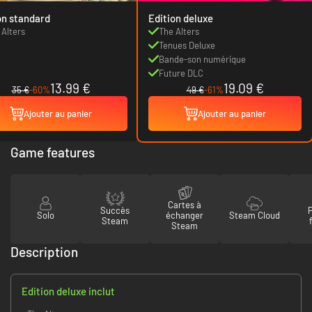
on standard
Edition deluxe
 Alters
The Alters
Tenues Deluxe
Bande-son numérique
Future DLC
13.99 €
19.09 €
35 €
-60%
49 €
-61%
Ajouter au panier
Ajouter au panier
Game features
Cartes à
Succès
Solo
échanger
Steam Cloud
Steam
Steam
Description
Edition deluxe inclut