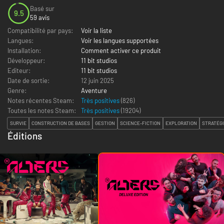
Basé sur
9.5
59 avis
Compatibilité par pays:
Voir la liste
Langues:
Voir les langues supportées
Installation:
Comment activer ce produit
Développeur:
11 bit studios
Editeur:
11 bit studios
Date de sortie:
12 juin 2025
Genre:
Aventure
Notes récentes Steam:
Très positives
(826)
Toutes les notes Steam:
Très positives
(
19204
)
SURVIE
CONSTRUCTION DE BASES
GESTION
SCIENCE-FICTION
EXPLORATION
STRATÉG
Éditions