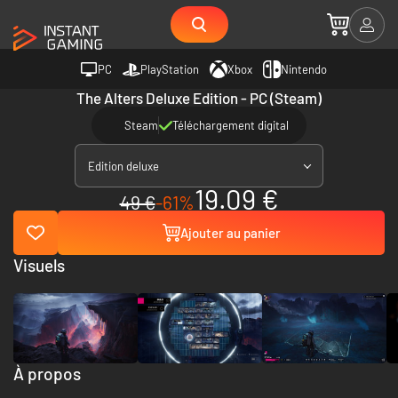
PC
PlayStation
Xbox
Nintendo
The Alters Deluxe Edition - PC (Steam)
Steam
Téléchargement digital
Edition deluxe
19.09 €
49 €
-61%
Ajouter au panier
Visuels
À propos