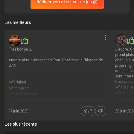
Rédiger votre test sur ce jeu
Les meilleurs
Très bon jeux,
J'adore. Ch
prend plais
encore plus intéressant si l'ont s'intéresse a l'histoire de
chaque alte
JAN
propre lign
que nous av
sont intér
C'est une 
original
Histoire
immersif
Mécaniqu
rafraichissant.
Très bon
17 juin 2025
7
20 juin 202
Les plus récents