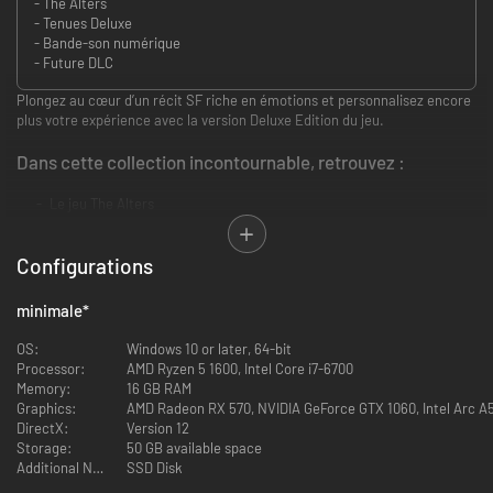
- The Alters
- Tenues Deluxe
- Bande-son numérique
- Future DLC
Plongez au cœur d’un récit SF riche en émotions et personnalisez encore
plus votre expérience avec la version Deluxe Edition du jeu.
Dans cette collection incontournable, retrouvez :
Le jeu The Alters
The Alters : bande-son originale
The Alters : tenues Deluxe
Configurations
1 DLC qui sera disponible après la sortie du jeu
The Alters
minimale
*
Explorez un jeu de sci-fi plein d'émotions, avec un mélange de survie,
OS:
Windows 10 or later, 64-bit
d'aventure et de construction de bases. Aidez Jan Dolski, seul survivant, à
Processor:
AMD Ryzen 5 1600, Intel Core i7-6700
créer d'autres versions de lui pour fuir une planète hostile et affronter
Memory:
16 GB RAM
des problèmes personnels avec cet équipage hors norme.
Graphics:
AMD Radeon RX 570, NVIDIA GeForce GTX 1060, Intel Arc A
DirectX:
Version 12
The Alters: Original Soundtrack
Storage:
50 GB available space
Additional Notes:
SSD Disk
Embarquez dans une expédition spatiale mêlant mystère et introspection