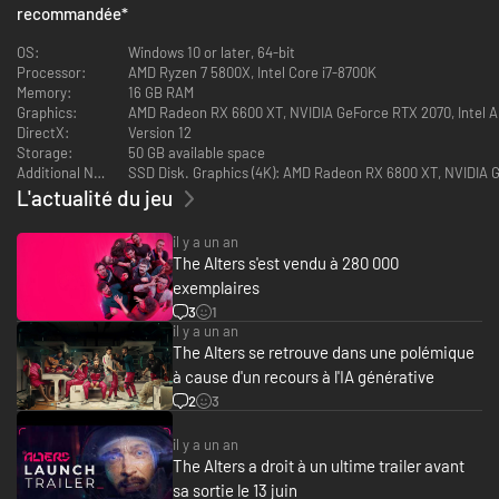
philosophique. Dans The Alters, le compositeur primé Piotr Musiał se joint
recommandée
*
à 11 bit studios pour vous offrir une bande-son (en formats MP3 et WAV)
qui vous fera frissonner d’émotion.
OS:
Windows 10 or later, 64-bit
Processor:
AMD Ryzen 7 5800X, Intel Core i7-8700K
The Alters: Deluxe Outfits
Memory:
16 GB RAM
Graphics:
AMD Radeon RX 6600 XT, NVIDIA GeForce RTX 2070, Intel 
Votre épopée sur une planète extraterrestre hostile peut aussi vous offrir
DirectX:
Version 12
une expérience haute en couleur. Choisissez pour vos alters des versions
Storage:
50 GB available space
alternatives et ornées d’argent des combinaisons du personnage
Additional Notes:
SSD Disk. Graphics (4K): AMD Radeon RX 6800 XT, NVIDIA
principal, et apportez une touche futuriste à leur garde-robe.
L'actualité du jeu
The Alters: Future DLC
il y a un an
The Alters s'est vendu à 280 000
Le nouveau DLC de The Alters est prévu pour l'an prochain et nous tenons
à vous impliquer dans l'aventure. Comme toujours, nous voulons donner la
exemplaires
priorité aux idées en cours de développement qui enthousiasmeront le
3
1
plus les joueurs ayant déjà pris le jeu en main, tout en mettant en avant
il y a un an
les fonctions et les changements que vous avez le plus envie de voir.
The Alters se retrouve dans une polémique
à cause d'un recours à l'IA générative
2
3
il y a un an
The Alters a droit à un ultime trailer avant
sa sortie le 13 juin