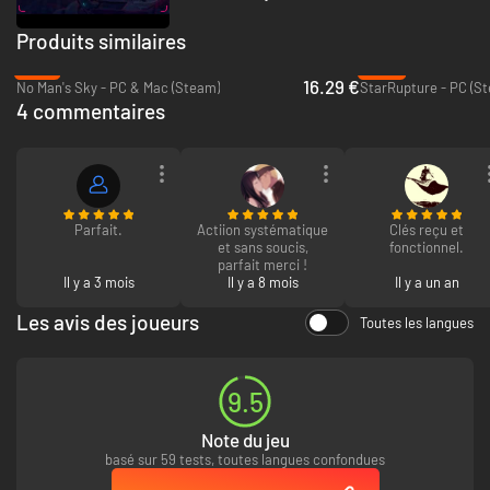
Produits similaires
-72%
-45%
16.29 €
No Man's Sky - PC & Mac (Steam)
StarRupture - PC (S
4 commentaires
Parfait.
Actiion systématique
Clés reçu et
et sans soucis,
fonctionnel.
parfait merci !
Il y a 3 mois
Il y a 8 mois
Il y a un an
Les avis des joueurs
Toutes les langues
9.5
Note du jeu
basé sur 59 tests, toutes langues confondues