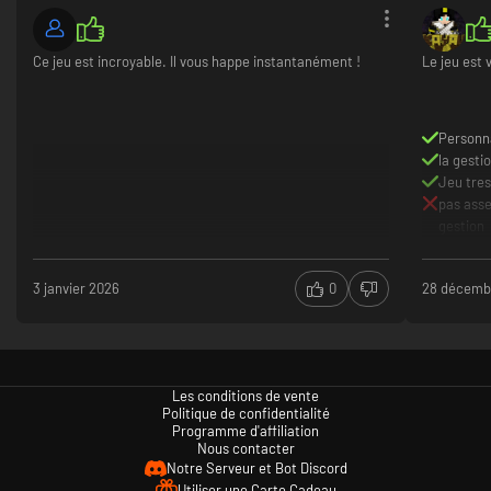
Ce jeu est incroyable. Il vous happe instantanément !
Le jeu est 
Personn
la gesti
Jeu tre
pas asse
gestion
3 janvier 2026
0
28 décemb
Les conditions de vente
Politique de confidentialité
Programme d'affiliation
Nous contacter
Notre Serveur et Bot Discord
Utiliser une Carte Cadeau