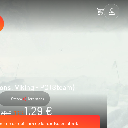
ons: Viking - PC (Steam)
Steam
Hors stock
1.29 €
30 €
-96%
ir un e-mail lors de la remise en stock