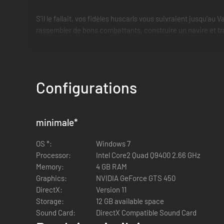
S'il le fallait, vos fidèles huscarls vous suivraient jusqu'au
rassembler de bons combattants, construire un navire et tra
Caractéristiques principales :
Configurations
Créez votre propre chef de clan viking ! Façonnez-vo
capacités qui définissent le rôle de votre personnage.
Raids ou négoce ? Les Vikings étaient connus pour êtr
bâton ?
minimale
*
Guerres et intrigues politiques : négociez des alliances
OS *:
Réputation : réfléchissez bien avant d'agir. Vous aurez
Windows 7
Processor:
Immergez-vous dans l'histoire : grâce à un récit à la f
Intel Core2 Quad Q9400 2.66 GHz
Memory:
4 GB RAM
Graphics:
NVIDIA GeForce GTS 450
DirectX:
Version 11
Storage:
12 GB available space
Sound Card:
DirectX Compatible Sound Card