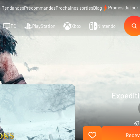
Promos du jour
Tendances
Précommandes
Prochaines sorties
Blog
PC
PlayStation
Xbox
Nintendo
Expediti
Recevo