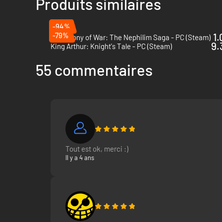
Produits similaires
-94%
-79%
1.
Symphony of War: The Nephilim Saga - PC (Steam)
9.
King Arthur: Knight's Tale - PC (Steam)
55 commentaires
Tout est ok, merci :)
Il y a 4 ans