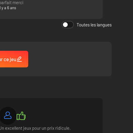
parfait merci
Il y a 6 ans
Toutes les langues
r ce jeu
Un excellent jeux pour un prix ridicule.