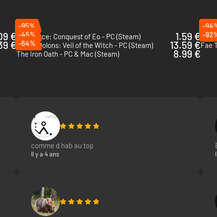
-95%
-94
09 €
-45%
1.59 €
-92
SpellForce: Conquest of Eo - PC (Steam)
Mordh
39 €
-64%
13.59 €
Lost Eidolons: Veil of the Witch - PC (Steam)
Fae T
8.99 €
The Iron Oath - PC & Mac (Steam)
comme d hab au top
Il y a 4 ans