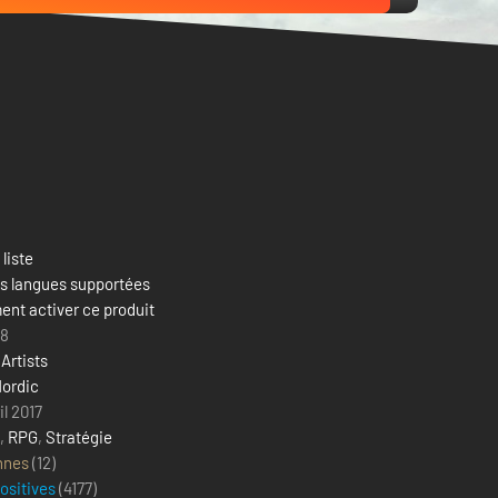
 liste
es langues supportées
nt activer ce produit
18
Artists
ordic
il 2017
,
RPG
,
Stratégie
nnes
(12)
positives
(
4177
)