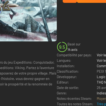
Basé sur
9.5
14 avis
Compatibilité par pays:
Voir la
Langues:
Voir l
urs du jeu Expeditions: Conquistador,
Installation:
Comme
ng. Partez à l'aventure
Classification:
PEGI 
sposerez de votre propre village. Mais
Développeur:
Logic 
 l'histoire, vous devrez gagner en
Editeur:
THQ N
oir la prospérité et la renommée de
Date de sortie:
26 avr
Genre:
Indies
Notes récentes Steam:
Moye
Toutes les notes Steam:
Très 