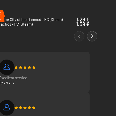
%
%
1.29 €
eim: City of the Damned - PC (Steam)
1.59 €
actics - PC (Steam)
Excellent service
Il y a 4 ans