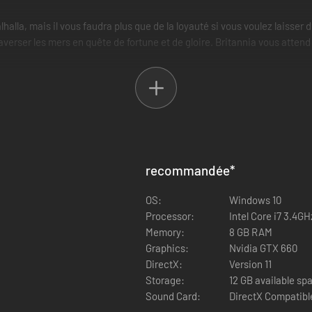
 Valhalla, mais il vous faudra plus que de la loyauté si vous voulez laiss
verser les mers en quête de fortune et de gloire. Britannia vous attend
us un personnage sur-mesure grâce à notre système de création de per
e de terribles guerriers, mais aussi des marchands avisés. Comment vou
recommandée
*
 avec différentes factions, qu'elles soient nordiques, pictes ou angles.
 peut-être du mal à gagner la confiance des gens si les récits de vos act
OS:
Windows 10
ois dur et poignant, à l'image des sagas scandinaves.
Processor:
Intel Core i7 3.4GH
Memory:
8 GB RAM
Graphics:
Nvidia GTX 660
DirectX:
Version 11
Storage:
12 GB available sp
Sound Card:
DirectX Compatibl