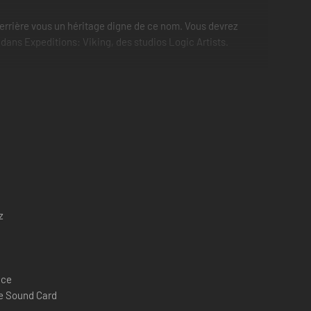
er derrière vous un héritage digne de ce nom. Vous devrez
 dans Expeditions: Viking, des studios Logic Artists.
sonnage unique. Ce sont les attributs, compétences et
s enrichirez-vous ? En maniant la carotte ou plutôt le
es inspirent la crainte.
z
ace
e Sound Card