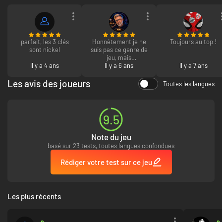
UNE NUÉE DE PROBLÈMES ÉNIGMATIQUES
Ouvrez l’œil à chaque instant et repérez les indices suspects, les entrées
secrètes et les dispositifs anciens à réveiller ! Qui sait quels trésors
attrayants et quelles richesses enfouies vous attendent de l’autre côté…
parfait, les 3 clés
Honnêtement je ne
Toujours au top !
sont nickel
suis pas ce genre de
jeu, mais
Il y a 4 ans
franchement niveau
Il y a 6 ans
Il y a 7 ans
jouabilité je suis
surpris, c'est plutôt
Les avis des joueurs
Toutes les langues
agréable
9.5
Note du jeu
basé sur 23 tests, toutes langues confondues
Rédiger votre test sur ce jeu
Les plus récents