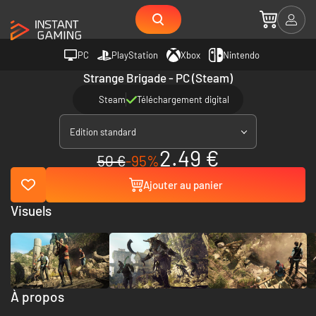
PC
PlayStation
Xbox
Nintendo
Strange Brigade - PC (Steam)
Steam
Téléchargement digital
Edition standard
2.49 €
50 €
-95%
Ajouter au panier
Visuels
À propos