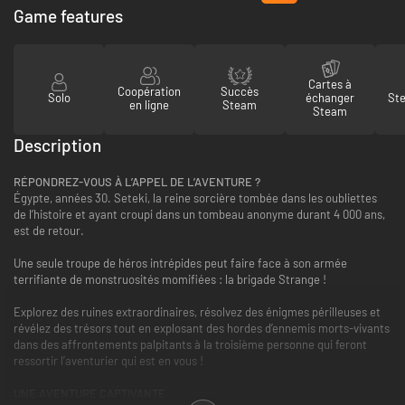
Game features
Cartes à
Coopération
Succès
Solo
échanger
St
en ligne
Steam
Steam
Description
RÉPONDREZ-VOUS À L’APPEL DE L’AVENTURE ?
Égypte, années 30. Seteki, la reine sorcière tombée dans les oubliettes
de l’histoire et ayant croupi dans un tombeau anonyme durant 4 000 ans,
est de retour.
Une seule troupe de héros intrépides peut faire face à son armée
terrifiante de monstruosités momifiées : la brigade Strange !
Explorez des ruines extraordinaires, résolvez des énigmes périlleuses et
révélez des trésors tout en explosant des hordes d’ennemis morts-vivants
dans des affrontements palpitants à la troisième personne qui feront
ressortir l’aventurier qui est en vous !
UNE AVENTURE CAPTIVANTE