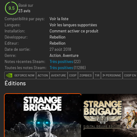
Basé sur
9.5
23 avis
Compatibilité par pays:
Voir la liste
Langues:
Voir les langues supportées
Installation:
Comment activer ce produit
Développeur:
Rebellion
Editeur:
Rebellion
Date de sortie:
27 août 2018
Genre:
Action
,
Aventure
Notes récentes Steam:
Très positives
(22)
Toutes les notes Steam:
Très positives
(
11286
)
GEFORCE NOW
ACTION
AVENTURE
COOP
ZOMBIES
TIR
3ᵉ PERSONNE
COOP EN
Éditions