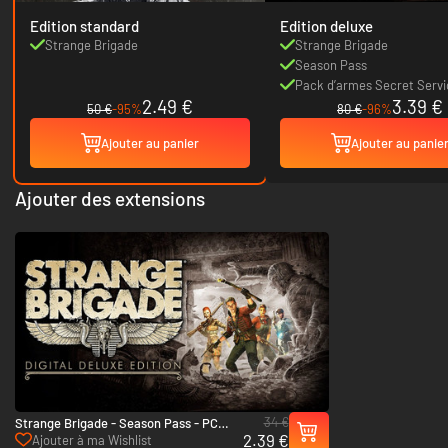
Edition standard
Edition deluxe
Strange Brigade
Strange Brigade
Season Pass
Pack d’armes Secret Servi
2.49 €
3.39 €
50 €
-95%
80 €
-96%
Ajouter au panier
Ajouter au panie
Ajouter des extensions
34 €
Strange Brigade - Season Pass - PC
2.39 €
(Steam)
Ajouter à ma Wishlist