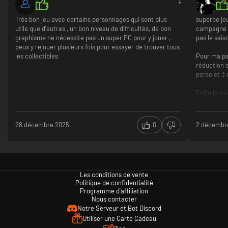
Très bon jeu avec certains personnages qui sont plus
superbe je
utile que d'autres , un bon niveau de difficultés, de bon
campagne n
graphisme ne nécessite pas un super PC pour y jouer ,
pas le sais
peux y rejouer plusieurs fois pour essayer de trouver tous
les collectibles
Pour ma pa
réduction e
perso et 3 
Enfin je sa
Mais pour m
contenus g
28 décembre 2025
0
2 décembr
Course au 
pour info j
trouver et
bonne a
Les conditions de vente
jouable 
Politique de confidentialité
rien
Programme d'affiliation
toujours
Nous contacter
Notre Serveur et Bot Discord
Utiliser une Carte Cadeau