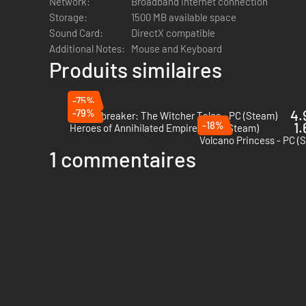
Network:
Broadband Internet connection
Storage:
1500 MB available space
Sound Card:
DirectX compatible
Additional Notes:
Mouse and Keyboard
Produits similaires
-75%
-79%
4.
Thronebreaker: The Witcher Tales - PC (Steam)
-18%
1.
Heroes of Annihilated Empires - PC (Steam)
Volcano Princess - PC (
1 commentaires