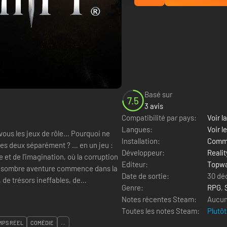
Basé sur
7.5
3 avis
Compatibilité par pays:
Voir la
Langues:
Voir l
-vous les jeux de rôle… Pourquoi ne
Installation:
Comme
les deux séparément ? … en un jeu :
Développeur:
Reali
Editeur:
Topwa
. Une sombre aventure commence dans la
Date de sortie:
30 dé
de trésors ineffables, de
Genre:
RPG
,
Notes récentes Steam:
Aucun 
Toutes les notes Steam:
Plutôt
MPS RÉEL
COMÉDIE
...