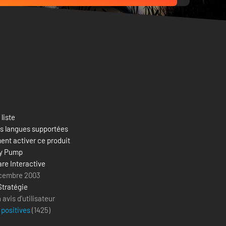
 liste
es langues supportées
nt activer ce produit
ty Pump
re Interactive
cembre 2003
Stratégie
avis d'utilisateur
 positives
(
1425
)