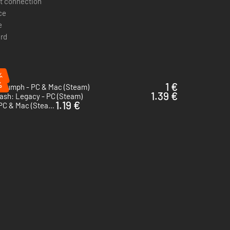
t connection
ce
e
rd
%
%
1 €
Triumph - PC & Mac (Steam)
1.39 €
ash: Legacy - PC (Steam)
1.19 €
King's Bounty: Armored Princess - PC & Mac (Steam)