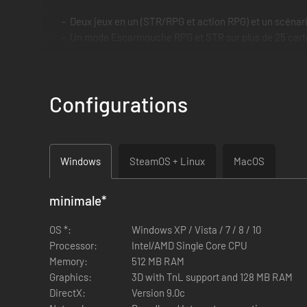
Deux jeux en un (STR/RPG et action RPG) et un scénari
Un mode Escarmouche RPG et STR sur plus de 25 cart
Mode Multijoueur approfondi en réseau local ou via Ea
Plus de 2 000 armures, armes et sorts différents
Des graphismes révolutionnaires : premier jeu entièrem
Configurations
Totalement en 3D avec une caméra à rotation libre
Concepteur de cartes et de niveaux personnalisés
Une bande-son nouvelle et immersive contenant plus
Windows
SteamOS + Linux
MacOS
minimale
*
OS *:
Windows XP / Vista / 7 / 8 / 10
Processor:
Intel/AMD Single Core CPU
Memory:
512 MB RAM
Graphics:
3D with TnL support and 128 MB RAM
DirectX:
Version 9.0c