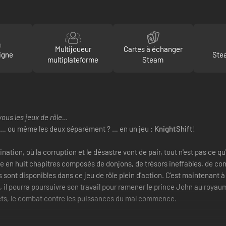
Multijoueur
Cartes à échanger
igne
Ste
multiplateforme
Steam
vous les jeux de rôle…
? … ou même les deux séparément ? … en un jeu :
KnightShift
!
tion, où la corruption et le désastre vont de pair, tout n'est pas ce qu'i
en huit chapitres composés de donjons, de trésors ineffables, de com
t disponibles dans ce jeu de rôle plein d'action. C'est maintenant à v
ré, il pourra poursuivre son travail pour ramener le prince John au roya
jets, le combat contre les puissances du mal commence.