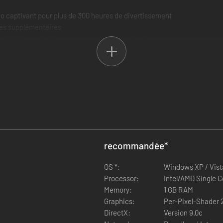
o captivant pour plus de 300 heures de divertissement
es supplémentaires
rthNET jusqu'à 8 joueurs, compatible avec les ligues
ent compatible avec l'éclairage par pixel.
 de 75 morceaux
recommandée
*
OS *:
Windows XP / Vista 
Processor:
Intel/AMD Single C
Memory:
1 GB RAM
Graphics:
Per-Pixel-Shader 
DirectX:
Version 9.0c