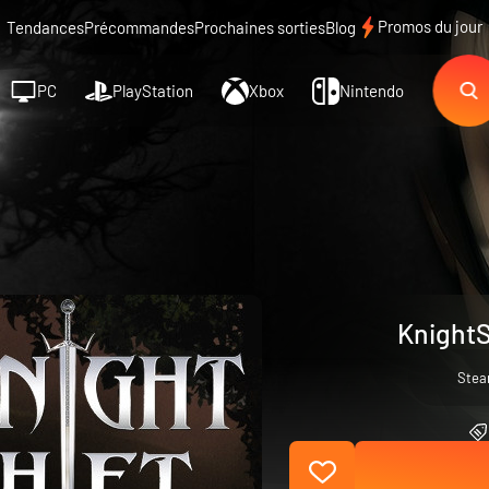
Promos du jour
Tendances
Précommandes
Prochaines sorties
Blog
PC
PlayStation
Xbox
Nintendo
KnightS
Ste