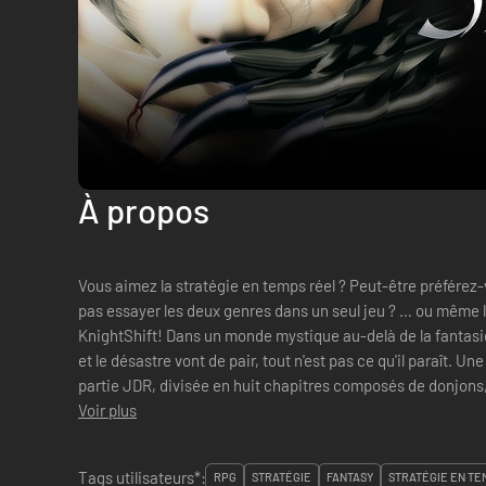
À propos
Vous aimez la stratégie en temps réel ? Peut-être préférez
pas essayer les deux genres dans un seul jeu ? … ou même 
KnightShift! Dans un monde mystique au-delà de la fantasie et de l'imagination, où la corruption
et le désastre vont de pair, tout n'est pas ce qu'il paraît
partie JDR, divisée en huit chapitres composés de donjons, 
compagnons...
Voir plus
Tags utilisateurs*:
RPG
STRATÉGIE
FANTASY
STRATÉGIE EN TE