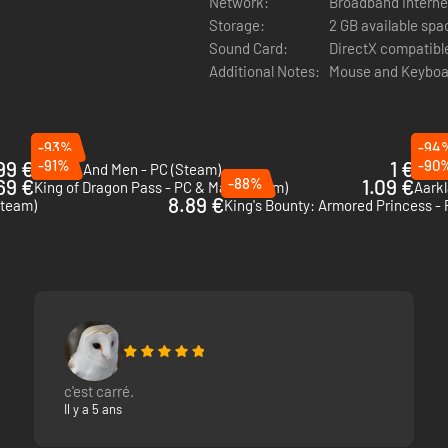
Network:
Broadband Interne
Storage:
2 GB available spa
Sound Card:
DirectX compatibl
Additional Notes:
Mouse and Keyboa
-93%
-94
99 €
-91%
1 €
-90
Of Orcs And Men - PC (Steam)
Fort 
69 €
-88%
1.09 €
King of Dragon Pass - PC & Mac (Steam)
Aarkl
8.89 €
Steam)
c'est carré.
Il y a 5 ans