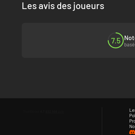
Les avis des joueurs
Not
7.5
basé
Le
Pol
Pr
No