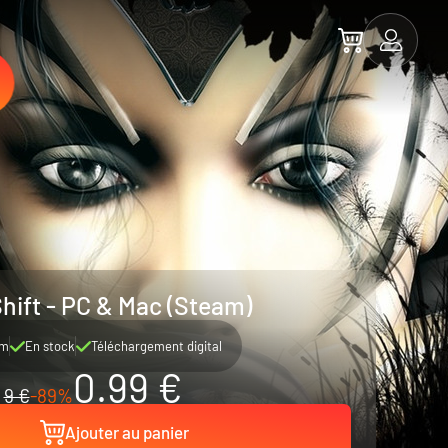
hift - PC & Mac (Steam)
am
En stock
Téléchargement digital
0.99 €
9 €
-89%
Ajouter au panier