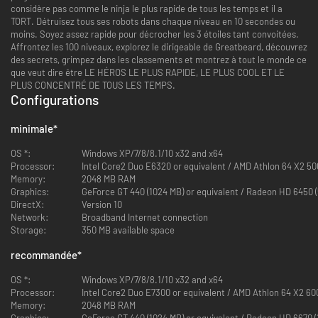
considère pas comme le ninja le plus rapide de tous les temps et il a
TORT. Détruisez tous ses robots dans chaque niveau en 10 secondes ou
moins. Soyez assez rapide pour décrocher les 3 étoiles tant convoitées.
Affrontez les 100 niveaux, explorez le dirigeable de Greatbeard, découvrez
des secrets, grimpez dans les classements et montrez à tout le monde ce
que veut dire être LE HÉROS LE PLUS RAPIDE, LE PLUS COOL ET LE
PLUS CONCENTRÉ DE TOUS LES TEMPS.
Configurations
minimale
*
OS *:
Windows XP/7/8/8.1/10 x32 and x64
Processor:
Intel Core2 Duo E6320 or equivalent 
Memory:
2048 MB RAM
Graphics:
GeForce GT 440 (1024 MB) or equivalent / Radeon HD 6450 (5
DirectX:
Version 10
Network:
Broadband Internet connection
Storage:
350 MB available space
recommandée
*
OS *:
Windows XP/7/8/8.1/10 x32 and x64
Processor:
Intel Core2 Duo E7300 or equivalent / AMD Athlon 64 X2 600
Memory:
2048 MB RAM
Graphics:
GeForce GT 440 (1024 MB) or equivalent / Radeon HD 6670 (1