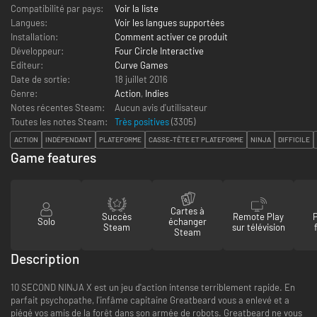
Compatibilité par pays:
Voir la liste
Langues:
Voir les langues supportées
Installation:
Comment activer ce produit
Développeur:
Four Circle Interactive
Editeur:
Curve Games
Date de sortie:
18 juillet 2016
Genre:
Action
,
Indies
Notes récentes Steam:
Aucun avis d'utilisateur
Toutes les notes Steam:
Très positives
(
3305
)
ACTION
INDÉPENDANT
PLATEFORME
CASSE-TÊTE ET PLATEFORME
NINJA
DIFFICILE
Game features
Cartes à
Succès
Remote Play
Solo
échanger
Steam
sur télévision
Steam
Description
10 SECOND NINJA X est un jeu d'action intense terriblement rapide. En
parfait psychopathe, l'infâme capitaine Greatbeard vous a enlevé et a
piégé vos amis de la forêt dans son armée de robots. Greatbeard ne vous