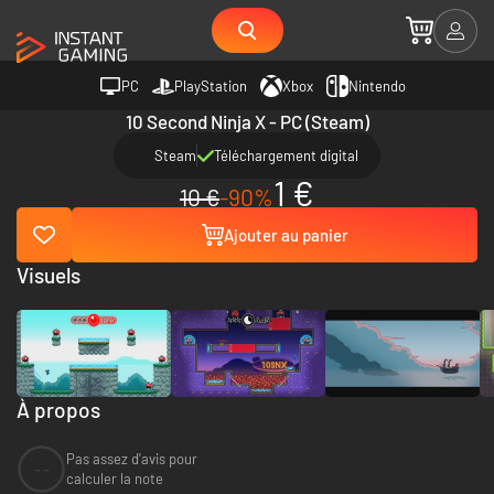
PC
PlayStation
Xbox
Nintendo
10 Second Ninja X - PC (Steam)
Steam
Téléchargement digital
1 €
10 €
-90%
Ajouter au panier
Visuels
À propos
Pas assez d'avis pour
--
calculer la note