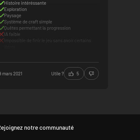
Histoire intéréssante
Exploration
Paysage
Système de craft simple
Quêtes permettant la progression
IA faible
Impossible de finir le jeu sans avoir certains
items
9 mars 2021
Utile ?
5
Rejoignez notre communauté