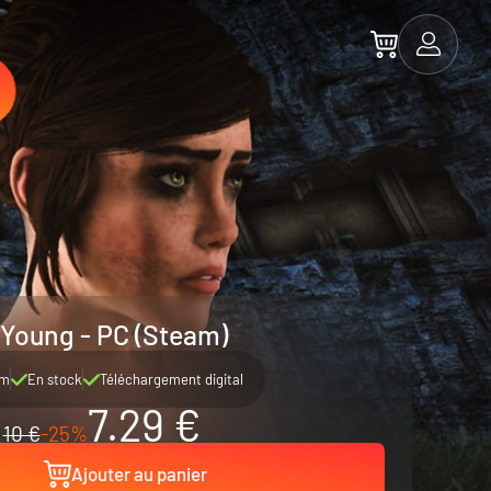
 Young - PC (Steam)
am
En stock
Téléchargement digital
7.29 €
10 €
-25%
Ajouter au panier