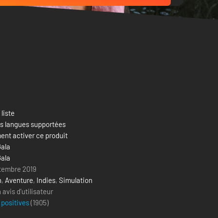
 liste
es langues supportées
nt activer ce produit
Gala
Gala
ptembre 2019
n
,
Aventure
,
Indies
,
Simulation
avis d'utilisateur
 positives
(
1905
)