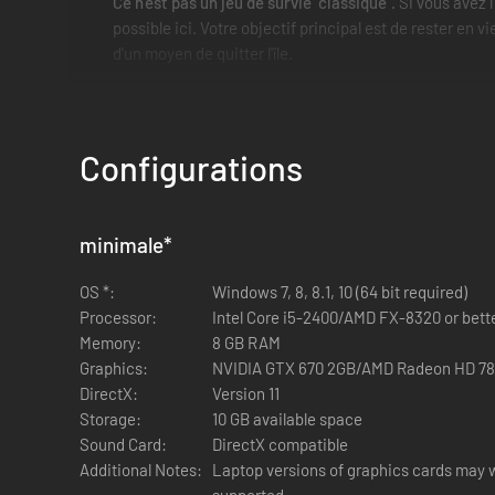
Ce n'est pas un jeu de survie "classique".
Si vous avez 
possible ici. Votre objectif principal est de rester en
d'un moyen de quitter l'île.
Équipez-vous et combattez.
Vous avez été privé de tout ce qui a de la valeur, mêm
Configurations
compter que sur l'ingéniosité.
Recherchez des objets et des équipements de combat 
minimale
*
Explore.
OS *:
Windows 7, 8, 8.1, 10 (64 bit required)
Explorez l'île et découvrez ce qui est arrivé à vos ami
Processor:
Intel Core i5-2400/AMD FX-8320 or bett
terrible vérité derrière la vie insulaire pacifique et buc
Memory:
8 GB RAM
Fuyez.
Graphics:
NVIDIA GTX 670 2GB/AMD Radeon HD 787
DirectX:
Version 11
La beauté extraordinaire du paysage naturel cache des
Storage:
10 GB available space
Sound Card:
DirectX compatible
Extraordinaire et plein de suspense à partir du moment où 
Additional Notes:
Laptop versions of graphics cards may w