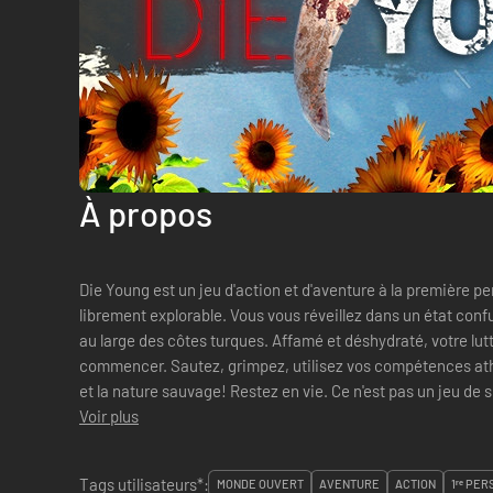
À propos
Die Young est un jeu d'action et d'aventure à la première personne se déroulant dans un monde
librement explorable. Vous vous réveillez dans un état confu
au large des côtes turques. Affamé et déshydraté, votre lutt
commencer. Sautez, grimpez, utilisez vos compétences ath
et la nature sauvage! Restez en vie. Ce n'est pas un jeu de survie "classique". Si vous avez
l'intention de...
Voir plus
Tags utilisateurs*:
MONDE OUVERT
AVENTURE
ACTION
1ʳᵉ PE