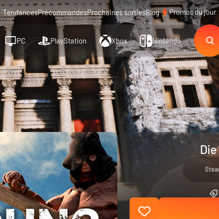
Promos du jour
Tendances
Précommandes
Prochaines sorties
Blog
PC
PlayStation
Xbox
Nintendo
Die
Ste