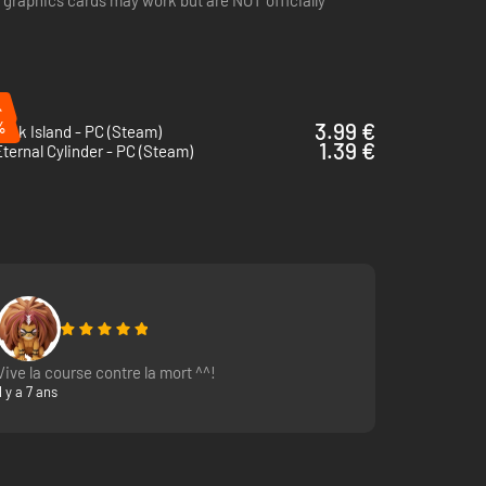
 graphics cards may work but are NOT officially
%
%
3.99 €
eak Island - PC (Steam)
1.39 €
ternal Cylinder - PC (Steam)
Vive la course contre la mort ^^!
Il y a 7 ans