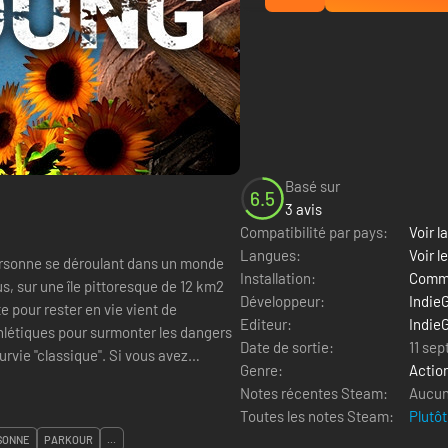
Basé sur
6.5
3 avis
Compatibilité par pays:
Voir la
Langues:
Voir l
Installation:
Comme
s, sur une île pittoresque de 12 km2
Développeur:
Indie
e pour rester en vie vient de
Editeur:
Indie
létiques pour surmonter les dangers
Date de sortie:
11 se
Genre:
Actio
Notes récentes Steam:
Aucun 
Toutes les notes Steam:
Plutôt
RSONNE
PARKOUR
...