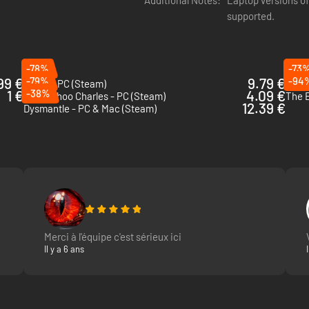
Additional Notes:
Laptop versions of
supported.
-78%
-73
99 €
-79%
9.79 €
-94
Scum - PC (Steam)
Outbr
1 €
-38%
4.09 €
Choo-Choo Charles - PC (Steam)
The E
12.39 €
Dysmantle - PC & Mac (Steam)
Merci à l'équipe c'est sérieux ici
Il y a 6 ans