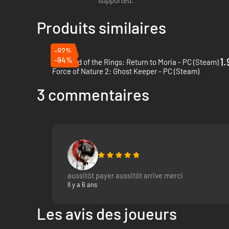
supported.
Produits similaires
-92%
-94%
1.
The Lord of the Rings: Return to Moria - PC (Steam)
Force of Nature 2: Ghost Keeper - PC (Steam)
3 commentaires
aussitôt payer aussitôt arrive merci
Il y a 6 ans
Les avis des joueurs