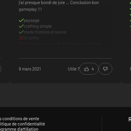
j’ai presque bondi de joie ... Conclusion bon
gameplay !!!
paysage
crafting simple
mode histoire et survie
IA faible
Quelques bugues de mécaniques localisés
9 mars 2021
Utile ?
4
s conditions de vente
itique de confidentialité
ogramme d'affiliation