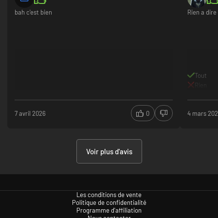
En solo, c’
bah c'est bien
Rien a dire
s’envole. V
nucléaire 
cailloux à 
monte avec 
mais jamais
La DA est s
incroyable
Tout
moments.
Rien
Risk of Rai
frénétique,
7 avril 2026
0
4 mars 20
de concess
Et surtout,
juste une 
Voir plus d'avis
Les conditions de vente
Politique de confidentialité
Programme d'affiliation