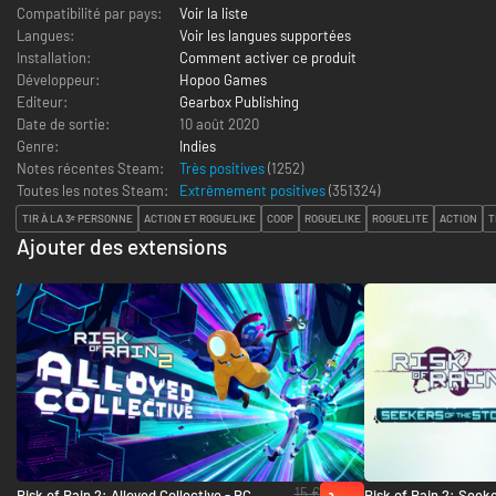
Compatibilité par pays:
Voir la liste
Langues:
Voir les langues supportées
Installation:
Comment activer ce produit
Développeur:
Hopoo Games
Editeur:
Gearbox Publishing
Date de sortie:
10 août 2020
Genre:
Indies
Notes récentes Steam:
Très positives
(1252)
Toutes les notes Steam:
Extrêmement positives
(
351324
)
TIR À LA 3ᵉ PERSONNE
ACTION ET ROGUELIKE
COOP
ROGUELIKE
ROGUELITE
ACTION
T
Ajouter des extensions
15 €
Risk of Rain 2: Alloyed Collective - PC
Risk of Rain 2: Seeke