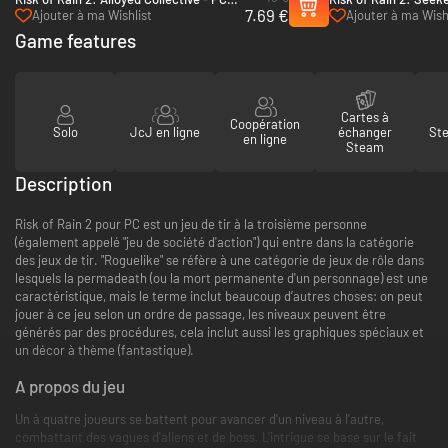
7.69 €
(Steam)
PC (Steam)
Ajouter à ma Wishlist
Ajouter à ma Wish
Game features
Cartes à
Coopération
Solo
JcJ en ligne
échanger
St
en ligne
Steam
Description
Risk of Rain 2 pour PC est un jeu de tir à la troisième personne
(également appelé "jeu de société d'action") qui entre dans la catégorie
des jeux de tir. "Roguelike" se réfère à une catégorie de jeux de rôle dans
lesquels la permadeath (ou la mort permanente d'un personnage) est une
caractéristique, mais le terme inclut beaucoup d’autres choses: on peut
jouer à ce jeu selon un ordre de passage, les niveaux peuvent être
générés par des procédures, cela inclut aussi les graphiques spéciaux et
un décor à thème (fantastique).
A propos du jeu
Un à quatre joueurs se battent pour avancer d'un niveau à l'autre,
combattant des vagues d'aliens et de boss. L'intrigue se base sur le fait