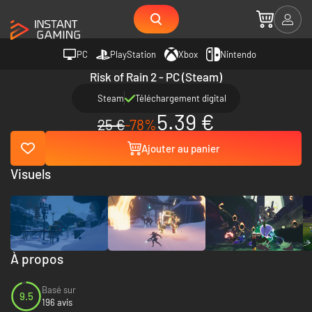
PC
PlayStation
Xbox
Nintendo
Risk of Rain 2 - PC (Steam)
Steam
Téléchargement digital
5.39 €
25 €
-78%
Ajouter au panier
Visuels
À propos
Basé sur
9.5
196 avis