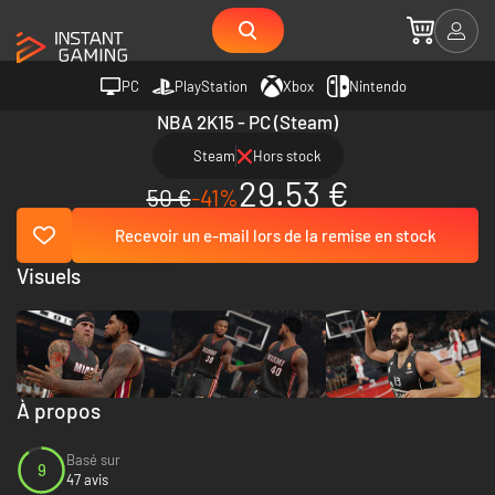
PC
PlayStation
Xbox
Nintendo
NBA 2K15 - PC (Steam)
Steam
Hors stock
29.53 €
50 €
-41%
Recevoir un e-mail lors de la remise en stock
Visuels
À propos
Basé sur
9
47 avis