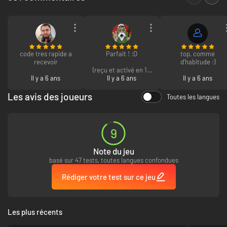
code tres rapide a
Parfait ! :D
top, comme
recevoir
d'habitude :)
(reçu et activé en 15
Il y a 6 ans
Il y a 6 ans
secondes
Il y a 6 ans
Les avis des joueurs
Toutes les langues
9
Note du jeu
basé sur 47 tests, toutes langues confondues
Rédiger votre test sur ce jeu
Les plus récents