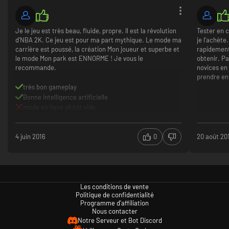
Je le jeu est très beau, fluide, propre. Il est la révolution
Tester en 
d'NBA 2K. Ce jeu est pour ma part mythique. Le mode ma
je l'achète
carrière est poussé, la création Mon joueur et superbe et
rapidement
le mode Mon park est ENNORME ! Je vous le
obtenir. Pa
recommande.
novices en
prendre en
très bon gameplay
Bonne intelligence artificielle
mode en ligne plutôt vide
Mais cela 
nba 2k avec
en 2-3 sai
4 juin 2016
0
20 août 20
trouver vot
Bonne S
Bonne g
Difficil
cause pa
Les conditions de vente
Insigne 
Politique de confidentialité
Programme d'affiliation
Nous contacter
Notre Serveur et Bot Discord