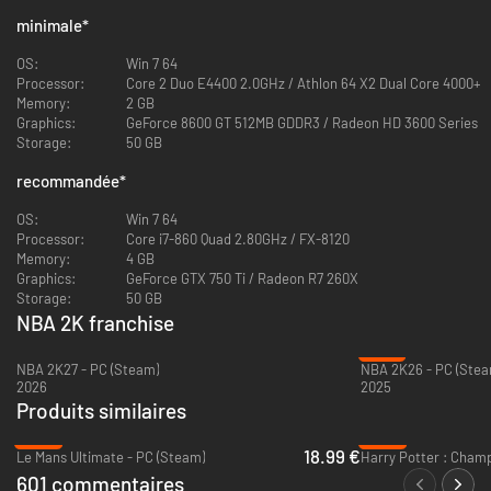
minimale
*
OS:
Win 7 64
Processor:
Core 2 Duo E4400 2.0GHz / Athlon 64 X2 Dual Core 4000+
Memory:
2 GB
Graphics:
GeForce 8600 GT 512MB GDDR3 / Radeon HD 3600 Series
Storage:
50 GB
recommandée
*
OS:
Win 7 64
Processor:
Core i7-860 Quad 2.80GHz / FX-8120
Memory:
4 GB
Graphics:
GeForce GTX 750 Ti / Radeon R7 260X
Storage:
50 GB
NBA 2K franchise
-87%
NBA 2K27 - PC (Steam)
NBA 2K26 - PC (Stea
2026
2025
Produits similaires
-53%
-96%
18.99 €
Le Mans Ultimate - PC (Steam)
601 commentaires