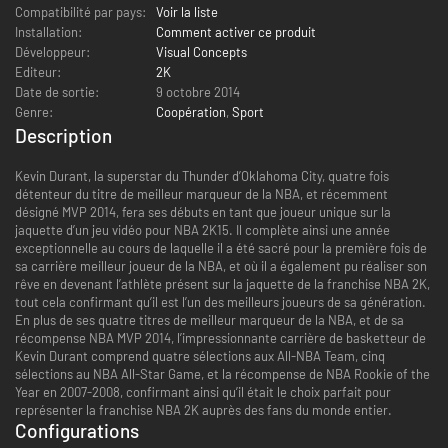
Compatibilité par pays:
Voir la liste
Installation:
Comment activer ce produit
Développeur:
Visual Concepts
Editeur:
2K
Date de sortie:
9 octobre 2014
Genre:
Coopération
,
Sport
Description
Kevin Durant, la superstar du Thunder d’Oklahoma City, quatre fois
détenteur du titre de meilleur marqueur de la NBA, et récemment
désigné MVP 2014, fera ses débuts en tant que joueur unique sur la
jaquette d’un jeu vidéo pour NBA 2K15. Il complète ainsi une année
exceptionnelle au cours de laquelle il a été sacré pour la première fois de
sa carrière meilleur joueur de la NBA, et où il a également pu réaliser son
rêve en devenant l’athlète présent sur la jaquette de la franchise NBA 2K,
tout cela confirmant qu’il est l’un des meilleurs joueurs de sa génération.
En plus de ses quatre titres de meilleur marqueur de la NBA, et de sa
récompense NBA MVP 2014, l’impressionnante carrière de basketteur de
Kevin Durant comprend quatre sélections aux All-NBA Team, cinq
sélections au NBA All-Star Game, et la récompense de NBA Rookie of the
Year en 2007-2008, confirmant ainsi qu’il était le choix parfait pour
représenter la franchise NBA 2K auprès des fans du monde entier.
Configurations