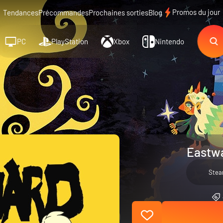
Promos du jour
Tendances
Précommandes
Prochaines sorties
Blog
PC
PlayStation
Xbox
Nintendo
Eastwa
Ste