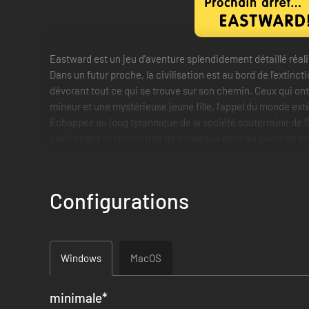
Eastward est un jeu d'aventure splendidement détaillé réal
Dans un futur proche, la civilisation est au bord de l'extin
dévorant tout ce qui se trouve sur son chemin. Ceux qui on
mineur et une mystérieuse jeune fille, l'appel du monde extéri
Échappez au joug tyrannique de la société souterraine de l'Î
qu'étranges et rencontrez de nouveaux amis au cours de votr
Contient de l'humour pour adultes et des thèmes matures.
Comprend :
Configurations
Windows
MacOS
minimale
*