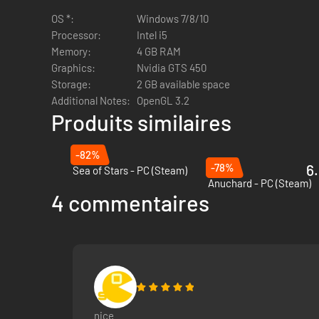
Découvrez le monde étonnant et merveilleux d'Eastward. Mont
étranges campements et les forêts obscures que vous verr
OS *:
Windows 7/8/10
Processor:
Intel i5
Memory:
4 GB RAM
Graphics:
Nvidia GTS 450
Storage:
2 GB available space
Additional Notes:
OpenGL 3.2
Produits similaires
Repoussez des monstres bizarres et des boss féroces avec l'
-82%
sentez d'humeur magnanime ? Essayez de les étourdir avec 
-78%
6.
Sea of Stars - PC (Steam)
Anuchard - PC (Steam)
4 commentaires
Contrôlez John et Sam pour résoudre des casse-tête et tra
grands dangers.
nice