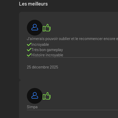
Les meilleurs
Jouez au rythme d'une bande-son délicieusement rétro c
J'aimerais pouvoir oublier et le recommencer encore et
Hyperduck Soundworks
(Dust: An Elysian Tail, Kingdom Ru
Incroyable
Trés bon gameplay
Histoire incroyable
25 décembre 2025
Simpa