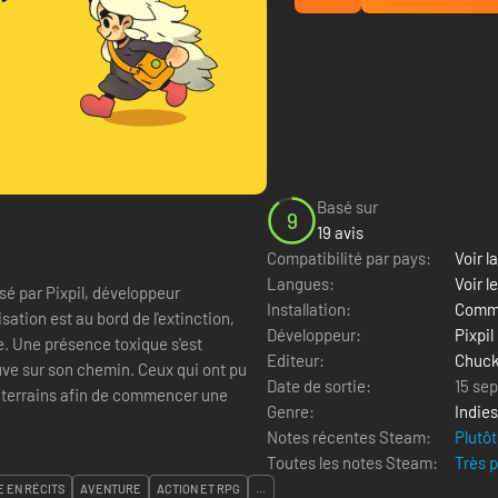
Basé sur
9
19 avis
Compatibilité par pays:
Voir la
Langues:
Voir l
sé par Pixpil, développeur
Installation:
Comme
ation est au bord de l'extinction,
Développeur:
Pixpil
e. Une présence toxique s'est
Editeur:
Chuck
uve sur son chemin. Ceux qui ont pu
Date de sortie:
15 se
uterrains afin de commencer une
Genre:
Indies
Notes récentes Steam:
Plutôt
Toutes les notes Steam:
Très 
E EN RÉCITS
AVENTURE
ACTION ET RPG
...