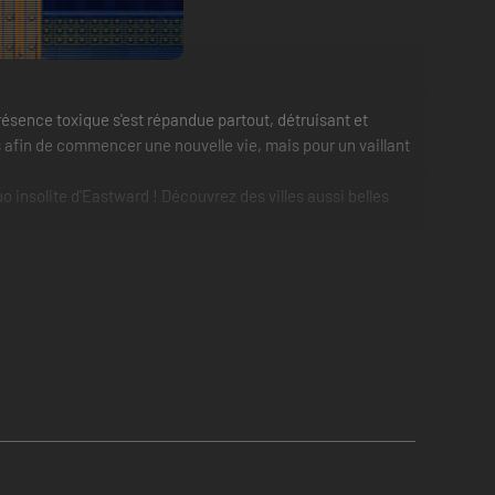
présence toxique s'est répandue partout, détruisant et
 afin de commencer une nouvelle vie, mais pour un vaillant
o insolite d'Eastward ! Découvrez des villes aussi belles