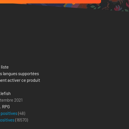
 liste
es langues supportées
nt activer ce produit
lefish
ptembre 2021
,
RPG
 positives
(48)
positives
(
16570
)