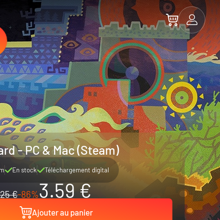
rd - PC & Mac (Steam)
am
En stock
Téléchargement digital
3.59 €
25 €
-86%
Ajouter au panier