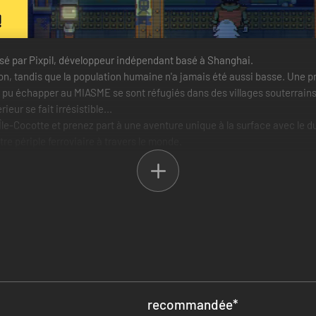
isé par Pixpil, développeur indépendant basé à Shanghai.
ction, tandis que la population humaine n'a jamais été aussi basse. Une 
t pu échapper au MIASME se sont réfugiés dans des villages souterrains
eur se fait irrésistible...
le-Cocotte et prenez part à une aventure unique à la surface avec le du
e périple ferroviaire à travers le monde.
recommandée
*