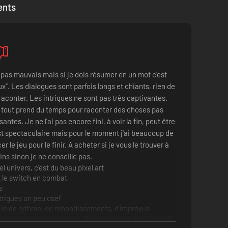
ents
Swan)
, avec une conception sonore du studio irlandais
t pas mauvais mais si je dois résumer en un mot c'est
x". Les dialogues sont parfois longs et chiants, rien de
 raconter. Les intrigues ne sont pas très captivantes.
et tout prend du temps pour raconter des choses pas
santes. Je ne l'ai pas encore fini, à voir la fin, peut être
est spectaculaire mais pour le moment j'ai beaucoup de
er le jeu pour le finir. A acheter si je vous le trouver à
ns sinon je ne conseille pas.
el univers, c'est du beau pixel art
t le switch en combat
s
ntrigues un peu osef
e de rythme, de rebondissements, d'imprévus
aire des blagues dans les dialogues mais c'est lourd et