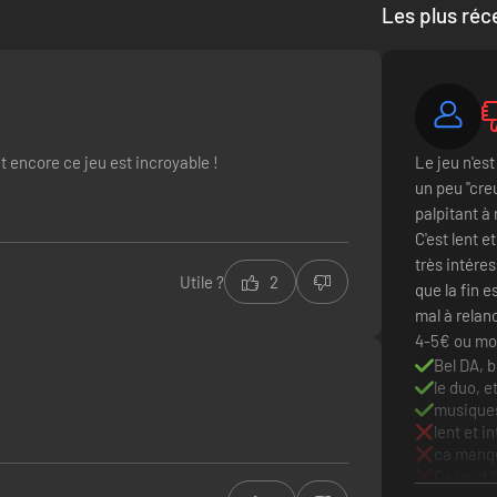
Les plus réc
omposée par
Joel Corelitz
(Death Stranding, Hohokum, The Unfinished 
 encore ce jeu est incroyable !
Le jeu n'es
sh)
.
un peu "creu
palpitant à
C'est lent 
très intéres
Utile ?
2
que la fin 
mal à relanc
4-5€ ou moi
Bel DA, b
le duo, e
musique
lent et i
ca manqu
Ca veut f