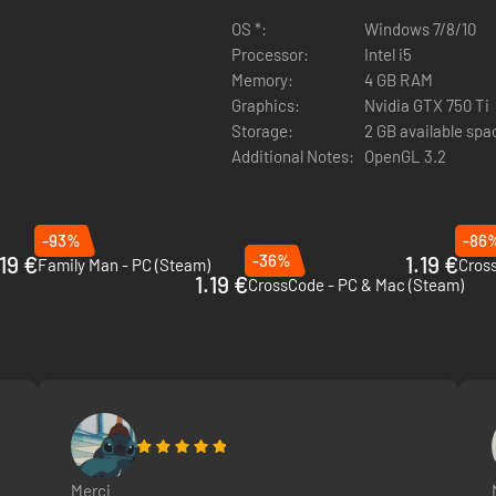
ez à bord du train qui traverse le continent en ruine de part en part, 
ez en chemin.
OS *:
Windows 7/8/10
Processor:
Intel i5
Memory:
4 GB RAM
Graphics:
Nvidia GTX 750 Ti
Storage:
2 GB available spa
Additional Notes:
OpenGL 3.2
arme de prédilection de John, qu'il s'agisse d'un lance-flammes, d'un l
-93%
-86
l'explosion cinétique de Sam.
19 €
-36%
1.19 €
Family Man - PC (Steam)
Cross
1.19 €
CrossCode - PC & Mac (Steam)
verser des donjons. Séparez vos deux personnages pour accéder à des 
Merci