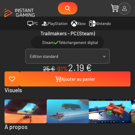
PC
PlayStation
Xbox
Nintendo
Trailmakers - PC (Steam)
Steam
Téléchargement digital
Edition standard
2.19 €
25 €
-91%
Ajouter au panier
Visuels
À propos