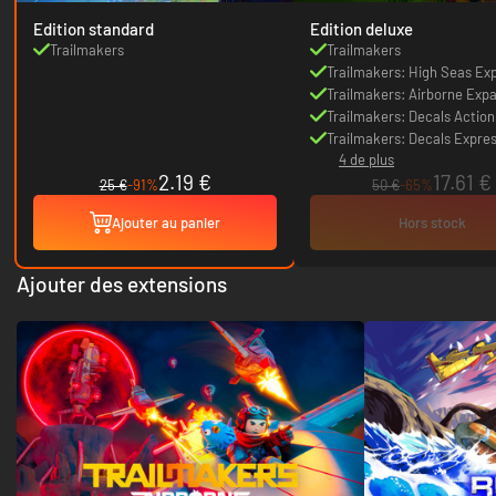
Edition standard
Edition deluxe
Trailmakers
Trailmakers
Trailmakers: High Seas Ex
Trailmakers: Airborne Exp
Trailmakers: Decals Actio
Trailmakers: Decals Expre
4 de plus
Pack
2.19 €
17.61 €
25 €
-91%
50 €
-65%
Ajouter au panier
Hors stock
Ajouter des extensions