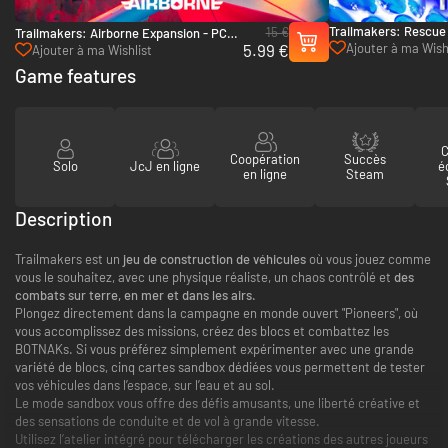
Trailmakers: Rescue
15 €
Trailmakers: Airborne Expansion - PC
(Steam)
5.99 €
Ajouter à ma Wish
(Steam)
Ajouter à ma Wishlist
Game features
C
Coopération
Succès
Solo
JcJ en ligne
é
en ligne
Steam
Description
Trailmakers est un
jeu de construction de véhicules
où vous jouez comme
vous le souhaitez, avec une physique réaliste, un chaos contrôlé et
des
combats sur terre, en mer et dans les airs.
Plongez directement dans la campagne en monde ouvert "Pioneers", où
vous accomplissez des missions, créez des blocs et combattez les
BOTNAKs. Si vous préférez simplement expérimenter avec une grande
variété de blocs, cinq cartes sandbox dédiées vous permettent de tester
vos véhicules dans l’espace, sur l’eau et au sol.
Le mode sandbox vous offre des défis amusants, une liberté créative et
des sensations de conduite et de vol à grande vitesse.
Utilisez l’atelier intégré pour télécharger les créations des autres joueurs