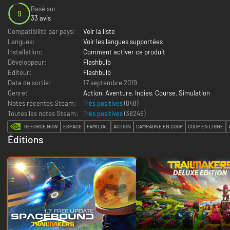
Basé sur
9
33 avis
Compatibilité par pays:
Voir la liste
Langues:
Voir les langues supportées
Installation:
Comment activer ce produit
Développeur:
Flashbulb
Editeur:
Flashbulb
Date de sortie:
17 septembre 2019
Genre:
Action
,
Aventure
,
Indies
,
Course
,
Simulation
Notes récentes Steam:
Très positives
(848)
Toutes les notes Steam:
Très positives
(
38249
)
GEFORCE NOW
ESPACE
FAMILIAL
ACTION
CAMPAGNE EN COOP
COOP EN LIGNE
Éditions