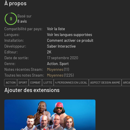
À propos
Basé sur
9
8 avis
Compatibilité par pays:
Voir la liste
Langues:
Voir les langues supportées
Installation:
Comment activer ce produit
Développeur:
Saber Interactive
Editeur:
2K
Date de sortie:
17 septembre 2020
Genre:
Action
,
Sport
Notes récentes Steam:
Moyennes
(11)
Toutes les notes Steam:
Moyennes
(
1225
)
ACTION
SPORT
COMBAT
LUTTE
4 PERSONNES EN LOCAL
ASPECT DESSIN ANIMÉ
ARCA
Ajouter des extensions