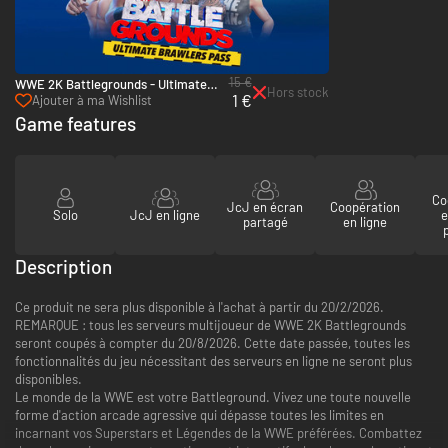
15 €
WWE 2K Battlegrounds - Ultimate
Hors stock
1 €
Brawlers Pass - PC (Steam)
Ajouter à ma Wishlist
Game features
Co
JcJ en écran
Coopération
Solo
JcJ en ligne
e
partagé
en ligne
Description
Ce produit ne sera plus disponible à l'achat à partir du 20/2/2026.
REMARQUE : tous les serveurs multijoueur de WWE 2K Battlegrounds
seront coupés à compter du 20/8/2026. Cette date passée, toutes les
fonctionnalités du jeu nécessitant des serveurs en ligne ne seront plus
disponibles.
Le monde de la WWE est votre Battleground. Vivez une toute nouvelle
forme d'action arcade agressive qui dépasse toutes les limites en
incarnant vos Superstars et Légendes de la WWE préférées. Combattez