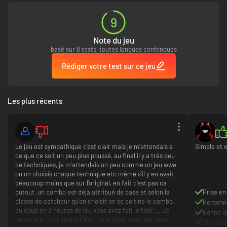
9
Note du jeu
basé sur 8 tests, toutes langues confondues
Rédiger votre test sur ce jeu
Les plus récents
Le jeu est sympathique c'est clair mais je m'attendais a
Simple et 
ce que ce soit un peu plus poussé, au final il y a très peu
de techniques, je m'attendais un peu comme un jeu wwe
ou on choisis chaque technique etc même s'il y en avait
beaucoup moins que sur l'original, en fait c'est pas ca
dutout, un combo est déjà attribué de base et selon la
Prise en
classe de catcheur qu'on choisit on se coltine le combo,
Personn
du coup en 3 heures de jeu vous avez fait le tour ... Je
Bonne du
pense que c'est surtout bien pour jouer avec des amis,
Vite repe