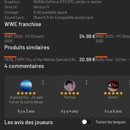
C'est votre Battleground !
Graphics:
NVIDIA GeForce GTX 670, similar or better
DirectX:
Version 11
Vivez votre propre expérience WWE 2K Battlegrounds grâce à des
Storage:
9 GB available space
éléments personnalisables qui vous permettront de créer, personnaliser
Sound Card:
DirectX 9.0c Compatible sound card
et modifier vos propres personnages et Battlegrounds originaux !
WWE franchise
-64%
-75%
De nombreux types de matchs différents !
24.99 €
WWE 2K26 - PC (Steam)
WWE 2K25 - PC (Ste
2026
2025
Bataillez dans une sélection de vos types de matchs préférés dans
Produits similaires
l'euphorie et les rebondissements incroyables, tels que les matchs Steel
Cage, Royal Rumble, Fatal Four Way et le tout nouveau Défi
-65%
-69%
Battlegrounds !
20.99 €
FATAL FURY: City of the Wolves Special Edition - PC (Steam)
Guilty Gear -Strive- 
4 commentaires
Affrontements en réseau local et en ligne !
Participez à des tournois en ligne ou revendiquez votre titre de King of
the Battleground et survivez à la mêlée en ligne contre des joueurs du
monde entier ! Combattez également en multijoueur local et dominez vos
amis !
Aujourd hui , Je vais
Parfais
Héhé !
fumer la carte bleue
.
Il y a 3 ans
Il y a 4 ans
Il y a 6 ans
Les avis des joueurs
Toutes les langues