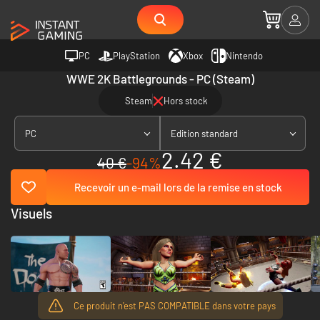
PC
PlayStation
Xbox
Nintendo
WWE 2K Battlegrounds - PC (Steam)
Steam
Hors stock
PC
Edition standard
2.42 €
40 €
-94%
Recevoir un e-mail lors de la remise en stock
Visuels
Ce produit n'est PAS COMPATIBLE dans votre pays