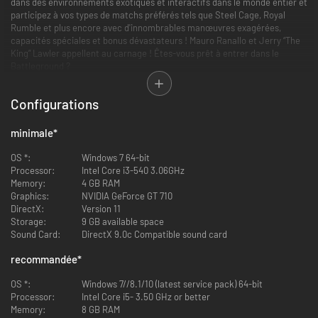
dans des environnements exotiques et interactifs dans le monde entier et
participez à vos types de matchs préférés tels que Steel Cage, Royal
Rumble et plus encore avec d'innombrables manœuvres exagérées,
capacités spéciales et bonus dévastateurs ! Mauro Ranallo et Jerry “The
King” Lawler appellent au carnage ! Êtes-vous prêt à entrer dans le
Battleground ?
Luttez sans retenue !
Configurations
Incarnez vos Superstars et Légendes de la WWE préférées au cours
d'affrontements dans un pandémonium débridé, déstabilisant et
minimale
*
agressif ! Réalisez des coups sans limites et utilisez vos capacités
spéciales pour anéantir votre adversaire dans des environnements
OS *:
Windows 7 64-bit
interactifs !
Processor:
Intel Core i3-540 3.06GHz
Memory:
4 GB RAM
Combattez dans le monde entier !
Graphics:
NVIDIA GeForce GT 710
DirectX:
Version 11
Jouez à un tout nouveau mode histoire raconté à travers des planches de
Storage:
9 GB available space
bande dessinée originales aux côtés de Paul Heyman et Stone Cold Steve
Sound Card:
DirectX 9.0c Compatible sound card
Austin et menez la recherche des prochaines Superstars de la WWE !
Incarnez de nouveaux personnages uniques et hauts en couleur et
recommandée
*
affrontez des Superstars de la WWE bien établies pour tester votre
courage et prouver vos capacités tout en débloquant de nouveaux
OS *:
Windows 7//8.1/10 (latest service pack) 64-bit
personnages et Battlegrounds pendant votre aventure !
Processor:
Intel Core i5- 3.50 GHz or better
Memory:
8 GB RAM