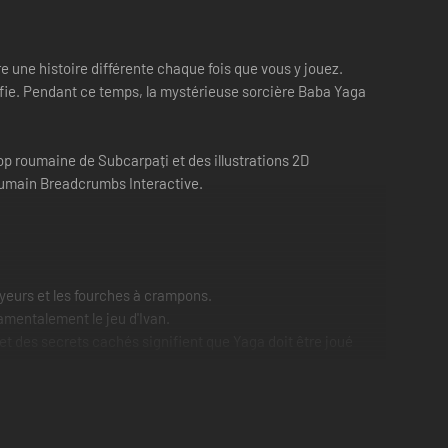
e une histoire différente chaque fois que vous y jouez.
nfie. Pendant ce temps, la mystérieuse sorcière Baba Yaga
p roumaine de Subcarpați et des illustrations 2D
roumain Breadcrumbs Interactive.
oyeurs et les fourches à crampons.
amentalement le jeu d'Ivan.
et des secrets cachés signifient que Yaga doit être joué