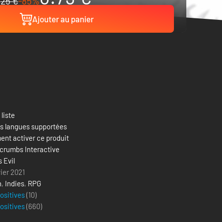
25 €
-85%
Ajouter au panier
 liste
es langues supportées
nt activer ce produit
crumbs Interactive
 Evil
vier 2021
n
,
Indies
,
RPG
positives
(10)
positives
(
660
)