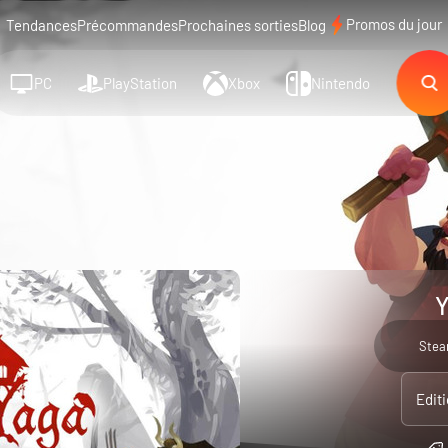
Promos du jour
Tendances
Précommandes
Prochaines sorties
Blog
PC
PlayStation
Xbox
Nintendo
Y
Ste
Edit