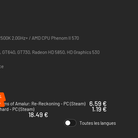
-2500K 2.0GHz+ / AMD CPU Phenom II 570
, GT640, GT730, Radeon HD 5850, HD Graphics 530
ce
%
%
6.59 €
doms of Amalur: Re-Reckoning - PC (Steam)
1.19 €
hard - PC (Steam)
18.49 €
Toutes les langues