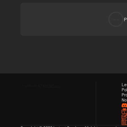
--
P
Le
Pol
Pr
No