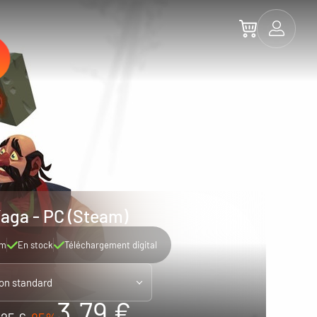
aga - PC (Steam)
am
En stock
Téléchargement digital
ion standard
3.79 €