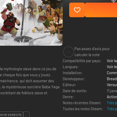
Pas assez d'avis pour
--
calculer la note
Compatibilité par pays:
Voir la
Langues:
Voir l
a mythologie slave dans ce jeu de
Installation:
Comme
te chaque fois que vous y jouez.
Développeur:
Bread
 malchance, qui doit assumer des
Editeur:
Versus
s, la mystérieuse sorcière Baba Yaga
Date de sortie:
11 jan
Genre:
Actio
Notes récentes Steam:
Très 
Toutes les notes Steam:
Très 
RICHE EN RÉCITS
...