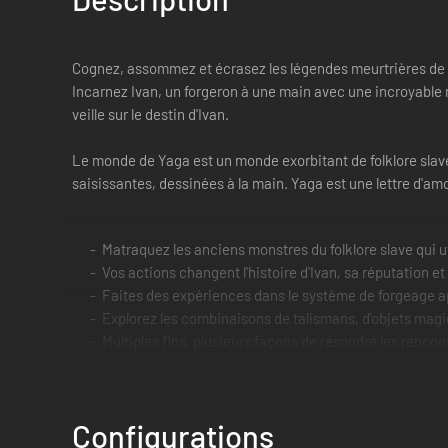
Cognez, assommez et écrasez les légendes meurtrières de la 
Incarnez Ivan, un forgeron à une main avec une incroyable 
veille sur le destin d'Ivan.
Le monde de Yaga est un monde exorbitant de folklore slav
saisissantes, dessinées à la main. Yaga est une lettre d'
Matraquez les anciens monstres du folklore slave qui ut
Vos actions changent l'histoire d'Ivan, sa réputation et 
Faites des expériences dans le système de forgeage ap
Explorez les combinaisons de talismans, d'objets magi
Multiples fins, plusieurs façons de résoudre les renc
plusieurs fois.
La grand-mère d'Ivan veut seulement qu'il trouve une 
Configurations