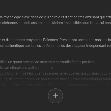
mythologie slave dans ce jeu de rôle et d'action très amusant qui offr
malchance, qui doit assumer des tâches impossibles que le tsar lui co
e et d'anciennes croyances Païennes. Présentant une bande son hip-ho
amour authentique aux fables de l'enfance du développeur indépendant 
ilise un grand arsenal de marteaux et d'outils forgés par Ivan.
les améliorations qu'il peut choisir.
profondi afin de fabriquer des armes telles que les téléporteurs foudr
ques, de bénédictions, de bonus et de malédictions pour changer fond
ontres, une carte de procédures, de nombreux personnages à rencontrer 
femme. Ne la décevez pas !