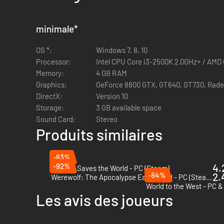
minimale
*
OS *:
Windows 7, 8, 10
Processor:
Intel CPU Core i3-2500K 2.0GHz+ / AMD
Memory:
4 GB RAM
Graphics:
GeForce 8800 GTX, GT640, GT730, Rade
DirectX:
Version 10
Storage:
3 GB available space
Sound Card:
Stereo
Produits similaires
-83%
-92%
4.
Nobody Saves the World - PC (Steam)
-84%
2.
Werewolf: The Apocalypse Earthblood - PC (Steam)
World to the West - PC 
Les avis des joueurs