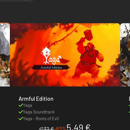
Armful Edition
Yaga
Yaga Soundtrack
Yaga - Roots of Evil
5.49 €
-83%
32 €