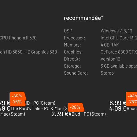
recommandée
*
OS *:
Windows 7, 8, 10
 CPU Phenom II 570
Processor:
Intel CPU Core i3
Memory:
4 GB RAM
on HD 5850, HD Graphics 530
Graphics:
GeForce 8800 GTX
DirectX:
Version 10
Storage:
3 GB available spa
Sound Card:
Stereo
-65%
-84
29 €
-76%
6.99 €
-78
Okami HD - PC (Steam)
King
49 €
-26%
4.09 €
The Bard's Tale - PC & Mac (Steam)
Anuc
2.39 €
& Mac (Steam)
#Blud - PC (Steam)