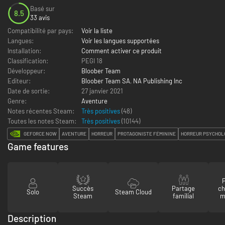
Basé sur
8.5
33 avis
Compatibilité par pays:
Voir la liste
Langues:
Voir les langues supportées
Installation:
Comment activer ce produit
Classification:
PEGI 18
Développeur:
Bloober Team
Editeur:
Bloober Team SA
,
NA Publishing Inc
Date de sortie:
27 janvier 2021
Genre:
Aventure
Notes récentes Steam:
Très positives
(48)
Toutes les notes Steam:
Très positives
(
10144
)
GEFORCE NOW
AVENTURE
HORREUR
PROTAGONISTE FÉMININE
HORREUR PSYCHOL
Game features
P
Succès
Partage
ch
Solo
Steam Cloud
Steam
familial
m
Description