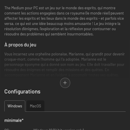
The Medium pour PC est un jeu sur le monde des esprits, qui montre
comment les actions engagées dans ce royaume (le monde réel) peuvent
affecter les esprits et les lieux dans le monde des esprits - et parfois vice
versa, ce qui est une idée beaucoup moins amusante ! Le jeu intègre la
résolution d'énigmes, l'exploration et la réflexion pour contourner ou
résoudre des problèmes qui semblent insurmontables.
À propos du jeu
Vous incarnez une orpheline polonaise, Marianne, qui grandit pour devenir
croque-mort, comme l'homme qui l'a adoptée. Marianne est le
personnage éponyme qui a donné son nom au jeu. Elle doit travailler pour
résoudre des énigmes et remplir des missions et des quêtes. En
accompagnant Marianne et en l'aidant à accomplir toutes ses quêtes,
vous découvrirez un scénario divertissant et captivant.
Configurations
En tant que médium, Marianne peut voir et se déplacer dans le monde
spirituel tout en étant présente dans le monde réel, et cette action est
souvent montrée sur un écran partagé, avec Marianne dans le monde réel
Windows
MacOS
et dans le monde spirituel, interagissant avec les objets et les personnes
des deux côtés selon ses besoins.
minimale
*
L'énergie spirituelle ou psychique de Marianne peut être épuisée par des
batailles avec des esprits hostiles et par une utilisation excessive de ses