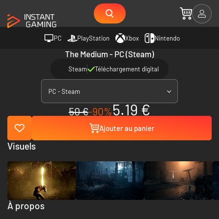
PC
PlayStation
Xbox
Nintendo
The Medium - PC (Steam)
Steam
Téléchargement digital
PC - Steam
5.19 €
50 €
-90%
Ajouter au panier
Visuels
À propos