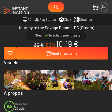
PC
PlayStation
Xbox
Nintendo
Journey to the Savage Planet - PC (Steam)
Steam
Téléchargement digital
10.19 €
30 €
-66%
Ajouter au panier
Visuels
À propos
Basé sur
9.5
27 avis