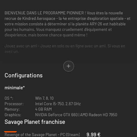
BIENVENUE DANS LE PROGRAMME PIONNIER ! Vous êtes la nouvelle
recrue de Kindred Aerospace - la 4e entreprise d'exploration spatiale - et
votre mission consiste à déterminer si la planète ARY-26 est habitable
pour les humains. Vous manquez cruellement d'équipement et
d'expérience, mais bonne chance quand même !
Jouez avec un ami - Jouez en solo ou en ligne avec un ami. Si vous en
avez un.
Configurations
minimale
*
OS *:
Win 7, 8, 10
Processor:
Intel Core i5-750, 2.67 GHz
Memory:
4 GB RAM
Répertoriez la faune et la flore et découvrez d'étranges oiseaux
Graphics:
NVIDIA GeForce GTX 660 | AMD Radeon HD 7950
sphériques, des plantes hallucinogènes, ou encore des orifices
Savage Planet franchise
extraterrestres. Essayez de ne pas vous faire tuer.
-74%
9.99 €
Revenge of the Savage Planet - PC (Steam)