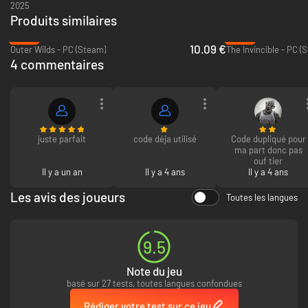
2025
Produits similaires
-56%
-88%
10.09 €
Outer Wilds - PC (Steam)
The Invincible - PC (
4 commentaires
Aucune dépense – Vous disposez d’outils sympas, comme un pistolet laser
juste parfait
code déja utilisé
Code dupliqué pour
ou une sonde, et une imprimante 3D qui peut transformer les déchets
ma part donc pas
spatiaux en super objets.
ouf tier
Il y a un an
Il y a 4 ans
Il y a 4 ans
Les avis des joueurs
Toutes les langues
9.5
Note du jeu
basé sur 27 tests, toutes langues confondues
Êtes-vous seul ? – Des mystères en prime ! Enquêtez sur la planète pour
Rédiger votre test sur ce jeu
les découvrir. Vous saurez que vous êtes sur la bonne voie lorsque que