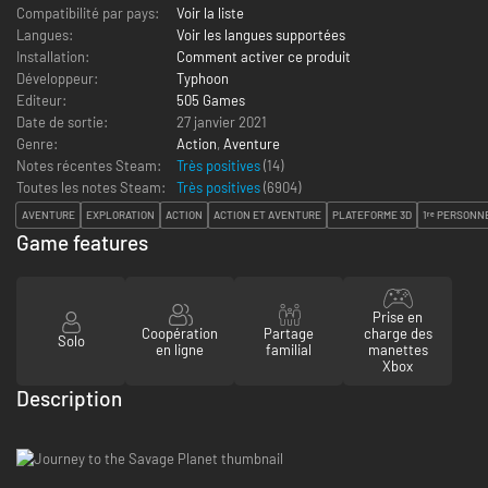
Compatibilité par pays:
Voir la liste
Langues:
Voir les langues supportées
Installation:
Comment activer ce produit
Développeur:
Typhoon
Editeur:
505 Games
Date de sortie:
27 janvier 2021
Genre:
Action
,
Aventure
Notes récentes Steam:
Très positives
(14)
Toutes les notes Steam:
Très positives
(
6904
)
AVENTURE
EXPLORATION
ACTION
ACTION ET AVENTURE
PLATEFORME 3D
1ʳᵉ PERSONN
Game features
Prise en
Coopération
Partage
charge des
Solo
en ligne
familial
manettes
Xbox
Description