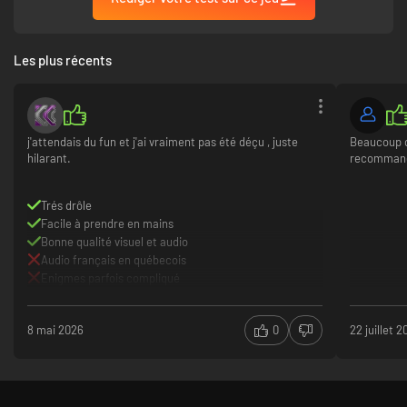
vous aurez trouvé le trou de balle en chou fleur.
Les plus récents
j'attendais du fun et j'ai vraiment pas été déçu , juste
Beaucoup d
hilarant.
recommand
Trés drôle
Facile à prendre en mains
Bonne qualité visuel et audio
En route pour l'aventure !
Audio français en québecois
Enigmes parfois compliqué
8 mai 2026
0
22 juillet 