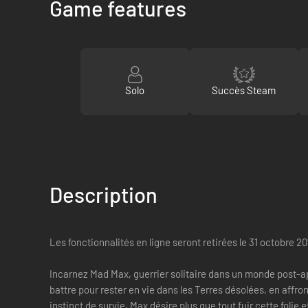
Game features
Solo
Succès Steam
Description
Les fonctionnalités en ligne seront retirées le 31 octobre 2
Incarnez Mad Max, guerrier solitaire dans un monde post-ap
battre pour rester en vie dans les Terres désolées, en affr
instinct de survie, Max désire plus que tout fuir cette folie 