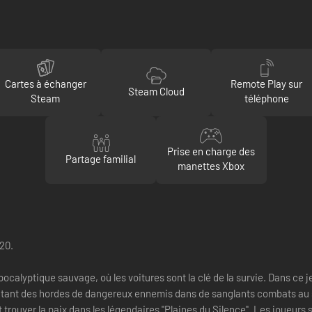
Cartes à échanger
Remote Play sur
Steam Cloud
Steam
téléphone
Prise en charge des
Partage familial
manettes Xbox
020.
ocalyptique sauvage, où les voitures sont la clé de la survie. Dans ce 
ontant des hordes de dangereux ennemis dans de sanglants combats au so
et trouver la paix dans les légendaires "Plaines du Silence". Les joueurs 