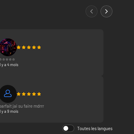
⭐️⭐️⭐️⭐️⭐️
Il y a 4 mois
parfait jai su faire mdrrr
Il y a 9 mois
Toutes les langues