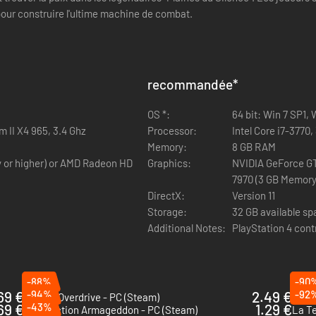
pour construire l'ultime machine de combat.
recommandée
*
OS *:
64 bit: Win 7 SP1, 
m II X4 965, 3.4 Ghz
Processor:
Intel Core i7-3770
Memory:
8 GB RAM
 or higher) or AMD Radeon HD
Graphics:
NVIDIA GeForce GT
7970 (3 GB Memory 
DirectX:
Version 11
Storage:
32 GB available s
Additional Notes:
PlayStation 4 cont
-88%
-90
69 €
-94%
2.49 €
-92
Sunset Overdrive - PC (Steam)
Bion
69 €
-43%
1.29 €
Red Faction Armageddon - PC (Steam)