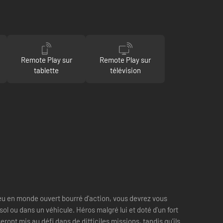
Remote Play sur
Remote Play sur
tablette
télévision
jeu en monde ouvert bourré d'action, vous devrez vous
l ou dans un véhicule. Héros malgré lui et doté d'un fort
seront mis au défi dans de difficiles missions, tandis qu'ils