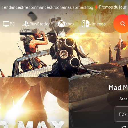
Promos du jour
Tendances
Précommandes
Prochaines sorties
Blog
PC
PlayStation
Xbox
Nintendo
Mad M
Ste
PC /