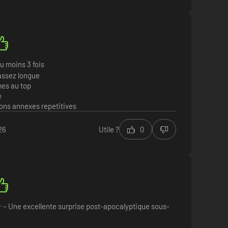
 au moins 3 fois
 assez longue
es au top
é
ions annexes repetitives
026
Utile ?
0
– Une excellente surprise post-apocalyptique sous-