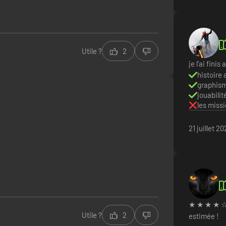
Utile ?
2
je l'ai finis
histoire
graphism
jouabilit
les miss
21 juillet 2
★ ★ ★ ★ ☆ 
Utile ?
2
estimée !