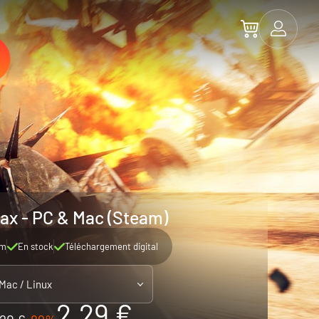
ax - PC & Mac (Steam)
am
En stock
Téléchargement digital
 Mac / Linux
2.29 €