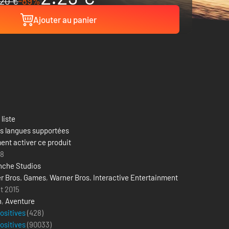
20 €
-89%
Ajouter au panier
 liste
es langues supportées
nt activer ce produit
18
nche Studios
r Bros. Games
,
Warner Bros. Interactive Entertainment
t 2015
n
,
Aventure
positives
(428)
positives
(
90033
)