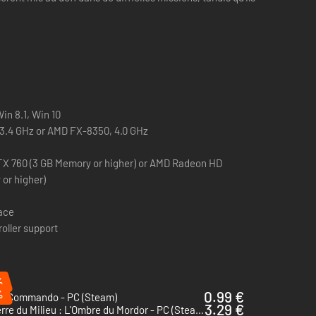
Win 8.1, Win 10
, 3.4 GHz or AMD FX-8350, 4.0 GHz
X 760 (3 GB Memory or higher) or AMD Radeon HD
or higher)
pace
roller support
%
%
0.99 €
ic Commando - PC (Steam)
3.29 €
La Terre du Milieu : L'Ombre du Mordor - PC (Steam)