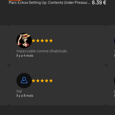
8.39 €
Marc Eckos Getting Up: Contents Under Pressure - PC (Steam)
Impeccable comme d'habitude.
Il y a 4 mois
top
Il y a 8 mois