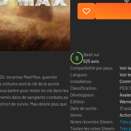
Basé sur
9
625 avis
Compatibilité par pays:
Voir la
Langues:
Voir l
errier
Installation:
Comme
oitures sont la clé de la survie.
Classification:
PEGI 
us battre pour rester en vie dans les
Développeur:
Avala
nnemis dans de sanglants combats au
Editeur:
Warne
nstinct de survie, Max désire plus que
Date de sortie:
31 aoû
Genre:
Actio
Notes récentes Steam:
Très 
Toutes les notes Steam:
Très 