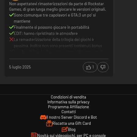
Non aspettatevi rimasterizzazioni da parte di Rockstar
Games, di gran lunga meglio giocare le versioni originali.
Sono comunque tre capolavori e GTA:3 un po' si
mantiene
Finalmente si possono giocare in portabilità
EDIT: hanno ripristinato le atmosfere
La remasterizzazione della trilogia dei giochi è
pessima, inoltre non sono presenti contenuti bonus
Le vibes di San Andreas sono state eliminate e molti
brani su Vice City sono stati eliminati (non a causa di
Rockstar)
5 luglio 2025
1
Tanti Bug e Glitch
Condizioni di vendita
Informativa sulla privacy
Programma Affiliazione
Contatti
Il nostro Server Discord e Bot
Riscatta una Gift Card
Blog
Novità sui videogiochi, per PC e console