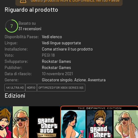
Riguardo al prodotto
Basato su
7
31 recensioni
Disponibilità Paese:
Vedi elenco
Lingue:
Vedi lingue supportate
Installazione:
Come attivare il tuo prodotto
Voto:
PEGI 18
Sviluppatore:
Rockstar Games
Publisher:
Rockstar Games
Data di rilascio:
10 novembre 2021
Genere:
Giocatore singolo
,
Azione
,
Avventura
4K ULTRA HD
HDR10
OPTIMIZED FOR XBOX SERIES X|S
Edizioni