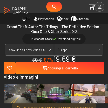
PC
PlayStation
Xbox
Nintendo
Grand Theft Auto: The Trilogy – The Definitive Edition -
Xbox One & Xbox Series X|S
Microsoft Store
Download digitale
Xbox One / Xbox Series X|S
Europe
19.69 €
60 €
-67%
Aggiungi al carrello
Video e immagini
Questo prodotto NON È DISPONIBILE nel tuo Paese