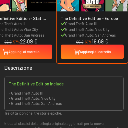
initive Edition - Stati
The Definitive Edition - Europe
d Theft Auto III
Grand Theft Auto III
nd Theft Auto: Vice City
Grand Theft Auto: Vice City
nd Theft Auto: San Andreas
Grand Theft Auto: San Andreas
22.09 €
19.69 €
52 €
-57%
60 €
-67%
Aggiungi al carrello
Aggiungi al carrello
Descrizione
The Definitive Edition include
- Grand Theft Auto III
- Grand Theft Auto: Vice City
- Grand Theft Auto: San Andreas
Tre città iconiche, tre storie epiche.
Gioca ai classici della trilogia originale aggiornati per la nuova