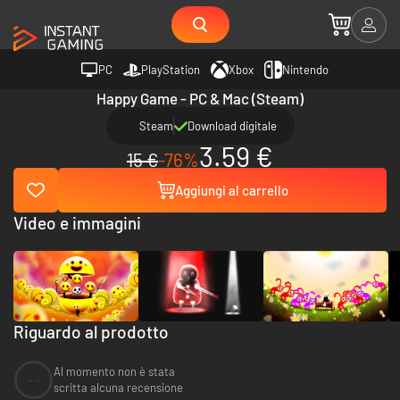
PC
PlayStation
Xbox
Nintendo
Happy Game - PC & Mac (Steam)
Steam
Download digitale
3.59 €
15 €
-76%
Aggiungi al carrello
Video e immagini
Riguardo al prodotto
Al momento non è stata
--
scritta alcuna recensione