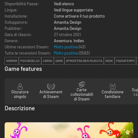
Disponibilità Paese:
Vedi elenco
Lingue:
Vedi lingue supportate
Installazione:
Come attivare il tuo prodotto
Sviluppatore:
Amanita Design
Publisher:
Amanita Design
Data di rilascio:
27 ottobre 2021
Genere:
Avventura
,
Indies
Ultime recensioni Steam:
Molto positiva
(43)
Tutte le recensioni Steam:
Molto positiva
(
3583
)
HORROR
PSICHEDELICI
CARINI
DARK
ATMOSFERA BEN RIUSCITA
INDIE
PASSATEMPO
Game features
Carte
Sup
Giocatore
Achievement
Condivisione
collezionabili
i 
singolo
di Steam
familiare
di Steam
Descrizione