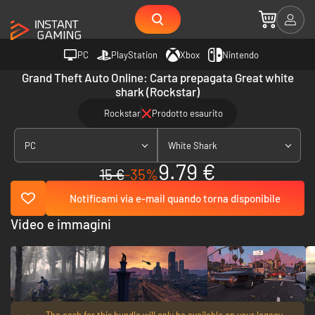
PC
PlayStation
Xbox
Nintendo
Grand Theft Auto Online: Carta prepagata Great white
shark (Rockstar)
Rockstar
Prodotto esaurito
PC
White Shark
9.79 €
15 €
-35%
Notificami via e-mail quando torna disponibile
Video e immagini
The cash for this bundle will only be available on your legacy