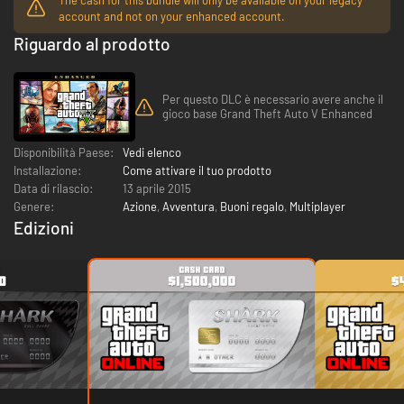
account and not on your enhanced account.
Riguardo al prodotto
Per questo DLC è necessario avere anche il
gioco base Grand Theft Auto V Enhanced
Disponibilità Paese:
Vedi elenco
Installazione:
Come attivare il tuo prodotto
Data di rilascio:
13 aprile 2015
Genere:
Azione
,
Avventura
,
Buoni regalo
,
Multiplayer
Edizioni