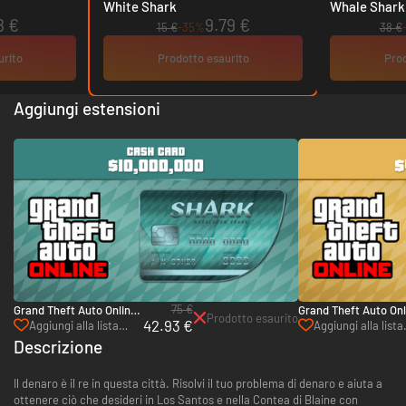
White Shark
Whale Shark
8 €
9.79 €
15 €
-35%
38 €
urito
Prodotto esaurito
Prod
Aggiungi estensioni
75 €
Grand Theft Auto Online:
Grand Theft Auto Onl
Prodotto esaurito
42.93 €
Carta prepagata
Carta prepagata Wha
Aggiungi alla lista
Aggiungi alla lista
Megalodon shark
shark (Rockstar)
desideri
desideri
Descrizione
(Rockstar)
Il denaro è il re in questa città. Risolvi il tuo problema di denaro e aiuta a
ottenere ciò che desideri in Los Santos e nella Contea di Blaine con