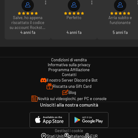
Salve, ho appena
Perfetto
Arria subito e
riscattato il codice
funzionante
su account Rockstar
ma il mio patrimonio
4 anni fa
4 anni fa
5 anni fa
online non è
cambiato di un
dollaro. Avevo 4,7
Mln e tali sono
rimasti.
Condizioni di vendita
Informativa sulla privacy
Programma Affiliazione
Contatti
Il nostro Server Discord e Bot
Riscatta una Gift Card
Blog
Novità sui videogiochi, per PC e console
Unisciti alla nostra comunità
Gestisci i cookie
Stati Uniti
Italiano
EUR