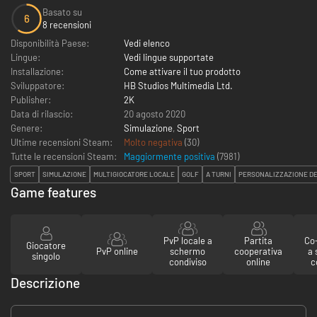
Basato su
6
8 recensioni
Disponibilità Paese:
Vedi elenco
Lingue:
Vedi lingue supportate
Installazione:
Come attivare il tuo prodotto
Sviluppatore:
HB Studios Multimedia Ltd.
Publisher:
2K
Data di rilascio:
20 agosto 2020
Genere:
Simulazione
,
Sport
Ultime recensioni Steam:
Molto negativa
(30)
Tutte le recensioni Steam:
Maggiormente positiva
(
7981
)
SPORT
SIMULAZIONE
MULTIGIOCATORE LOCALE
GOLF
A TURNI
PERSONALIZZAZIONE D
Game features
PvP locale a
Partita
Co-
Giocatore
PvP online
schermo
cooperativa
a
singolo
condiviso
online
c
Descrizione