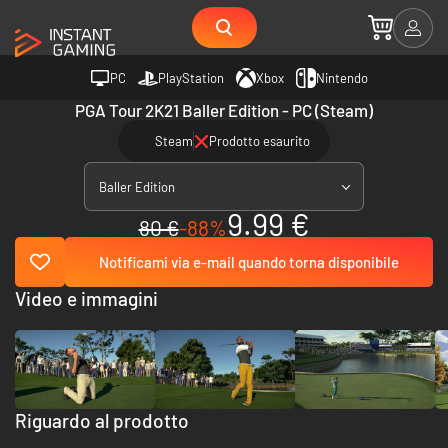
PC
PlayStation
Xbox
Nintendo
PGA Tour 2K21 Baller Edition - PC (Steam)
Steam
Prodotto esaurito
Baller Edition
9.99 €
80 €
-88%
Notificami via e-mail quando torna disponibile
Video e immagini
Riguardo al prodotto