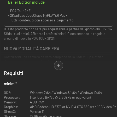
Baller Edition include
- PGA Tour 2K21
- 2K/adidas CodeChaos MyPLAYER Pack
- Tutti i contenuti con accesso a pagamento
Questo prodotto non sarà più acquistabile a partire dal giorno 30/10/2024.
Sfida i tuoi amici. Affronta i professionisti. Gioca secondo le regole o
creane di nuove in PGA TOUR 2K21!
NUOVA MODALITÀ CARRIERA
Costruisciti una carriera da vero campione della FedEx Cup e ottieni
ricompense affrontando i professionisti dello sport.
GIOCATORI PROFESSIONISTI E NUOVI CAMPI
Requisiti
Sfida Justin Thomas e altri 11 tra i migliori al mondo in campi iperrealistici
minimi
*
tra cui TPC Sawgrass, East Lake Golf Club e tanti altri.
OS *:
Windows 7x64 / Windows 8.1x64 / Windows 10x64
CREA IL GIOCATORE E IL CAMPO DEI TUOI SOGNI
Processor:
Intel Core i5-760 @ 2.80GHz or equivalent
Memory:
4 GB RAM
Personalizza Il mio GIOCATORE utilizzando attrezzature e vestiti delle tue
Graphics:
AMD Radeon HD 5770 or NVIDIA GTX 650 with 1GB Video R
marche preferite e crea il tuo campo ideale grazie a migliaia di opzioni di
DirectX:
Version 11
personalizzazione.
Storage:
12 GB available space