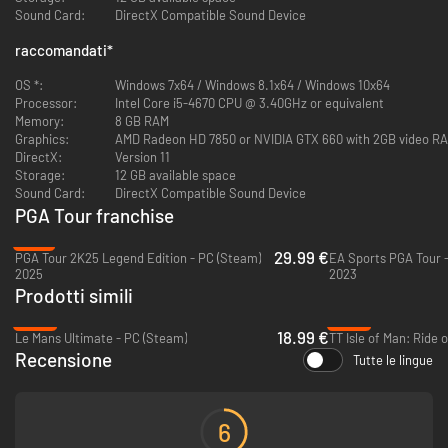
Sound Card:
DirectX Compatible Sound Device
DOMINA IL GREEN A TUTTI I LIVELLI
raccomandati
*
Utilizza i tutorial e i suggerimenti in tempo reale se è la tua prima volta sul
campo, oppure affina le tue abilità grazie a Visione pro, Controllo della
OS *:
Windows 7x64 / Windows 8.1x64 / Windows 10x64
distanza, Anteprima putt e altre novità.
Processor:
Intel Core i5-4670 CPU @ 3.40GHz or equivalent
Memory:
8 GB RAM
GIOCA IN COMPAGNIA
Graphics:
AMD Radeon HD 7850 or NVIDIA GTX 660 with 2GB video R
DirectX:
Version 11
Scendi in campo in partite locali e online con i tuoi amici in modalità
Storage:
12 GB available space
come Alt-Shot, Stroke Play, Skin e 4-Player Scramble.
Sound Card:
DirectX Compatible Sound Device
PGA Tour franchise
CREA LE TUE REGOLE
-75%
Gestisci il tuo circolo con Online Societies e assapora il dolce gusto del
29.99 €
PGA Tour 2K25 Legend Edition - PC (Steam)
EA Sports PGA Tour 
trionfo completando tornei e stagioni con regole personalizzate. Decidi i
2025
2023
requisiti d'ingresso e stabilisci handicap e altre impostazioni per i tuoi
Prodotti simili
eventi.
-53%
-92%
18.99 €
Le Mans Ultimate - PC (Steam)
TT Isle of Man: Ride 
I CAMPI PIÙ REALISTICI DI SEMPRE
Recensione
Tutte le lingue
Prova l'emozione di giocare su fairway, green, bunker, alberi e laghi tratti
dai campi più famosi al mondo e goditi una presentazione degna di un
torneo professionale, con grafica eccezionale, filmati dinamici e un
6
sistema di replay integrato, il tutto reso ancora più realistico grazie alla
dettagliatissima telecronaca di Luke Elvy e Rich Beem.