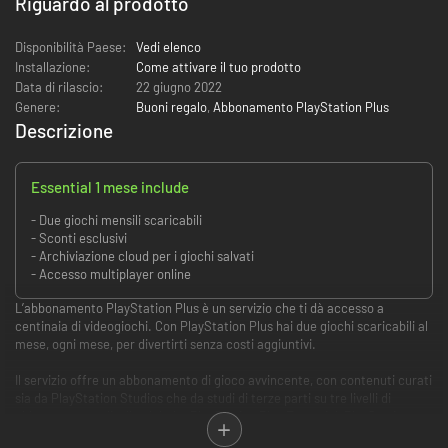
Riguardo al prodotto
Disponibilità Paese:
Vedi elenco
Installazione:
Come attivare il tuo prodotto
Data di rilascio:
22 giugno 2022
Genere:
Buoni regalo
,
Abbonamento PlayStation Plus
Descrizione
Essential 1 mese include
- Due giochi mensili scaricabili
- Sconti esclusivi
- Archiviazione cloud per i giochi salvati
- Accesso multiplayer online
L’abbonamento PlayStation Plus è un servizio che ti dà accesso a
centinaia di videogiochi. Con PlayStation Plus hai due giochi scaricabili al
mese, ogni mese, per divertirti senza costi aggiuntivi.
Il servizio offre un abbonamento di gioco avvincente, con contenuti curati
sia da PlayStation Studios che da studi di terze parti su tre livelli di
abbonamento a livello globale: PlayStation Plus Essential, PlayStation
Plus Extra e PlayStation Plus Premium.