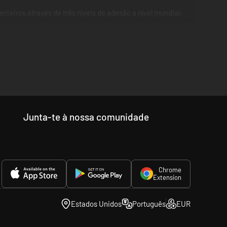
ceiros através de três níveis de adesão a nível mundial:
gáveis mensais, descontos exclusivos, armazenamento em
Junta-te à nossa comunidade
Chrome
Extension
Estados Unidos
Português
EUR