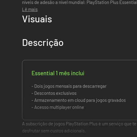
níveis de adesão a nível mundial: PlayStation Plus Essential
Plus Premium. ...
Lê mais
Visuais
Descrição
Essential 1 mês inclui
- Dois jogos mensais para descarregar
- Descontos exclusivos
- Armazenamento em cloud para jogos gravados
- Acesso multiplayer online
A subscrição de jogos PlayStation Plus é um serviço que t
desfrutar sem custos adicionais.