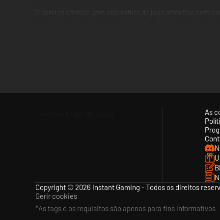
O serviço oferece uma assinatura de jogo atractiva com con
PlayStation Plus Essential, PlayStation Plus Extra e PlaySt
O nível Essential oferece os mesmos benefícios que os me
cloud para jogos gravados e acesso multiplayer online.
Com PlayStation Plus obtém-se tudo numa só subscrição, p
As c
Polí
Prog
Cont
N
U
B
N
Copyright © 2026 Instant Gaming - Todos os direitos reser
Gerir cookies
*As tags e os requisitos são apenas para fins informativos