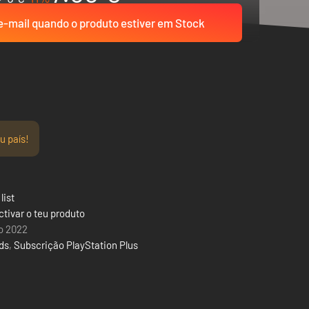
-mail quando o produto estiver em Stock
u país!
list
tivar o teu produto
o 2022
rds
,
Subscrição PlayStation Plus