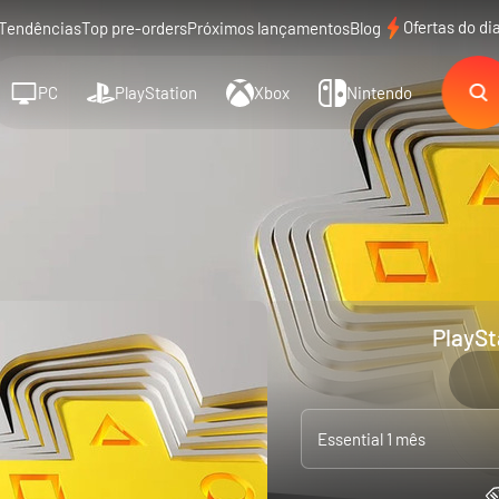
Ofertas do di
Tendências
Top pre-orders
Próximos lançamentos
Blog
PC
PlayStation
Xbox
Nintendo
PlaySt
Essential 1 mês