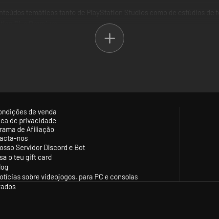
teúdos temáticos tanto de PlayStation Studios como de estúdios de ter
ation Plus Premium.
mbros da PlayStation Plus estão a receber hoje: dois jogos descarre
orque querer mais, não significa pagar mais.
ondições de venda
tica de privacidade
rama de Afiliação
acta-nos
osso Servidor Discord e Bot
sa o teu gift card
log
otícias sobre videojogos, para PC e consolas
vados