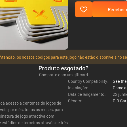
Receber e
Atenção, os nossos códigos para este jogo não estão disponíveis no se
Produto esgotado?
Compra-o com um giftcard
Country Compatibility:
See the 
Instalação:
Como ac
Data de lançamento:
22 junh
Género:
Gift Ca
e dá acesso a centenas de jogos de
veis por mês, todos os meses, para
estúdios de terceiros através de três