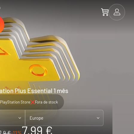
a
ation Plus Essential 1 mês
PlayStation Store
Fora de stock
Europe
7.99 €
9 €
-11%