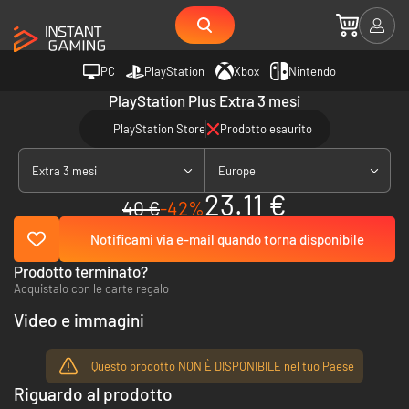
PC
PlayStation
Xbox
Nintendo
PlayStation Plus Extra 3 mesi
PlayStation Store
Prodotto esaurito
Extra 3 mesi
Europe
23.11 €
40 €
-42%
Notificami via e-mail quando torna disponibile
Prodotto terminato?
Acquistalo con le carte regalo
Video e immagini
Questo prodotto NON È DISPONIBILE nel tuo Paese
Riguardo al prodotto