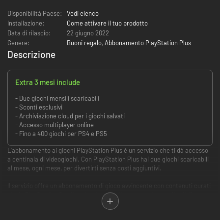
Disponibilità Paese:
Vedi elenco
Installazione:
Come attivare il tuo prodotto
Data di rilascio:
22 giugno 2022
Genere:
Buoni regalo
,
Abbonamento PlayStation Plus
Descrizione
Extra 3 mesi include
- Due giochi mensili scaricabili
- Sconti esclusivi
- Archiviazione cloud per i giochi salvati
- Accesso multiplayer online
- Fino a 400 giochi per PS4 e PS5
L’abbonamento ai giochi PlayStation Plus è un servizio che ti dà accesso
a centinaia di videogiochi. Con PlayStation Plus hai due giochi scaricabili
al mese, ogni mese, per divertirti senza costi aggiuntivi.
Il servizio offre un abbonamento di gioco avvincente con contenuti curati
sia da PlayStation Studios che da studi di terze parti su tre livelli di
abbonamento a livello globale: PlayStation Plus Essential, PlayStation
Plus Extra e PlayStation Plus Premium.