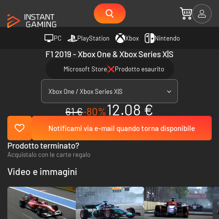
PC
PlayStation
Xbox
Nintendo
F1 2019 - Xbox One & Xbox Series X|S
Microsoft Store
Prodotto esaurito
Xbox One / Xbox Series X|S
12.08 €
61 €
-80%
Notificami via e-mail quando torna disponibile
Prodotto terminato?
Acquistalo con le carte regalo
Video e immagini