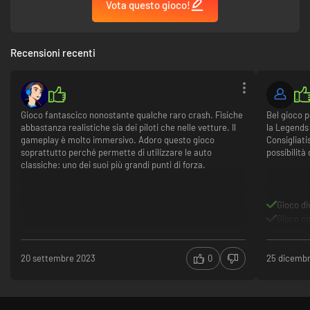
Vota questo gioco!
Recensioni recenti
Gioco fantascico nonostante qualche raro crash. Fisiche
Bel gioco p
abbastanza realistiche sia dei piloti che nelle vetture. Il
la Legends 
gameplay è molto immersivo. Adoro questo gioco
Consigliati
soprattutto perché permette di utilizzare le auto
possibilità
classiche: uno dei suoi più grandi punti di forza.
Gioco di
Gioco c
20 settembre 2023
0
25 dicemb