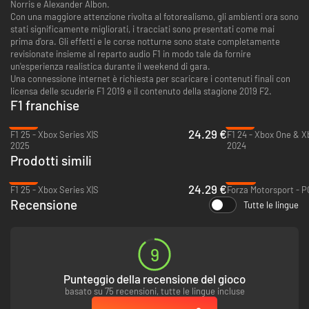
Norris e Alexander Albon.
Con una maggiore attenzione rivolta al fotorealismo, gli ambienti ora sono
stati significamente migliorati, i tracciati sono presentati come mai
prima d'ora. Gli effetti e le corse notturne sono state completamente
revisionate insieme al reparto audio F1 in modo tale da fornire
un'esperienza realistica durante il weekend di gara.
Una connessione internet è richiesta per scaricare i contenuti finali con
licensa delle scuderie F1 2019 e il contenuto della stagione 2019 F2.
F1 franchise
-70%
-21%
24.29 €
F1 25 - Xbox Series X|S
F1 24 - Xbox One & X
2025
2024
Prodotti simili
-70%
-60%
24.29 €
F1 25 - Xbox Series X|S
Recensione
Tutte le lingue
9
Punteggio della recensione del gioco
basato su 75 recensioni, tutte le lingue incluse