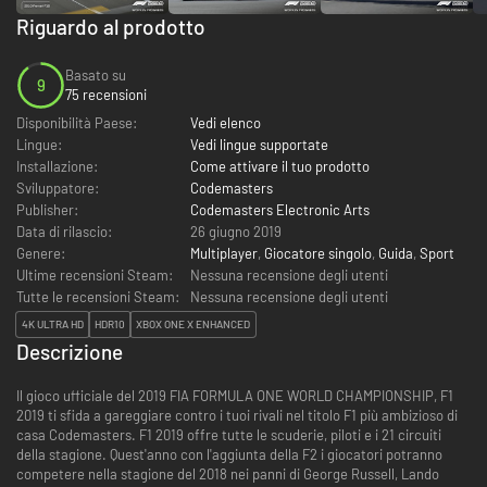
Riguardo al prodotto
Basato su
9
75 recensioni
Disponibilità Paese:
Vedi elenco
Lingue:
Vedi lingue supportate
Installazione:
Come attivare il tuo prodotto
Sviluppatore:
Codemasters
Publisher:
Codemasters Electronic Arts
Data di rilascio:
26 giugno 2019
Genere:
Multiplayer
,
Giocatore singolo
,
Guida
,
Sport
Ultime recensioni Steam:
Nessuna recensione degli utenti
Tutte le recensioni Steam:
Nessuna recensione degli utenti
4K ULTRA HD
HDR10
XBOX ONE X ENHANCED
Descrizione
Il gioco ufficiale del 2019 FIA FORMULA ONE WORLD CHAMPIONSHIP, F1
2019 ti sfida a gareggiare contro i tuoi rivali nel titolo F1 più ambizioso di
casa Codemasters. F1 2019 offre tutte le scuderie, piloti e i 21 circuiti
della stagione. Quest'anno con l'aggiunta della F2 i giocatori potranno
competere nella stagione del 2018 nei panni di George Russell, Lando