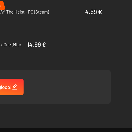
%
4.59 €
AY The Heist - PC (Steam)
14.99 €
Halo Infinite - Campaign - PC & Xbox One (Microsoft Store)
gioco!