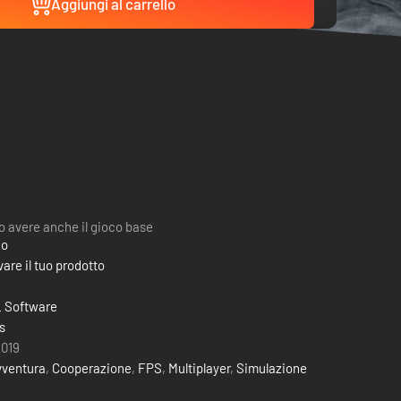
Aggiungi al carrello
 avere anche il gioco base
co
are il tuo prodotto
 Software
s
2019
vventura
,
Cooperazione
,
FPS
,
Multiplayer
,
Simulazione