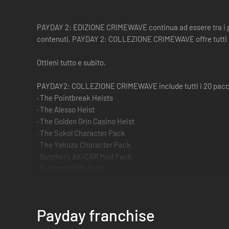
PAYDAY 2: EDIZIONE CRIMEWAVE continua ad essere tra i primi
contenuti. PAYDAY 2: COLLEZIONE CRIMEWAVE offre tutti i 
Ottieni tutto e subito.
PAYDAY2: COLLEZIONE CRIMEWAVE include tutti i 20 pacche
· The Pointbreak Heists
· The Alesso Heist
· The Golden Grin Casino Heist
· The Sokol Character Pack
· The Yakuza Character Pack
· Butcher’s AK/CAR Mod Pack
· Butcher’s BBQ Pack
· Butcher’s Western Pack
· The Gage Ninja Pack
· Gage Chivalry Pack
Payday franchise
· John Wick Heists
· John Wick Weapons Pack