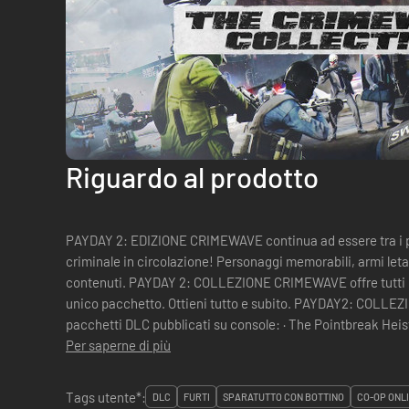
Riguardo al prodotto
PAYDAY 2: EDIZIONE CRIMEWAVE continua ad essere tra i pri
criminale in circolazione! Personaggi memorabili, armi letali
contenuti. PAYDAY 2: COLLEZIONE CRIMEWAVE offre tutti i 
unico pacchetto. Ottieni tutto e subito. PAYDAY2: COLLEZIONE CRIMEWAVE include tutti i 20
pacchetti DLC pubblicati su console: · The Pointbreak Heist
Casino Heist · The Soko...
Per saperne di più
Tags utente*:
DLC
FURTI
SPARATUTTO CON BOTTINO
CO-OP ONL