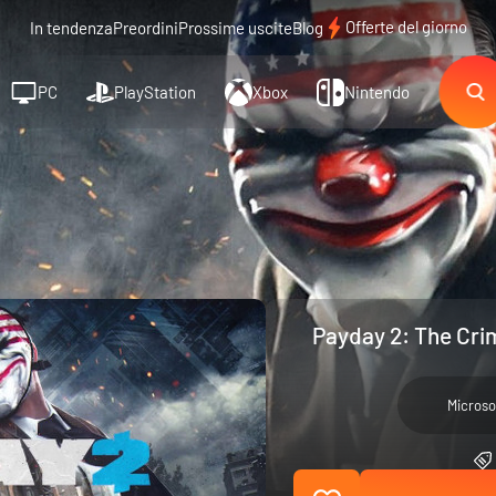
Offerte del giorno
In tendenza
Preordini
Prossime uscite
Blog
PC
PlayStation
Xbox
Nintendo
Payday 2: The Cri
Microso