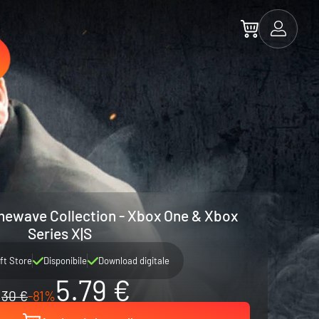
mewave Collection - Xbox One & Xbox
Series X|S
ft Store
Disponibile
Download digitale
5.79 €
30 €
-81%