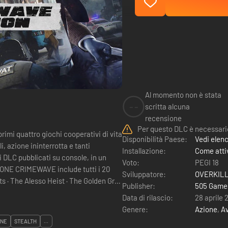
Al momento non è stata
--
scritta alcuna
recensione
Per questo DLC è necessario
mi quattro giochi cooperativi di vita
Disponibilità Paese:
Vedi elen
, azione ininterrotta e tanti
Installazione:
Come attiv
DLC pubblicati su console, in un
Voto:
PEGI 18
Sviluppatore:
OVERKILL
s · The Alesso Heist · The Golden Grin
Publisher:
505 Game
Data di rilascio:
28 aprile 
Genere:
Azione
,
A
INE
STEALTH
...