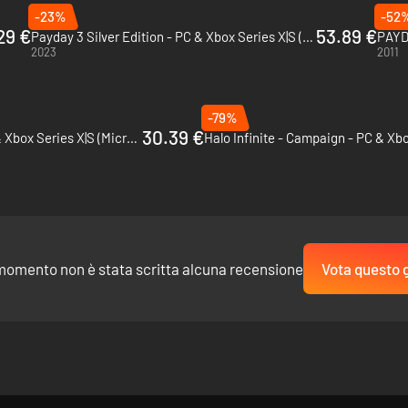
-23%
-52
29 €
53.89 €
Payday 3 Silver Edition - PC & Xbox Series X|S (Microsoft Store)
PAYD
2023
2011
-79%
30.39 €
Gears 5 - PC, Xbox One & Xbox Series X|S (Microsoft Store)
momento non è stata scritta alcuna recensione
Vota questo 