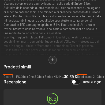
d'azione co-op, creato dagli sviluppatori della serie di Sniper Elite.
Sul finire della seconda guerra mondiale, Hitler ha scatenato una legione
di super soldati non morti che minaccia di prendere possesso dell'Europa
intera. Combatti in solitaria o lavora di squadra per salvare l'umanità dalla
minaccia zombi in questo apocalittico sparatutto in terza persona!
Combatti in TRE campagne epiche e 15 livelli adrenalinici. Affronta le
rovine infestate della Germania in solitaria o combatti spalla a spalla in
una modalità co-op online per 2-4 giocatori.
Sconfiggi legioni implacabili di zombi irriducibili, scheletri corazzati,
cecchini non morti, demoni del fuoco, soldati d'élite con motosega... e di
male in peggio... finisci affrontando il demoniaco Führer in persona.
Usa la tattica e fai a pezzi le orde dell'occulto con armi iconiche e
trappole esplosive, quindi osserva ogni polmone putrido esplodere, ogni
osso marcio andare in pezzi, grazie al ritorno dell'acclamata telecamera-
uccisione ai raggi X.
Prodotti simili
Per finire, affronta le tue paure nella prova definitiva: una brutale
modalità Orda per 1-4 giocatori in 5 mappe raccapriccianti.
-13%
-80%
30.39 €
Gears 5 - PC, Xbox One & Xbox Series X|S (Microsoft Store)
Dead Island 2 - Xbox
Recensione
Tutte le lingue
8.5