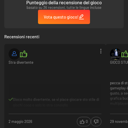
Punteggio della recensione del gioco
basato su 36 recensioni, tutte le lingue incluse
Vota questo gioco!
Recensioni recenti
Stra divertente
GIOCO ST
pecca di st
gameplay è 
gusto, a se
grafica buo
Gioco molto divertente, se vi piace giocare sto stile di
multiplaye
giochi coop o solo lo stra consiglio
non è nece
trovano mo
assolutame
2 maggio 2026
0
29 novemb
giocabil