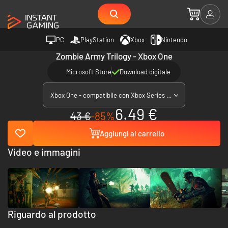
PC
PlayStation
Xbox
Nintendo
Zombie Army Trilogy - Xbox One
Microsoft Store
Download digitale
Xbox One - compatibile con Xbox Series X|S
6.49 €
43 €
-85%
Aggiungi al carrello
Video e immagini
Riguardo al prodotto