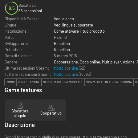
Basato su
8.5
36 recensioni
Disponibilità Paese:
Vedi elenco
Lingue:
Vedi lingue supportate
Installazione:
Come attivare il tuo prodotto
Voto:
PEGI 18
Sviluppatore:
Rebellion
Publisher:
Rebellion
Data di rilascio:
5 marzo 2015
Genere:
Cooperazione
,
Coop online
,
Multiplayer
,
Azione
,
Ultime recensioni Steam:
Molto positiva
(52)
Tutte le recensioni Steam:
Molto positiva
(
18593
)
ZOMBI
CO-OP
AZIONE
SECONDA GUERRA MONDIALE
SPARATUTTO IN TERZA PERSONA
H
Game features
Giocatore
Cooperativo
singolo
Descrizione
Scopri l'orrore torcibudella di questo sparatutto in terza persona ricco