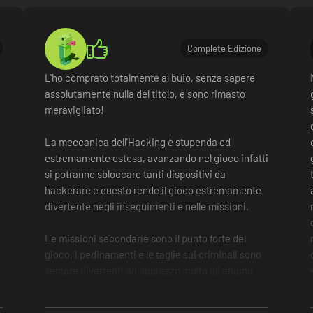
Complete Edizione
L'ho comprato totalmente al buio, senza sapere
assolutamente nulla del titolo, e sono rimasto
meravigliato!
La meccanica dell'Hacking è stupenda ed
estremamente estesa, avanzando nel gioco infatti
si potranno sbloccare tanti dispositivi da
hackerare e questo rende il gioco estremamente
divertente negli inseguimenti e nelle missioni.
Le missioni secondarie sono il punto forte del
gioco, i pedinamenti e le taglie sui criminali sono
sempre divertenti ed apprezzo molto gli enigmi
presenti in ogni missione.