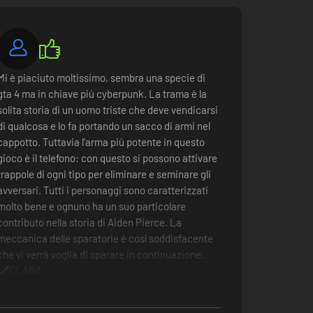
Mi è piaciuto moltissimo, sembra una specie di
gta 4 ma in chiave più cyberpunk. La trama è la
solita storia di un uomo triste che deve vendicarsi
di qualcosa e lo fa portando un sacco di armi nel
cappotto. Tuttavia l'arma più potente in questo
gioco è il telefono: con questo si possono attivare
trappole di ogni tipo per eliminare e seminare gli
avversari. Tutti i personaggi sono caratterizzati
molto bene e ognuno ha un suo particolare
contributo nella storia di Aiden Pierce. La
meccanica delle sparatorie è così soddisfacente
che vi verrà voglia di sparare in continuazione.
CLARA
ambientazione
fisica dei veicoli
poche missioni