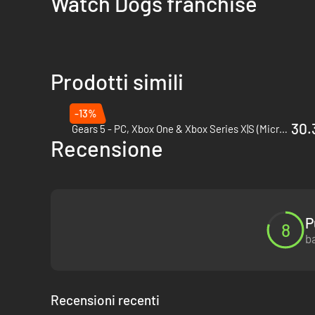
Watch Dogs franchise
Prodotti simili
-13%
30.
Gears 5 - PC, Xbox One & Xbox Series X|S (Microsoft Store)
Recensione
P
8
ba
Recensioni recenti