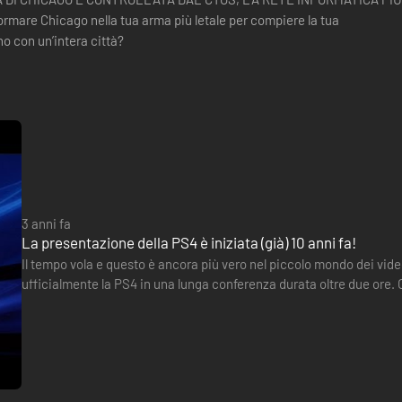
ormare Chicago nella tua arma più letale per compiere la tua
o con un’intera città?
3 anni fa
La presentazione della PS4 è iniziata (già) 10 anni fa!
Il tempo vola e questo è ancora più vero nel piccolo mondo dei vide
ufficialmente la PS4 in una lunga conferenza durata oltre due ore. Ol
console), il produttore giapponese aveva già messo in evidenza…