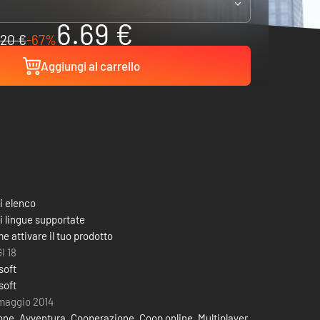
6.69 €
20 €
-67%
Aggiungi al carrello
i elenco
i lingue supportate
e attivare il tuo prodotto
I 18
soft
soft
maggio 2014
one
,
Avventura
,
Cooperazione
,
Coop online
,
Multiplayer
,