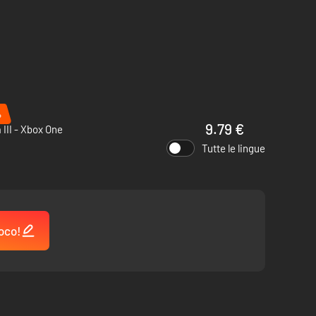
%
9.79 €
 III - Xbox One
Tutte le lingue
oco!