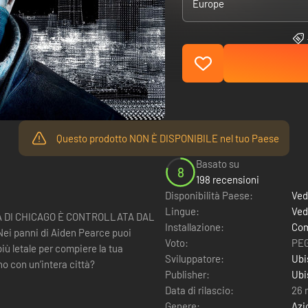
Europe
Questo prodotto NON È DISPONIBILE nel tuo Paese
Basato su
8
198 recensioni
Disponibilità Paese:
Ved
Lingue:
Ved
À DI CHICAGO È CONTROLLATA DAL
Installazione:
Com
 panni di Aiden Pearce puoi
Voto:
PEG
iù letale per compiere la tua
Sviluppatore:
Ubi
o con un’intera città?
Publisher:
Ubi
Data di rilascio:
26 
Genere:
Azi