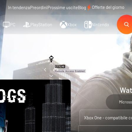
Offerte del giorno
In tendenza
Preordini
Prossime uscite
Blog
PC
PlayStation
Xbox
Nintendo
Wat
Microso