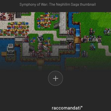
 dei conti. Il lungo e sanguinoso conflitto per la Successione di Veridia h
e Florina, il circolo vizioso sembrava essersi spezzato, fino a quando un
Tu, giovane diplomato dell'accademia, comanderai una spedizione contro 
raccomandati
*