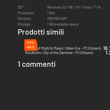
Esercito di giocatori a squadre
OS *:
Windows 10 / 98 / XP / Vista / 7 / 8
Campagna di 30-40 ore ricca di storia con un enorme va
Processor:
1 Ghz
Oltre 50 classi di personaggi per le vostre truppe
Memory:
256 MB RAM
La profondità delle tattiche si impara giocando
Storage:
1 GB available space
Possibilità illimitate per la costruzione dei personaggi
Prodotti simili
-53%
-94%
18.
Heroes of Might & Magic: Olden Era - PC (Steam)
1.
Mordheim: City of the Damned - PC (Steam)
1 commenti