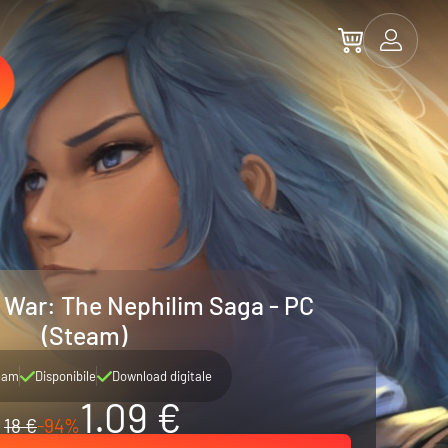
War: The Nephilim Saga - PC
(Steam)
eam
Disponibile
Download digitale
1.09 €
18 €
-94%