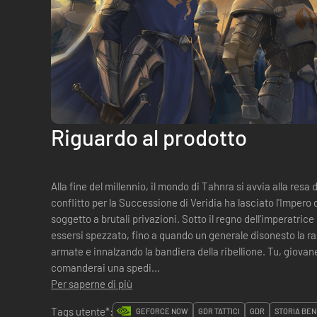
Riguardo al prodotto
Alla fine del millennio, il mondo di Tahnra si avvia alla resa 
conflitto per la Successione di Veridia ha lasciato l'Impero 
soggetto a brutali privazioni. Sotto il regno dell'imperatrice
essersi spezzato, fino a quando un generale disonesto la rap
armate e innalzando la bandiera della ribellione. Tu, giova
comanderai una spedi...
Per saperne di più
Tags utente*:
GEFORCE NOW
GDR TATTICI
GDR
STORIA BEN