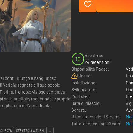
Basato su
10
24 recensioni
Disponibilità Paese:
Ved
Lingue:
La 
dei conti. Il lungo e sanguinoso
Installazione:
Com
di Veridia segnato e il suo popolo
Sviluppatore:
Dan
 Florina, il circolo vizioso sembrava
Publisher:
Fr
ì dalla capitale, radunando le proprie
Data di rilascio:
9 g
ne diplomato dell'accademia,
Genere:
Avv
Ultime recensioni Steam:
Mol
Tutte le recensioni Steam:
Mol
 CURATA
STRATEGIA A TURNI
...