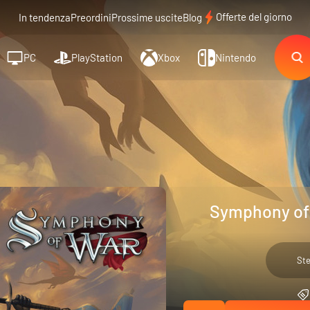
Offerte del giorno
In tendenza
Preordini
Prossime uscite
Blog
PC
PlayStation
Xbox
Nintendo
Symphony of 
St