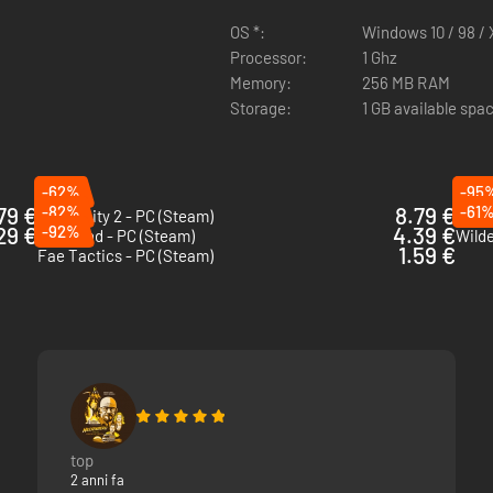
OS *:
Windows 10 / 98 / X
lore di rigiocabilità
Processor:
1 Ghz
Memory:
256 MB RAM
Storage:
1 GB available spa
 e delle squadre
-62%
-95
79 €
-82%
8.79 €
-61
Dark Deity 2 - PC (Steam)
Spell
29 €
-92%
4.39 €
Inkbound - PC (Steam)
Wild
1.59 €
Fae Tactics - PC (Steam)
top
2 anni fa