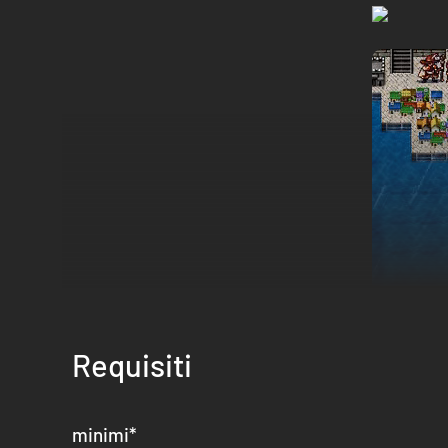
Alla fine del millennio, il mondo di Tahnra si avvia alla resa
soggetto a brutali privazioni. Sotto il regno dell'imperatric
Requisiti
proprie armate e innalzando la bandiera della ribellione. 
eventi e scuoterà le fondamenta stesse del mondo.
minimi
*
RPG strategico a turni in 2D