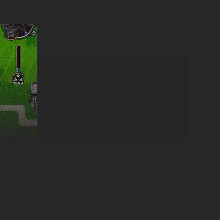
a lasciato l'Impero di Veridia segnato e il suo popolo
 generale disonesto la rapì dalla capitale, radunando le
queste forze... un conflitto che scatenerà una catena di