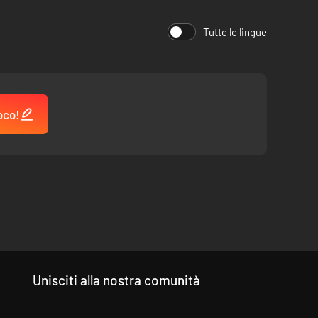
ttaglie si svolgono automaticamente e sono emozionanti da
Tutte le lingue
lture, tenendo i punti di blocco, tendendo imboscate nei
oco!
Unisciti alla nostra comunità