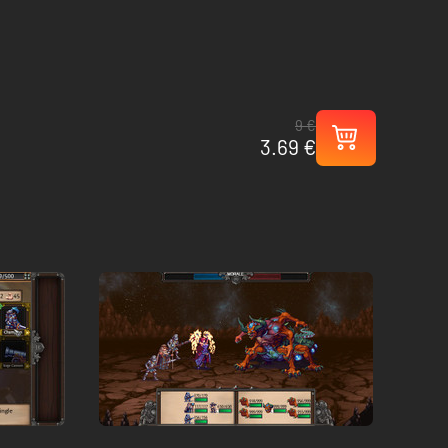
9 €
3.69 €