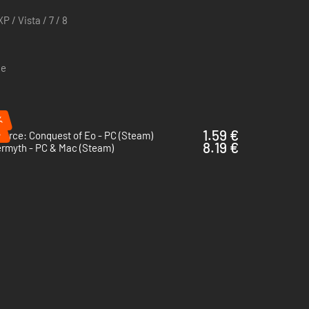
P / Vista / 7 / 8
ce
%
%
1.59 €
Force: Conquest of Eo - PC (Steam)
8.19 €
ermyth - PC & Mac (Steam)