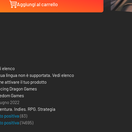
Aggiungi al carrello
i elenco
tua lingua non è supportata. Vedi elenco
e attivare il tuo prodotto
cing Dragon Games
eedom Games
iugno 2022
entura
,
Indies
,
RPG
,
Strategia
to positiva
(83)
to positiva
(
14695
)