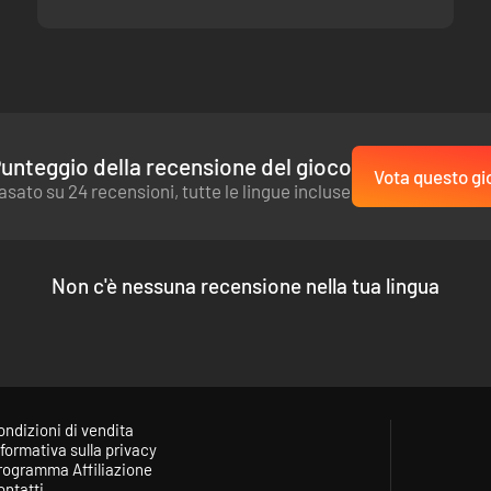
uperando l'avversario in astuzia e pianificazione, mentre le singole ba
 tutti i campi di battaglia e conquista il vantaggio conquistando le a
i neve o di un'ondata di calore improvvisa
unteggio della recensione del gioco
ua reputazione e sostenere le tue armate
Vota questo gi
asato su 24 recensioni, tutte le lingue incluse
catena di comando
Non c'è nessuna recensione nella tua lingua
ondizioni di vendita
formativa sulla privacy
rogramma Affiliazione
ontatti