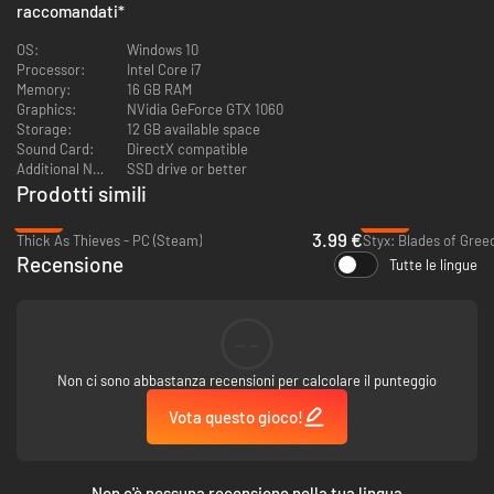
raccomandati
*
OS:
Windows 10
Processor:
Intel Core i7
Memory:
16 GB RAM
Graphics:
NVidia GeForce GTX 1060
Storage:
12 GB available space
Ricordi le VHS, i mangianastri o i televisori CRT? No? Allora hai l’occasione
Sound Card:
DirectX compatible
di scoprire cosa fossero. Gli inquilini li condivideranno con te, pur senza
Additional Notes:
SSD drive or better
esserne consapevoli.
Prodotti simili
-20%
-45%
3.99 €
Thick As Thieves - PC (Steam)
Styx: Blades of Gree
Recensione
Tutte le lingue
--
Non ci sono abbastanza recensioni per calcolare il punteggio
Fai soldi e guadagnati una reputazione in un mondo sotterraneo pieno di
Vota questo gioco!
corruzione e criminalità.
Non c'è nessuna recensione nella tua lingua