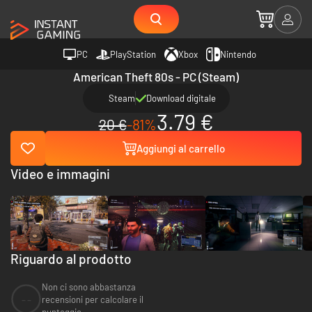
PC
PlayStation
Xbox
Nintendo
American Theft 80s - PC (Steam)
Steam
Download digitale
3.79 €
20 €
-81%
Aggiungi al carrello
Video e immagini
Riguardo al prodotto
Non ci sono abbastanza
--
recensioni per calcolare il
punteggio