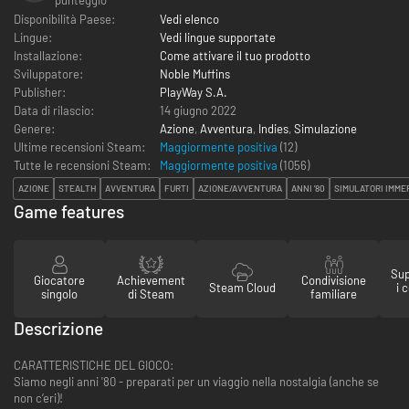
Disponibilità Paese:
Vedi elenco
Lingue:
Vedi lingue supportate
Installazione:
Come attivare il tuo prodotto
Sviluppatore:
Noble Muffins
Publisher:
PlayWay S.A.
Data di rilascio:
14 giugno 2022
Genere:
Azione
,
Avventura
,
Indies
,
Simulazione
Ultime recensioni Steam:
Maggiormente positiva
(12)
Tutte le recensioni Steam:
Maggiormente positiva
(
1056
)
AZIONE
STEALTH
AVVENTURA
FURTI
AZIONE/AVVENTURA
ANNI '80
SIMULATORI IMME
Game features
Sup
Giocatore
Achievement
Condivisione
Steam Cloud
i 
singolo
di Steam
familiare
Descrizione
CARATTERISTICHE DEL GIOCO:
Siamo negli anni '80 - preparati per un viaggio nella nostalgia (anche se
non c’eri)!