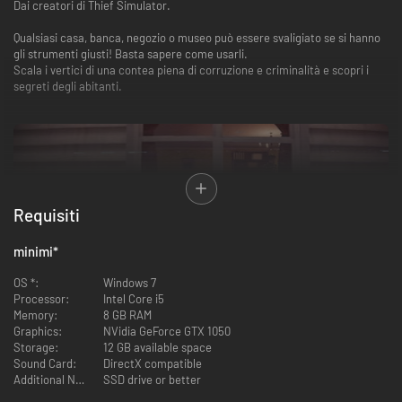
Dai creatori di Thief Simulator.
Qualsiasi casa, banca, negozio o museo può essere svaligiato se si hanno
gli strumenti giusti! Basta sapere come usarli.
Scala i vertici di una contea piena di corruzione e criminalità e scopri i
segreti degli abitanti.
Requisiti
minimi
*
Proprio così! Prima di entrare in una casa, in una banca o in un negozio,
OS *:
Windows 7
informati su chi si trova al suo interno. Dopo tutto, non vuoi essere
Processor:
Intel Core i5
scoperto, vero?
Memory:
8 GB RAM
Graphics:
NVidia GeForce GTX 1050
Storage:
12 GB available space
Sound Card:
DirectX compatible
Additional Notes:
SSD drive or better