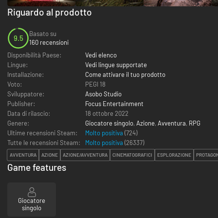
Riguardo al prodotto
Basato su
9.5
160 recensioni
Disponibilità Paese:
Vedi elenco
Lingue:
Vedi lingue supportate
Installazione:
Come attivare il tuo prodotto
Voto:
PEGI 18
Sviluppatore:
Asobo Studio
Publisher:
Focus Entertainment
Data di rilascio:
18 ottobre 2022
Genere:
Giocatore singolo
,
Azione
,
Avventura
,
RPG
Ultime recensioni Steam:
Molto positiva
(724)
Tutte le recensioni Steam:
Molto positiva
(
26337
)
AVVENTURA
AZIONE
AZIONE/AVVENTURA
CINEMATOGRAFICI
ESPLORAZIONE
PROTAGON
Game features
Giocatore
singolo