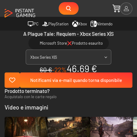
PC
PlayStation
Xbox
Nintendo
A Plague Tale: Requiem - Xbox Series X|S
Microsoft Store
Prodotto esaurito
Xbox Series X|S
46.69 €
60 €
-22%
Notificami via e-mail quando torna disponibile
Prodotto terminato?
Acquistalo con le carte regalo
Video e immagini