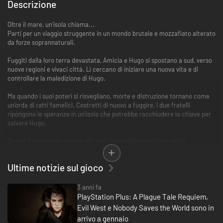
Descrizione
Oltre il mare, un'isola chiama...
Parti per un viaggio struggente in un mondo brutale e mozzafiato alterato
da forze soprannaturali.
Fuggiti dalla loro terra devastata, Amicia e Hugo si spostano a sud, verso
nuove regioni e vivaci città. Lì cercano di iniziare una nuova vita e di
controllare la maledizione di Hugo.
Ma quando i suoi poteri si risvegliano, morte e distruzione tornano come
un'orda di ratti famelici. Costretti di nuovo a fuggire, i due fratelli
ripongono le speranze in un'isola che potrebbe racchiudere la chiave per
salvare Hugo.
Scopri il prezzo per salvare chi ami, in una disperata lotta per la
sopravvivenza. Attacca dall'ombra o scatena l'inferno, superando nemici e
sfide con armi, strumenti e poteri ultraterreni.
Ultime notizie sul gioco
●Seguito della premiata avventura A Plague Tale: Innocence
●Una storia spettacolare e concreta stravolta da forze soprannaturali
3 anni fa
●Usa oggetti, muoviti furtivamente, combatti o scatena l'inferno e i ratti
PlayStation Plus: A Plague Tale Requiem,
●Grafica mozzafiato e musiche coinvolgenti
Evil West e Nobody Saves the World sono in
arrivo a gennaio