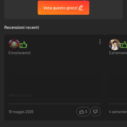
Vota questo gioco!
Recensioni recenti
Emozionante!
Estremame
Megaviglioso
18 maggio 2026
0
4 settemb