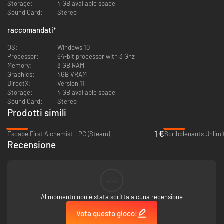
Storage:
4 GB available space
Sound Card:
Stereo
raccomandati
*
OS:
Windows 10
Processor:
64-bit processor with 3 Ghz
Memory:
8 GB RAM
Graphics:
4GB VRAM
DirectX:
Version 11
CREATURE FAVOLOSE
Storage:
4 GB available space
Sound Card:
Stereo
Incontra creature meravigliose e curiose e vivi la loro vita quotidiana
Prodotti simili
piena di commedie e drammi, dove favole e leggende metropolitane sono
condivise su smartphone e persino un drago a volte può rimanere
-90%
-95%
bloccato nel traffico. Un trio di pinguini che cerca di scattare dei selfie? I
1 €
Escape First Alchemist - PC (Steam)
Scribblenauts Unlimi
minotauri si stanno preparando per un'altra partita di Bull Football?
Recensione
Impara a conoscerli meglio e unisci i loro piccoli mondi, pezzo dopo pezzo!
--
Al momento non è stata scritta alcuna recensione
Vota questo gioco!