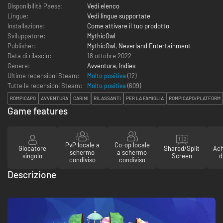
Disponibilità Paese:
Vedi elenco
Lingue:
Vedi lingue supportate
Installazione:
Come attivare il tuo prodotto
Sviluppatore:
MythicOwl
Publisher:
MythicOwl
,
Neverland Entertainment
Data di rilascio:
18 ottobre 2022
Genere:
Avventura
,
Indies
Ultime recensioni Steam:
Molto positiva
(12)
Tutte le recensioni Steam:
Molto positiva
(
609
)
ROMPICAPO
AVVENTURA
CARINI
RILASSANTI
PER LA FAMIGLIA
ROMPICAPO/PLATFORM
Game features
PvP locale a
Co-op locale
Giocatore
Shared/Split
Ach
schermo
a schermo
singolo
Screen
d
condiviso
condiviso
Descrizione