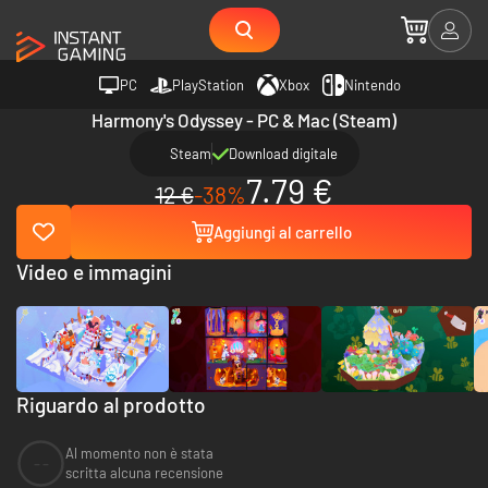
PC
PlayStation
Xbox
Nintendo
Harmony's Odyssey - PC & Mac (Steam)
Steam
Download digitale
7.79 €
12 €
-38%
Aggiungi al carrello
Video e immagini
Riguardo al prodotto
Al momento non è stata
--
scritta alcuna recensione