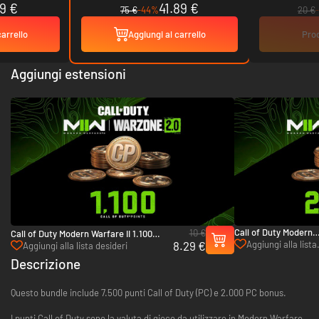
9 €
41.89 €
75 €
-44%
20 €
carrello
Aggiungi al carrello
Prod
Aggiungi estensioni
Call of Duty Modern
10 €
Call of Duty Modern Warfare II 1.100
Warfare II: 21.000 Pu
8.29 €
Aggiungi alla lista
Punti - Xbox One & Xbox Series X|S
Aggiungi alla lista desideri
- Xbox One & Xbox
desideri
Descrizione
Series X|S
Questo bundle include 7.500 punti Call of Duty (PC) e 2.000 PC bonus.
I punti Call of Duty sono la valuta di gioco da utilizzare in Modern Warfare