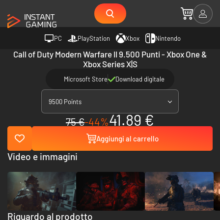
PC
PlayStation
Xbox
Nintendo
Call of Duty Modern Warfare II 9.500 Punti - Xbox One &
Xbox Series X|S
Microsoft Store
Download digitale
9500 Points
41.89 €
75 €
-44%
Aggiungi al carrello
Video e immagini
Riguardo al prodotto