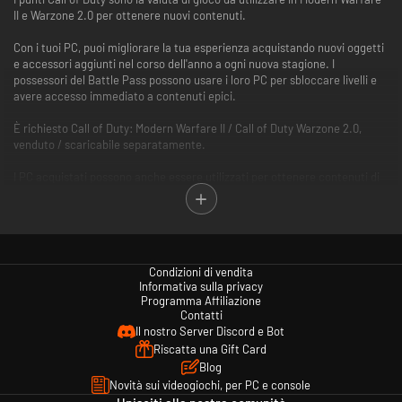
II e Warzone 2.0 per ottenere nuovi contenuti.
Con i tuoi PC, puoi migliorare la tua esperienza acquistando nuovi oggetti
e accessori aggiunti nel corso dell'anno a ogni nuova stagione. I
possessori del Battle Pass possono usare i loro PC per sbloccare livelli e
avere accesso immediato a contenuti epici.
È richiesto Call of Duty: Modern Warfare II / Call of Duty Warzone 2.0,
venduto / scaricabile separatamente.
I PC acquistati possono anche essere utilizzati per ottenere contenuti di
gioco in alcuni titoli di Call of Duty che li supportano*. Gli altri titoli sono
venduti separatamente.
*L'utilizzo dei PC non è disponibile in tutti i giochi di Call of Duty, cambia a
seconda della funzionalità e può subire variazioni. I PC saranno resi
Condizioni di vendita
disponibili all'attivazione della relativa funzionalità nei singoli giochi. I PC
Informativa sulla privacy
saranno disponibili negli altri Call of Duty dopo la pubblicazione di Call of
Programma Affiliazione
Duty: Modern Warfare II o Call of Duty: Warzone 2.0 e la registrazione dei
Contatti
PC all'interno del gioco.
Il nostro Server Discord e Bot
Riscatta una Gift Card
Per ulteriori informazioni visita www.callofduty.com.
Blog
Novità sui videogiochi, per PC e console
© 2022 Activision Publishing, Inc. ACTIVISION, CALL OF DUTY, MODERN