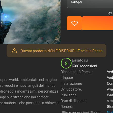
Europe
Questo prodotto NON È DISPONIBILE nel tuo Paese
Basato su
9
1380 recensioni
Disponibilità Paese:
Ved
Lingue:
Ved
e open world, ambientato nel magico
Installazione:
Com
verso vecchi e nuovi angoli del mondo
Sviluppatore:
Ava
 padroneggia incantesimi, personalizza
Publisher:
War
 mago o la strega che hai sempre
Data di rilascio:
4 m
Genere:
Gio
Ultime recensioni Steam:
Mol