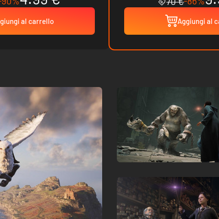
-90%
-86%
70 €
giungi al carrello
Aggiungi al c