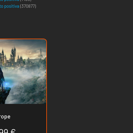
to positiva
(
370877
)
ione - Europe
99 €