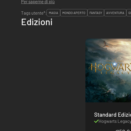
Per saperne di più
Tags utente*:
MAGIA
MONDO APERTO
FANTASY
AVVENTURA
G
Edizioni
Hogwarts Legac