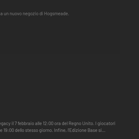
 e a un nuovo negozio di Hogsmeade.
 Azkaban, cavalcatura Ippogrifo d’Ossidiana, Ricetta della
ato.
cy il 7 febbraio alle 12:00 ora del Regno Unito. I giocatori
 19:00 dello stesso giorno. Infine, l'Edizione Base si