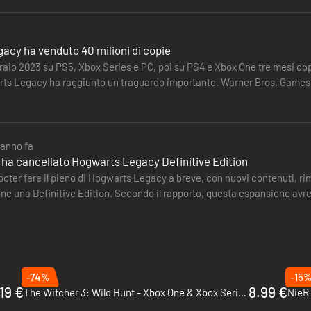
acy ha venduto 40 milioni di copie
braio 2023 su PS5, Xbox Series e PC, poi su PS4 e Xbox One tre mesi do
ts Legacy ha raggiunto un traguardo importante. Warner Bros. Games h
ttaforme.…
 anno fa
 ha cancellato Hogwarts Legacy Definitive Edition
 poter fare il pieno di Hogwarts Legacy a breve, con nuovi contenuti, 
one una Definitive Edition. Secondo il rapporto, questa espansione avrebb
-74%
-15
19 €
8.99 €
The Witcher 3: Wild Hunt - Xbox One & Xbox Series X|S
NieR 