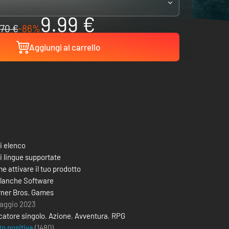
9.99 €
70 €
-86%
Aggiungi al carrello
i elenco
i lingue supportate
e attivare il tuo prodotto
lanche Software
ner Bros. Games
aggio 2023
catore singolo
,
Azione
,
Avventura
,
RPG
to positiva
(1480)