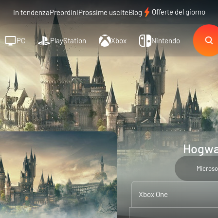
Offerte del giorno
In tendenza
Preordini
Prossime uscite
Blog
PC
PlayStation
Xbox
Nintendo
Hogwar
Microso
Xbox One