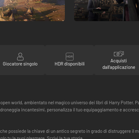
Acquisti
Giocatore singolo
HDR disponibili
dall'applicazione
pen world, ambientato nel magico universo dei libri di Harry Potter. Pa
 padroneggia incantesimi, personalizza il tuo equipaggiamento e accresci 
 che possiede la chiave di un antico segreto in grado di distruggere il
lo tu la puoi plasmare. Scrivi la tua storia.