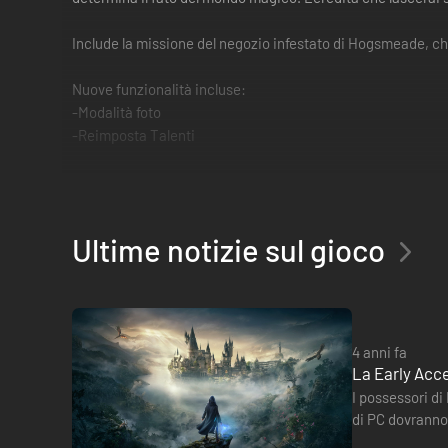
Include la missione del negozio infestato di Hogsmeade, c
Nuove funzionalità incluse:
-Modalità foto
-Reimposta Talenti
Nuovi oggetti cosmetici disponibili per tutti i giocatori: G
pozione Felix Felicis e scope da Mago Oscuro (x2)
Ultime notizie sul gioco
Se possiedi la versione digitale del gioco per Xbox One, pot
4 anni fa
La Early Acce
I possessori di
di PC dovranno 
sbloccherà…