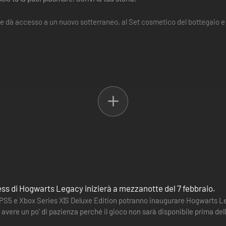
he dà accesso a un nuovo sotterraneo, al Set cosmetico del bottegaio
li occhiali che sono sopravvissuti, uniforme e giaccone da prigioniero di
rai ottenere la versione digitale per Xbox Series X|S ad un prezzo scont
ss di Hogwarts Legacy inizierà a mezzanotte del 7 febbraio.
 PS5 e Xbox Series X|S Deluxe Edition potranno inaugurare Hogwarts Lega
avere un po' di pazienza perché il gioco non sarà disponibile prima delle