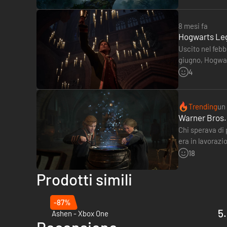
8 mesi fa
Hogwarts Leg
Uscito nel feb
giugno, Hogwar
su tutte le pia
4
Trending
un
Warner Bros.
Chi sperava di
era in lavorazi
una nuova…
18
Prodotti simili
-87%
5.
Ashen - Xbox One