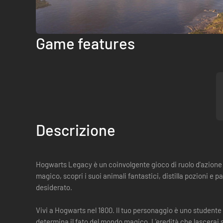
Game features
Descrizione
Hogwarts Legacy è un coinvolgente gioco di ruolo d'azione o
magico, scopri i suoi animali fantastici, distilla pozioni e
desiderato.
Vivi a Hogwarts nel 1800. Il tuo personaggio è uno studente
determina il fato del mondo magico. L'eredità che lascerai so