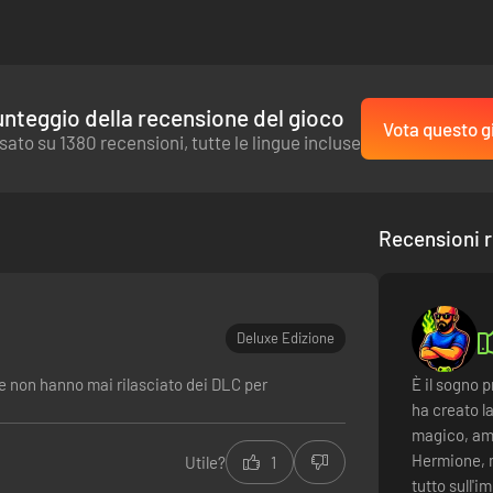
nteggio della recensione del gioco
Vota questo g
sato su 1380 recensioni, tutte le lingue incluse
Recensioni r
Deluxe Edizione
e non hanno mai rilasciato dei DLC per
È il sogno 
ha creato l
magico, amb
Hermione, m
Utile?
1
tutto sull'i