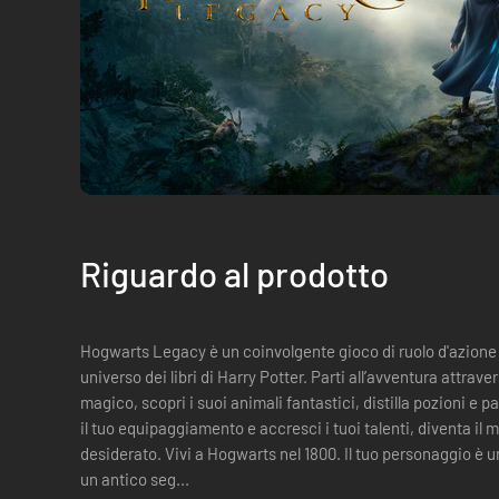
Riguardo al prodotto
Hogwarts Legacy è un coinvolgente gioco di ruolo d'azion
universo dei libri di Harry Potter. Parti all’avventura attra
magico, scopri i suoi animali fantastici, distilla pozioni e
il tuo equipaggiamento e accresci i tuoi talenti, diventa il
desiderato. Vivi a Hogwarts nel 1800. Il tuo personaggio è uno studente che possiede la chiave di
un antico seg...