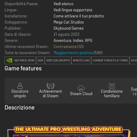
Disponibilità Paese:
Vedi elenco
Lingue:
Vedi lingue supportate
Installazione:
Come attivare il tuo prodotto
Sviluppatore:
Mega Cat Studios
Publisher:
Skybound Games
Data di rilascio:
21 agosto 2023
Genere:
Avventura
,
Indies
,
RPG
Ultime recensioni Steam:
Contrastante
(10)
Tutte le recensioni Steam:
Maggiormente positiva
(
599
)
GEFORCE NOW
GDR
GDR CON GRUPPO
WRESTLING
COMBATTIMENTO A TURNI
AVV
Game features
Sup
Giocatore
Achievement
Condivisione
Steam Cloud
i 
singolo
di Steam
familiare
Descrizione