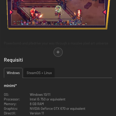
Powerbomb and piledrive your way through a massive pixel art universe
where professional wrestling and RPG fantasy collide.
Requisiti
Windows
SteamOS + Linux
minimi
*
OS:
Windows 10/11
Processor:
Intel i5 750 or equivalent
Memory:
8 GB RAM
Graphics:
NVIDIA GeForce GTX 670 or equivalent
DirectX:
Version 11
Take a hero’s journey... in tights! Upgrade from aspiring rookie to world