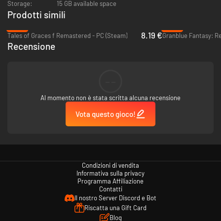
Storage:
15 GB available space
champ by training, learning, glamming, and SLAMMING to the top of the
Prodotti simili
pro wrestling food chain.
-80%
-20%
8.19 €
Tales of Graces f Remastered - PC (Steam)
Granblue Fantasy: Re
Recensione
--
Al momento non è stata scritta alcuna recensione
Vota questo gioco!
Draw inspiration from wrestling icons like Jake the Snake Roberts,
"Macho Man" Randy Savage, and even André the Giant. Explore worlds
based on their lofty careers.
Condizioni di vendita
Informativa sulla privacy
Programma Affiliazione
Contatti
Il nostro Server Discord e Bot
Riscatta una Gift Card
Blog