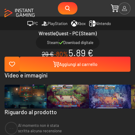
PC
PlayStation
Xbox
Nintendo
WrestleQuest - PC (Steam)
Steam
Download digitale
5.89 €
29 €
-80%
Aggiungi al carrello
Video e immagini
Riguardo al prodotto
Al momento non è stata
--
scritta alcuna recensione