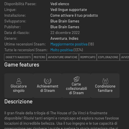
Disponibilità Paese:
Vedi elenco
Lingue:
Vedi lingue supportate
Installazione:
Come attivare il tuo prodotto
Sviluppatore:
Blue Brain Games
Publisher:
Blue Brain Games
Data di rilascio:
22 dicembre 2022
Genere:
Avventura
,
Indies
Ultime recensioni Steam:
Maggiormente positiva
(18)
Tutte le recensioni Steam:
Molto positiva
(
1374
)
OGGETTI NASCOSTI
MISTERO
AVVENTURE GRAFICHE
ROMPICAPO
ESPLORAZIONE
AVVE
Game features
Carte
Giocatore
Achievement
Condivisione
collezionabili
singolo
di Steam
familiare
di Steam
Descrizione
Il gran finale della trilogia di The House of Da Vinci è finalmente
disponibile! Risolvi tanti enigmi e rompicapo ed esplora nuove favolose
locazioni di incredibile bellezza. Usa il tuo ingegno e le tue capacità di
osservazione per risolvere i puzzle e svelare la storia misteriosa che si