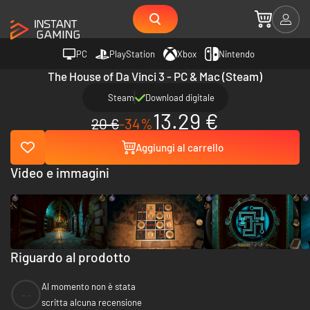
PC
PlayStation
Xbox
Nintendo
The House of Da Vinci 3 - PC & Mac (Steam)
Steam
Download digitale
13.29 €
20 €
-34%
Aggiungi al carrello
Video e immagini
Riguardo al prodotto
Al momento non è stata
--
scritta alcuna recensione