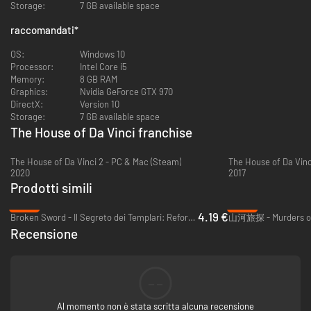
Storage:
7 GB available space
NUOVI METODI D'INTERAZIONE MIGLIORATI
Scopri nuovi modi per interagire con il bellissimo mondo disegnato a
raccomandati
*
mano che ti circonda. Controlla le azioni di Giacomo in maniera ancora
più intuitiva che in passato.
OS:
Windows 10
Processor:
Intel Core i5
VARIETÀ DI LOCAZIONI
Memory:
8 GB RAM
Esplora nuove affascinanti locazioni, in Italia e non solo. Perlustrale in
Graphics:
Nvidia GeForce GTX 970
cerca di indizi e viaggia nel tempo e nello spazio.
DirectX:
Version 10
Storage:
7 GB available space
FINALE EPICO
The House of Da Vinci franchise
Ascolta un cast di figure storiche interamente doppiato, guarda epici
filmati e scopri come volgerà al termine la storia di Giacomo.
The House of Da Vinci 2 - PC & Mac (Steam)
The House of Da Vinc
2020
2017
Prodotti simili
-86%
-68%
4.19 €
Broken Sword - Il Segreto dei Templari: Reforged - PC & Mac (Steam)
Recensione
--
Al momento non è stata scritta alcuna recensione