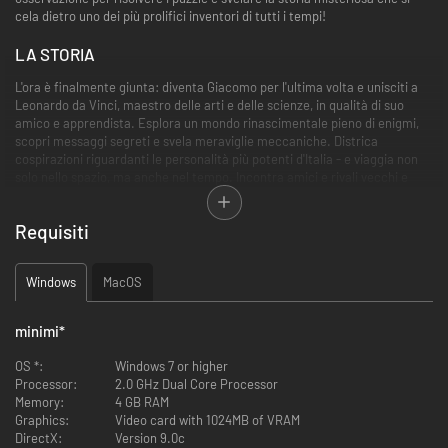
cela dietro uno dei più prolifici inventori di tutti i tempi!
LA STORIA
L'ora è finalmente giunta: diventa Giacomo per l'ultima volta e unisciti a
Leonardo da Vinci, maestro delle arti e delle scienze, in qualità di suo
amico e apprendista. Esplora un mondo rinascimentale pieno di enigmi,
scopri messaggi segreti e svela meraviglie meccaniche. Districa
cospirazioni riguardanti le personalità più potenti d'Italia - e viaggia non
solo nello spazio, ma anche nel tempo. Incontra amici e rivali vecchi e
nuovi. Diventa il centro di un piano che potrebbe cambiare il corso della
storia per sempre.
Requisiti
Usando il tuo ingegno e una mente acuta, riuscirai a prevalere.
CARATTERISTICHE PRINCIPALI
Windows
MacOS
NUOVA AVVENTURA, NUOVI ENIGMI
Divertiti con nuovi enigmi originali ed esamina oggetti nascosti e
minimi
*
meccanismi per scoprirne il funzionamento.
OS *:
Windows 7 or higher
USA IL PASSATO A TUO VANTAGGIO
Processor:
2.0 GHz Dual Core Processor
Usa il misterioso Oculus Perpetua per cambiare il passato, influenzando
Memory:
4 GB RAM
l'ambiente circostante nel presente per risolvere enigmi altrimenti
Graphics:
Video card with 1024MB of VRAM
irrisolvibili.
DirectX:
Version 9.0c