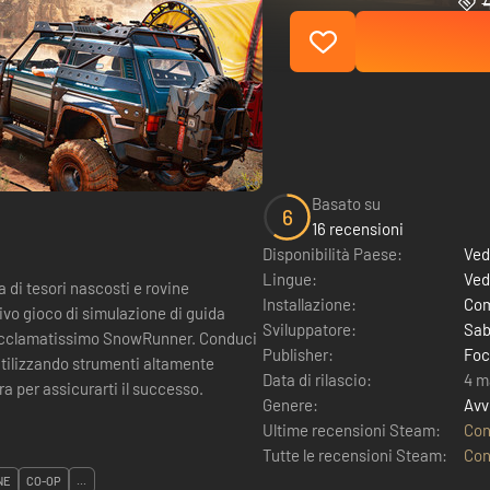
Basato su
6
16 recensioni
Disponibilità Paese:
Ved
Lingue:
Ved
a di tesori nascosti e rovine
Installazione:
Com
vo gioco di simulazione di guida
Sviluppatore:
Sab
ll'acclamatissimo SnowRunner. Conduci
Publisher:
Foc
 utilizzando strumenti altamente
Data di rilascio:
4 m
a per assicurarti il successo.
Genere:
Avv
Ultime recensioni Steam:
Con
Tutte le recensioni Steam:
Con
NE
CO-OP
...