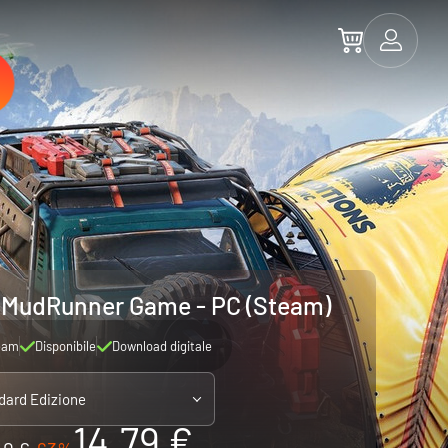
A MudRunner Game - PC (Steam)
eam
Disponibile
Download digitale
dard Edizione
14.79 €