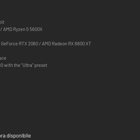
dalità cooperativa online per un massimo di 4 giocatori.
bit
0 / AMD Ryzen 5 5600X
a GeForce RTX 2060 / AMD Radeon RX 6800 XT
pace
0 with the "Ultra" preset
sistemi di gioco avanzati basati sulla fisica, che ti faranno
r, ti aspetta un'avventura scientifica ricca di emozioni.
ra disponibile