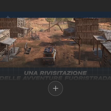
 ricerca di tesori nascosti e rovine dimenticate. Expeditions: A MudRu
ada sviluppato da Saber Interactive, i creatori dell'acclamatissimo Sn
 veicoli, utilizzando strumenti altamente tecnologici e gestendo il tu
che sempre più gratificanti, adattandoti alle sfide della natura e sveland