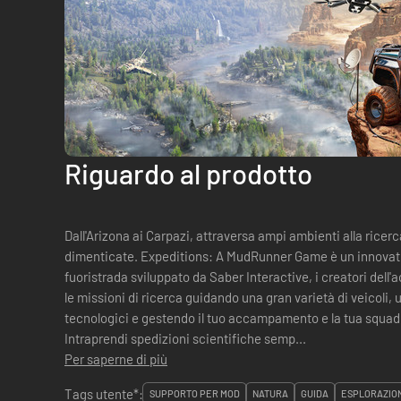
Riguardo al prodotto
Dall'Arizona ai Carpazi, attraversa ampi ambienti alla ricerc
dimenticate. Expeditions: A MudRunner Game è un innovati
fuoristrada sviluppato da Saber Interactive, i creatori de
le missioni di ricerca guidando una gran varietà di veicoli,
tecnologici e gestendo il tuo accampamento e la tua squadr
Intraprendi spedizioni scientifiche semp...
Per saperne di più
Tags utente*:
SUPPORTO PER MOD
NATURA
GUIDA
ESPLORAZIO