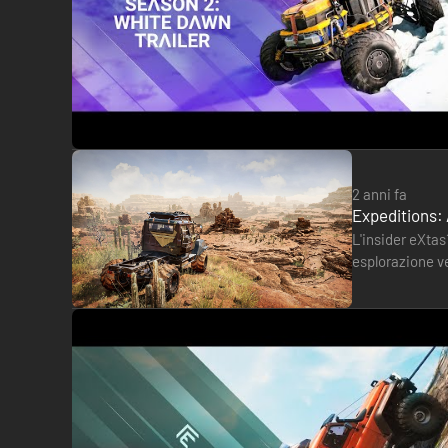
2 anni fa
Expeditions:
L'insider eXtas
esplorazione v
Il successo dipende dalla preparazione. Pianifica le tue 
data. 👀🔥 E
detector puoi esaminare il tuo itinerario e individuare i p