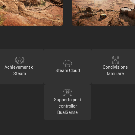
Achievement di
Condivisione
Steam Cloud
Steam
familiare
Supporto per i
controller
DualSense