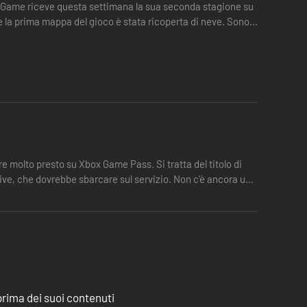
r Game riceve questa settimana la sua seconda stagione su
i e la prima mappa del gioco è stata ricoperta di neve. Sono
e molto presto su Xbox Game Pass. Si tratta del titolo di
ve, che dovrebbe sbarcare sul servizio. Non c'è ancora una
rare le tue capacità sul campo. Grazie al drone e al metal
r ampliare le tue basi, costruendo strutture di supporto per
rima dei suoi contenuti