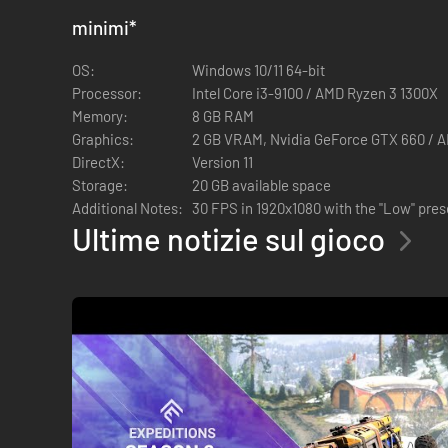
Svela i misteri di terre inesplorate, che tu stia guida
minimi
*
OS:
Windows 10/11 64-bit
Processor:
Intel Core i3-9100 / AMD Ryzen 3 1300X
Memory:
8 GB RAM
Graphics:
2 GB VRAM, Nvidia GeForce GTX 660 / 
DirectX:
Version 11
Storage:
20 GB available space
Additional Notes:
30 FPS in 1920x1080 with the "Low" pres
Ultime notizie sul gioco
Expeditions: A MudRunner Game si sviluppa sulla base dei pre
sentire come se stessi davvero guidando nel cuore della 