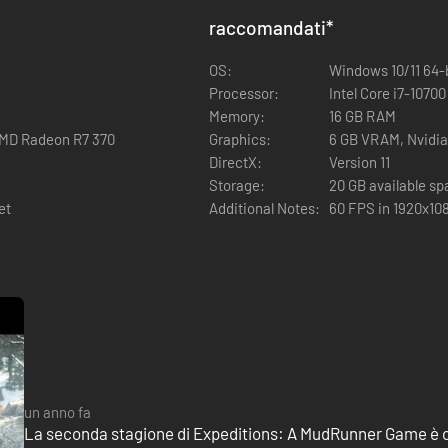
ndo il tuo veicolo per conto tuo o con altri compagni di viaggio nella mo
raccomandati
*
OS:
Windows 10/11 64-
Processor:
Intel Core i7-1070
Memory:
16 GB RAM
AMD Radeon R7 370
Graphics:
6 GB VRAM, Nvidi
DirectX:
Version 11
Storage:
20 GB available s
et
Additional Notes:
60 FPS in 1920x108
cedenti simulatori di guida fuoristrada di Saber Interactive, offrendo 
natura selvaggia. Che tu abbia esperienza o meno con i giochi MudRunne
un anno fa
La seconda stagione di Expeditions: A MudRunner Game è o