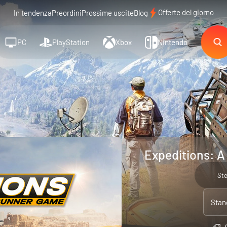
Offerte del giorno
In tendenza
Preordini
Prossime uscite
Blog
PC
PlayStation
Xbox
Nintendo
Expeditions: 
St
Stan