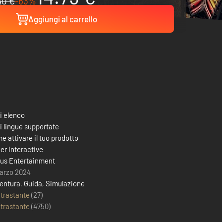
40 €
-63%
Aggiungi al carrello
i elenco
i lingue supportate
e attivare il tuo prodotto
er Interactive
us Entertainment
arzo 2024
entura
,
Guida
,
Simulazione
trastante
(27)
trastante
(
4750
)