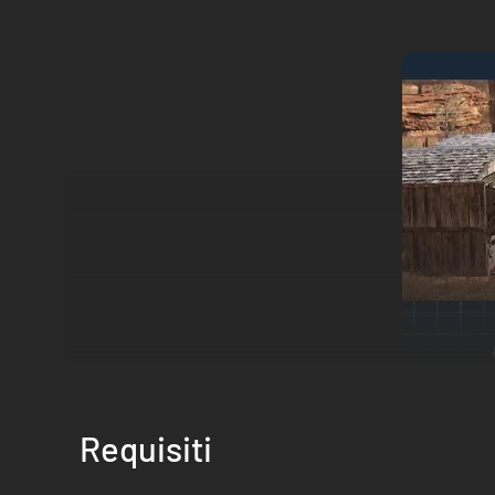
Dall'Arizona ai Carpazi, attraversa ampi ambienti alla
fuoristr
Requisiti
Conduci le missioni di ricerca guidando una gran varietà di
Intraprendi spedizioni scientifi