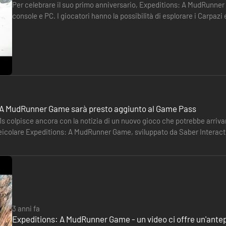
Per celebrare il suo primo anniversario, Expeditions: A MudRunne
console e PC. I giocatori hanno la possibilità di esplorare i Carpaz
stati aggiunti una nuova grotta e un osservatorio…
 A MudRunner Game sarà presto aggiunto al Game Pass
1s colpisce ancora con la notizia di un nuovo gioco che potrebbe arrivar
eicolare Expeditions: A MudRunner Game, sviluppato da Saber Interacti
missioni con attenzione e ingaggia una squadra di specialisti per miglio
XCLUSIVA…
unti di interesse. Investi i profitti derivanti da ciascuna spedizione pe
guadagnare risorse utili e sbloccare nuovi veicoli.
3 anni fa
Expeditions: A MudRunner Game - un video ci offre un'antep