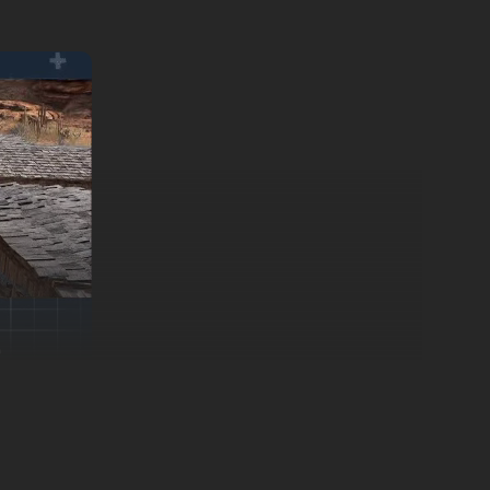
nner Game è un innovativo gioco di simulazione di guida
owRunner.
o accampamento e la tua squadra per assicurarti il successo.
o i misteri di terre inesplorate.