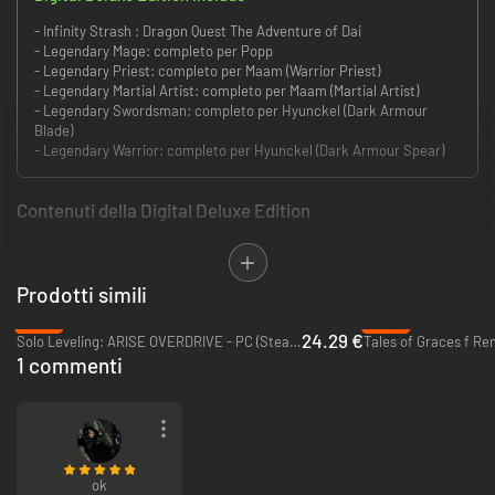
- Infinity Strash : Dragon Quest The Adventure of Dai
- Legendary Mage: completo per Popp
- Legendary Priest: completo per Maam (Warrior Priest)
- Legendary Martial Artist: completo per Maam (Martial Artist)
- Legendary Swordsman: completo per Hyunckel (Dark Armour
Blade)
- Legendary Warrior: completo per Hyunckel (Dark Armour Spear)
Contenuti della Digital Deluxe Edition
Legendary Mage: completo per Popp
Legendary Priest e Legendary Martial Artist: completi per Maam
Prodotti simili
Legendary Swordsman e Legendary Warrior: completi per Hyunckel
-39%
-80%
24.29 €
Solo Leveling: ARISE OVERDRIVE - PC (Steam)
Tales of Graces f Re
L'anime e manga DRAGON QUEST The Adventure of Dai si trasforma in un
1 commenti
GdR d'azione!
Rivivi gli eventi dell'anime in INFINITY STRASH, in cui ti metti nei panni di
Dai e dei Disciples of Avan nella loro battaglia contro la Dark Army!
Bond Memories: questi oggetti ricreano le scene più iconiche del manga
ok
originale. Ottienili ed equipaggiali per migliorare le tue abilità a seconda