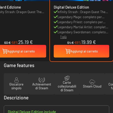
ard Edizione
Digital Deluxe Edition
inity Strash: Dragon Quest The
Infinity Strash : Dragon Quest The
enture of Dai
Adventure of Dai
Legendary Mage: completo per
Popp
Legendary Priest: completo per
Maam (Warrior Priest)
Legendary Martial Artist: completo
per Maam (Martial Artist)
Legendary Swordsman: completo
1 più
per Hyunckel (Dark Armour Blade)
25.19 €
19.99 €
60 €
-58%
64 €
-69%
Aggiungi al carrello
Aggiungi al carrello
Game features
Carte
Giocatore
Achievement
Con
collezionabili
Steam Cloud
singolo
di Steam
f
di Steam
Descrizione
Digital Deluxe Edition include