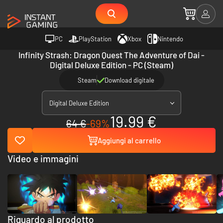
PC
PlayStation
Xbox
Nintendo
Infinity Strash: Dragon Quest The Adventure of Dai -
Digital Deluxe Edition - PC (Steam)
Steam
Download digitale
Digital Deluxe Edition
19.99 €
64 €
-69%
Aggiungi al carrello
Video e immagini
Riguardo al prodotto